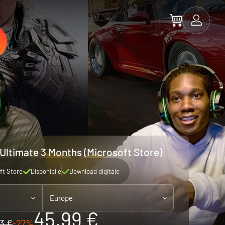
ltimate 3 Months (Microsoft Store)
ft Store
Disponibile
Download digitale
Europe
45.99 €
3 €
-27%