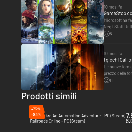
10 mesi fa
GameStop con
Microsoft ha f
Negli Stati Uni
GameStop,…
5
10 mesi fa
I giochi Call
Le nuove formu
prezzo della fo
interessante a
11
Prodotti simili
-75%
-83%
7.
Oddsparks: An Automation Adventure - PC (Steam)
6.
Railroads Online - PC (Steam)