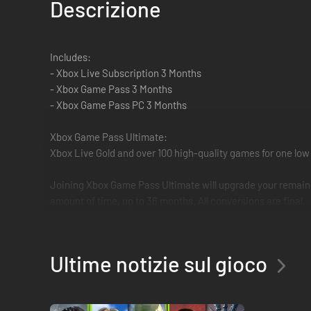
Descrizione
Includes:
- Xbox Live Subscription 3 Months
- Xbox Game Pass 3 Months
- Xbox Game Pass PC 3 Months
Xbox Game Pass Ultimate:
Xbox Live Gold and over 100 high-quality games for one low
Joining Xbox Game Pass Ultimate will upgrade your remain
amount of time, up to 36 months. All conversions are final.
Ultime notizie sul gioco