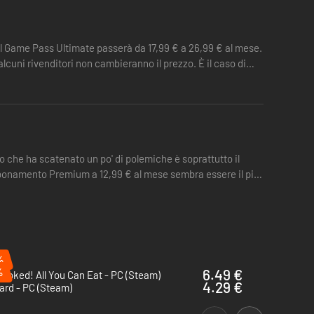
el Game Pass Ultimate passerà da 17,99 € a 26,99 € al mese.
lcuni rivenditori non cambieranno il prezzo. È il caso di
 che ha scatenato un po' di polemiche è soprattutto il
abbonamento Premium a 12,99 € al mese sembra essere il più
%
%
6.49 €
ooked! All You Can Eat - PC (Steam)
4.29 €
ard - PC (Steam)