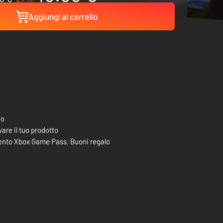
Aggiungi al carrello
co
are il tuo prodotto
nto Xbox Game Pass
,
Buoni regalo