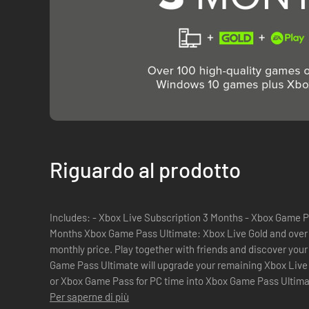
Riguardo al prodotto
Includes: - Xbox Live Subscription 3 Months - Xbox Game 
Months Xbox Game Pass Ultimate: Xbox Live Gold and over 100 high-quality games for one low
monthly price. Play together with friends and discover your next fav
Game Pass Ultimate will upgrade your remaining Xbox Live
or Xbox Game Pass for PC time into Xbox Game Pass Ultimat
36 months. All conversions ...
Per saperne di più