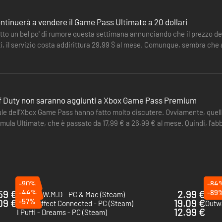
tinuerà a vendere il Game Pass Ultimate a 20 dollari
atto un bel po' di rumore questa settimana annunciando che il prezzo d
ti, il servizio costa addirittura 29,99 $ al mese. Comunque, sembra che a
 of Duty non saranno aggiunti a Xbox Game Pass Premium
le dell'Xbox Game Pass hanno fatto molto discutere. Ovviamente, quello
rmula Ultimate, che è passato da 17,99 € a 26,99 € al mese. Quindi, l'
ttualmente.…
-90%
-84
59 €
-44%
2.99 €
-89
Worms: W.M.D - PC & Mac (Steam)
Overc
09 €
-57%
19.09 €
Tetris Effect Connected - PC (Steam)
Outw
12.99 €
I Puffi - Dreams - PC (Steam)