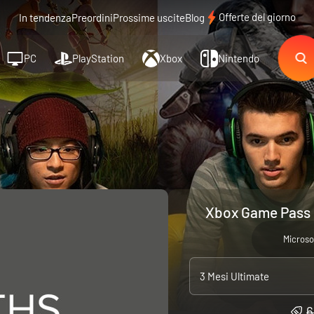
Offerte del giorno
In tendenza
Preordini
Prossime uscite
Blog
PC
PlayStation
Xbox
Nintendo
Xbox Game Pass U
Microso
3 Mesi Ultimate
6