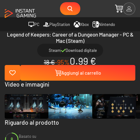
PC
PlayStation
Xbox
Nintendo
Legend of Keepers: Career of a Dungeon Manager - PC &
Mac (Steam)
Steam
Download digitale
0.99 €
18 €
-95%
Aggiungi al carrello
Video e immagini
Riguardo al prodotto
Basato su
8