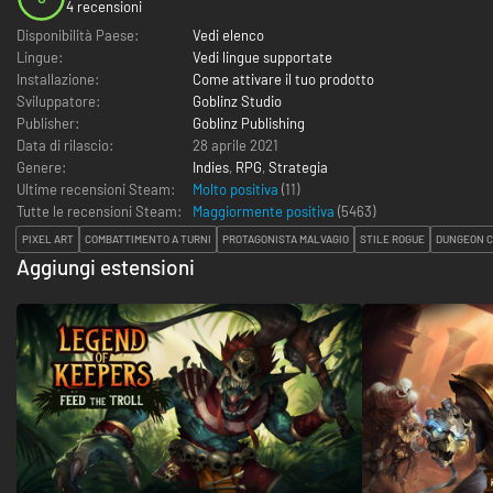
4 recensioni
Disponibilità Paese:
Vedi elenco
Lingue:
Vedi lingue supportate
Installazione:
Come attivare il tuo prodotto
Sviluppatore:
Goblinz Studio
Publisher:
Goblinz Publishing
Data di rilascio:
28 aprile 2021
Genere:
Indies
,
RPG
,
Strategia
Ultime recensioni Steam:
Molto positiva
(11)
Tutte le recensioni Steam:
Maggiormente positiva
(
5463
)
PIXEL ART
COMBATTIMENTO A TURNI
PROTAGONISTA MALVAGIO
STILE ROGUE
DUNGEON 
Aggiungi estensioni