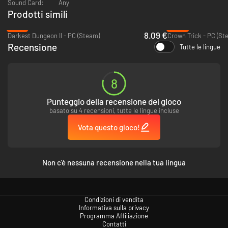
Sound Card:
Any
Prodotti simili
-78%
-95%
8.09 €
Darkest Dungeon II - PC (Steam)
Crown Trick - PC (St
Recensione
Tutte le lingue
Fase del dungeon
Per prima cosa, dovrai pianificare la tua difesa contro un gruppo di
avventurieri. Controlla le loro statistiche e resistenze, poi posiziona le
8
trappole e i mostri migliori per sconfiggerli! Quando credi che il dungeon
sia pronto, lascia che inizino ad avventurarsi!
Punteggio della recensione del gioco
basato su 4 recensioni, tutte le lingue incluse
Così potrai guardare gli eroi morire! È un dungeon crawler a rovescio: gli
eroi avanzeranno lungo il dungeon e faranno scattare le trappole che hai
Vota questo gioco!
piazzato. Quando un gruppo di avventurieri incontra un gruppo di mostri
che hai posizionato nel dungeon, inizierà una battaglia a turni!
Non c'è nessuna recensione nella tua lingua
Condizioni di vendita
Informativa sulla privacy
Programma Affiliazione
Contatti