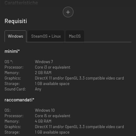
Caratteristiche
Entra nella Dungeons Company e scala i ranghi dell'azienda
Schiaccia i cosiddetti "eroi" e proteggi i tesori della ditta
Requisiti
Assolda mostri, gestisci i dipendenti e le scorte di trappole
Affronta scioperi e altri eventi divertenti
Windows
SteamOS + Linux
MacOS
minimi
*
RogueDefender
OS *:
Windows 7
Ciascuna partita sarà diversa, ma i giocatori manterranno parte dei
Processor:
Core i3 or equivalent
bonus del loro dungeon master tra una partita e l'altra. Si può dire che il
Memory:
2 GB RAM
gioco è un mix tra un Roguelite e un Dungeon Management. Come ci
Graphics:
DirectX 11 and/or OpenGL 3.3 compatible video card
siamo riusciti? Abbiamo fatto test a non finire per trovare l'equilibrio
Storage:
1 GB available space
perfetto tra la fase gestionale e quella del dungeon!
Sound Card:
Any
raccomandati
*
OS:
Windows 10
Processor:
Core i5 or equivalent
Memory:
4 GB RAM
Graphics:
DirectX 11 and/or OpenGL 3.3 compatible video card
Storage:
1 GB available space