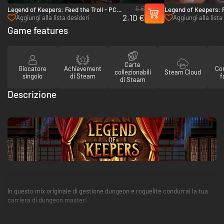
5 €
Legend of Keepers: Feed the Troll - PC
Legend of Keepers: R
2.10 €
& Mac (Steam)
Goddess - PC & Mac 
Aggiungi alla lista desideri
Aggiungi alla lista
Game features
Carte
Giocatore
Achievement
Con
collezionabili
Steam Cloud
singolo
di Steam
f
di Steam
Descrizione
In questo mix originale di gestione dungeon e roguelite condurrai la tua
carriera di dungeon master!