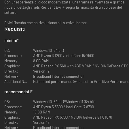
Con un'esperienza di gioco modernizzata, una trama reinventata e grafica
ricca di dettagli vividi, Resident Evil 4 segna la rinascita di un colosso del
settore.
Rivivi l'incubo che ha rivoluzionato il survival horror.
Requisiti
minimi
*
OS:
Windows 10 (64 bit)
Processor:
AMD Ryzen 3 1200 / Intel Core i5-7500
Memory:
8 GB RAM
Graphics:
AMD Radeon RX 560 with 4GB VRAM / NVIDIA GeForce GTX 
DirectX:
Version 12
Network:
Broadband Internet connection
Additional Notes:
Estimated performance (when set to Prioritize Performan
raccomandati
*
OS:
Windows 10 (64 bit)/Windows 11 (64 bit)
Processor:
AMD Ryzen 5 3600 / Intel Core i7 8700
Memory:
16 GB RAM
Graphics:
AMD Radeon RX 5700 / NVIDIA GeForce GTX 1070
DirectX:
Version 12
Network:
Broadband Internet connection