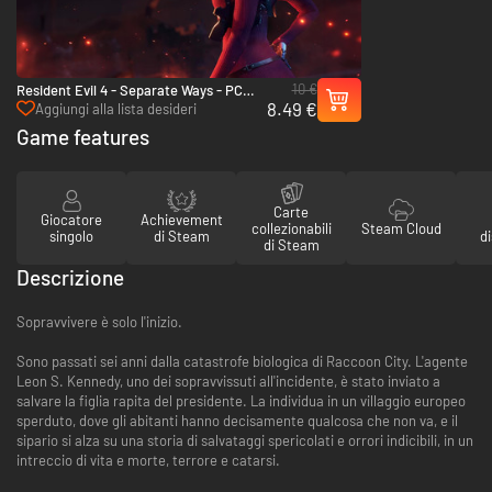
10 €
Resident Evil 4 - Separate Ways - PC
8.49 €
(Steam)
Aggiungi alla lista desideri
Game features
Carte
Giocatore
Achievement
collezionabili
Steam Cloud
singolo
di Steam
di
di Steam
Descrizione
Sopravvivere è solo l'inizio.
Sono passati sei anni dalla catastrofe biologica di Raccoon City. L'agente
Leon S. Kennedy, uno dei sopravvissuti all'incidente, è stato inviato a
salvare la figlia rapita del presidente. La individua in un villaggio europeo
sperduto, dove gli abitanti hanno decisamente qualcosa che non va, e il
sipario si alza su una storia di salvataggi spericolati e orrori indicibili, in un
intreccio di vita e morte, terrore e catarsi.