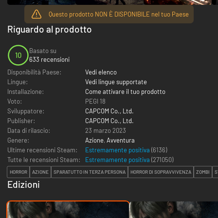
Questo prodotto NON È DISPONIBILE nel tuo Paese
Riguardo al prodotto
Basato su
10
633 recensioni
Disponibilità Paese:
Vedi elenco
Lingue:
Vedi lingue supportate
Installazione:
Come attivare il tuo prodotto
Voto:
PEGI 18
Sviluppatore:
CAPCOM Co., Ltd.
Publisher:
CAPCOM Co., Ltd.
Data di rilascio:
23 marzo 2023
Genere:
Azione
,
Avventura
Ultime recensioni Steam:
Estremamente positiva
(6136)
Tutte le recensioni Steam:
Estremamente positiva
(
271050
)
HORROR
AZIONE
SPARATUTTO IN TERZA PERSONA
HORROR DI SOPRAVVIVENZA
ZOMBI
S
Edizioni