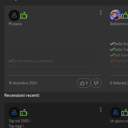
Mi piace
Bellissimo
Bella Gr
Bella T
Bell Ga
Buona trama e variegata
Portarsi
Richiede mutande di ricambio a portata di mano
Alcuni B
16 dicembre 2024
9
8 febbraio
Recensioni recenti
Top nel 2005 !
Un gioco c
Top oggi !