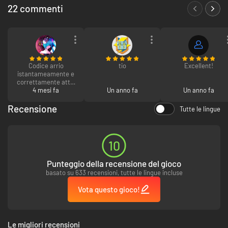
22 commenti
Codice arrio
tio
Excellent!
istantameamente e
correttamente attio
su Steam
4 mesi fa
Un anno fa
Un anno fa
Recensione
Tutte le lingue
10
Punteggio della recensione del gioco
basato su 633 recensioni, tutte le lingue incluse
Vota questo gioco!
Le migliori recensioni