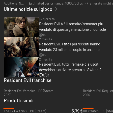
Additional Notes:
Estimated performance: 1080p/60fps ・Framerate might dro
Ultime notizie sul gioco
14 giorni fa
Resident Evil 4 è il remake/remaster più
venduto di questa generazione di console
13
2 mesi fa
Resident Evil: i titoli più recenti hanno
venduto 23 milioni di copie in un anno
15
2 mesi fa
Resident Evil: tutti i remake già usciti
dovrebbero arrivare presto su Switch 2
1
3
Resident Evil franchise
Resident Evil Veronica - PC (Steam)
Resident Evil Requie
2027
2026
Prodotti simili
-81%
-90%
5.79 €
The Evil Within 2 - PC (Steam)
Blair Witch - PC (Ste