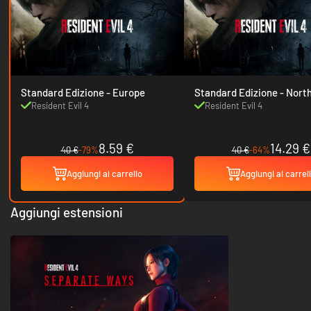
Standard Edizione - Europe
Standard Edizione - North
America
Resident Evil 4
Resident Evil 4
8.59 €
14.29 €
40 €
-79%
40 €
-64%
Aggiungi al carrello
Aggiungi al carrel
Aggiungi estensioni