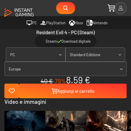
PC
PlayStation
Xbox
Nintendo
Resident Evil 4 - PC (Steam)
Steam
Download digitale
PC
Standard Edizione
Europe
8.59 €
40 €
-79%
Aggiungi al carrello
Video e immagini