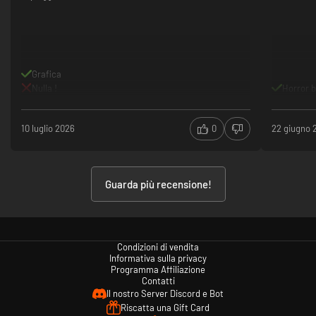
Grafica
Nulla !
Horror b
10 luglio 2026
0
22 giugno 
Guarda più recensione!
Condizioni di vendita
Informativa sulla privacy
Programma Affiliazione
Contatti
Il nostro Server Discord e Bot
Riscatta una Gift Card