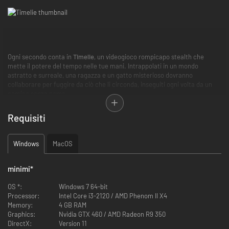
Ogni secondo conta in
Timelie
, un videogioco rompicapo stealth che
mette il potere del tempo nelle tue mani. Intrappolati in un mondo
astratto e surreale, una ragazza e un gatto misterioso dovranno
collaborare per fuggire da ciò che li circonda, inseguiti ogni volta da un
nemico senza nome.
Requisiti
Windows
MacOS
minimi
*
OS *:
Windows 7 64-bit
Processor:
Intel Core i3-2120 / AMD Phenom II X4
Memory:
4 GB RAM
Graphics:
Nvidia GTX 460 / AMD Radeon R9 350
DirectX:
Version 11