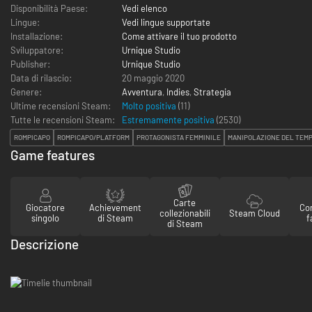
Disponibilità Paese:
Vedi elenco
Lingue:
Vedi lingue supportate
Installazione:
Come attivare il tuo prodotto
Sviluppatore:
Urnique Studio
Publisher:
Urnique Studio
Data di rilascio:
20 maggio 2020
Genere:
Avventura
,
Indies
,
Strategia
Ultime recensioni Steam:
Molto positiva
(11)
Tutte le recensioni Steam:
Estremamente positiva
(
2530
)
ROMPICAPO
ROMPICAPO/PLATFORM
PROTAGONISTA FEMMINILE
MANIPOLAZIONE DEL TEM
Game features
Carte
Giocatore
Achievement
Con
collezionabili
Steam Cloud
singolo
di Steam
f
di Steam
Descrizione