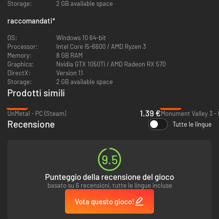
Storage:
2 GB available space
raccomandati
*
OS:
Windows 10 64-bit
Processor:
Intel Core i5-6600 / AMD Ryzen 3
Memory:
8 GB RAM
Graphics:
Nvidia GTX 1050Ti / AMD Radeon RX 570
DirectX:
Version 11
Storage:
2 GB available space
Prodotti simili
-92%
-83%
1.39 €
UnMetal - PC (Steam)
Monument Valley 3 -
Recensione
Tutte le lingue
9.5
Punteggio della recensione del gioco
basato su 6 recensioni, tutte le lingue incluse
Vota questo gioco!