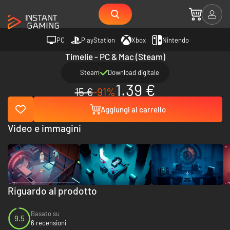
PC
PlayStation
Xbox
Nintendo
Timelie - PC & Mac (Steam)
Steam
Download digitale
1.39 €
15 €
-91%
Aggiungi al carrello
Video e immagini
Riguardo al prodotto
Basato su
9.5
6 recensioni