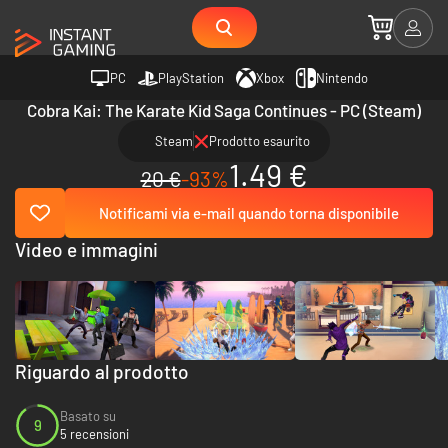
PC
PlayStation
Xbox
Nintendo
Cobra Kai: The Karate Kid Saga Continues - PC (Steam)
Steam
Prodotto esaurito
1.49 €
20 €
-93%
Notificami via e-mail quando torna disponibile
Video e immagini
Riguardo al prodotto
Basato su
9
5 recensioni