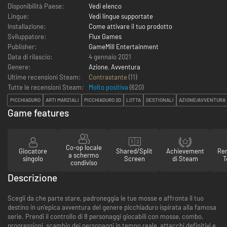
Disponibilità Paese:
Vedi elenco
Lingue:
Vedi lingue supportate
Installazione:
Come attivare il tuo prodotto
Sviluppatore:
Flux Games
Publisher:
GameMill Entertainment
Data di rilascio:
4 gennaio 2021
Genere:
Azione
,
Avventura
Ultime recensioni Steam:
Contrastante
(11)
Tutte le recensioni Steam:
Molto positiva
(
620
)
PICCHIADURO
ARTI MARZIALI
PICCHIADURO 2D
LOTTA
GESTIONALI
AZIONE/AVVENTURA
Game features
Co-op locale
Giocatore
Shared/Split
Achievement
Re
a schermo
singolo
Screen
di Steam
T
condiviso
Descrizione
Scegli da che parte stare, padroneggia le tue mosse e affronta il tuo
destino in un'epica avventura del genere picchiaduro ispirata alla famosa
serie. Prendi il controllo di 8 personaggi giocabili con mosse, combo,
progressioni, scambio dei personaggi in tempo reale, attacchi definitivi e