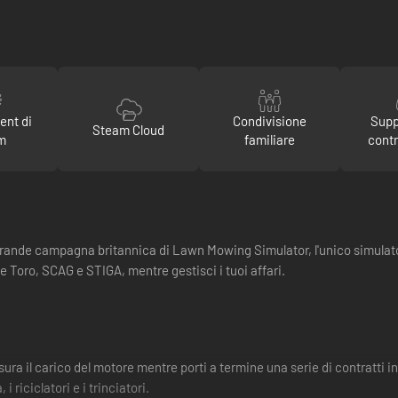
ent di
Condivisione
Supp
Steam Cloud
m
familiare
contr
 grande campagna britannica di Lawn Mowing Simulator, l'unico simulat
e Toro, SCAG e STIGA, mentre gestisci i tuoi affari.
misura il carico del motore mentre porti a termine una serie di contratti i
i riciclatori e i trinciatori.