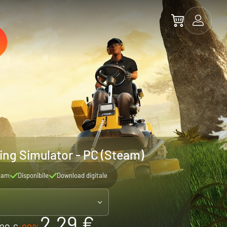
ng Simulator - PC (Steam)
eam
Disponibile
Download digitale
2.29 €