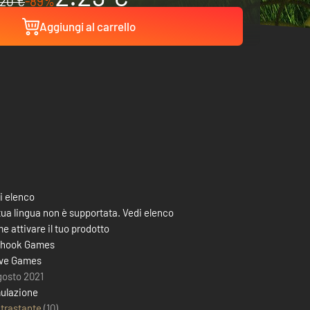
20 €
-89%
Aggiungi al carrello
i elenco
tua lingua non è supportata. Vedi elenco
e attivare il tuo prodotto
hook Games
ve Games
gosto 2021
ulazione
trastante
(10)