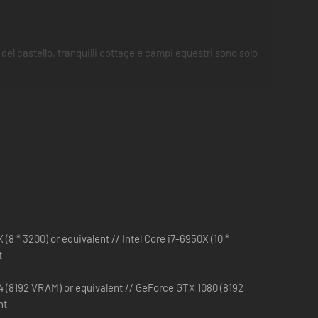
el castello, tranquilli cottage e campi equestri sono solo
 base fornisce 12 tagliaerba, caratterizzati dalle proprie
ella contabilità, mentre espandi il tuo business.
8 * 3200) or equivalent // Intel Core i7-6950X (10 *
t
 (8192 VRAM) or equivalent // GeForce GTX 1080 (8192
nt