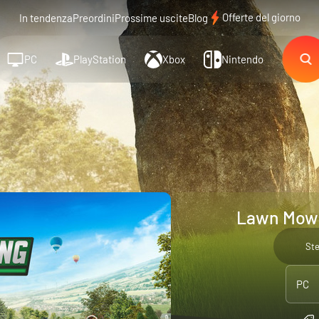
Offerte del giorno
In tendenza
Preordini
Prossime uscite
Blog
PC
PlayStation
Xbox
Nintendo
Lawn Mowi
St
PC