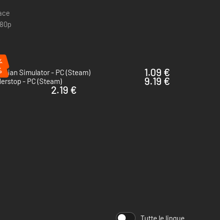
pace
080p
%
%
1.09 €
rician Simulator - PC (Steam)
9.19 €
erstop - PC (Steam)
2.19 €
Tutte le lingue