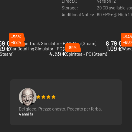
DirectX:
Version 12
Storage:
20 GB available s
Additional Notes:
60 FPS+ @ High 1
-56%
-94
.59 €
-92%
8.79 €
-60
American Truck Simulator - PC & Mac (Steam)
Elect
29 €
-89%
1.09 €
Car Detailing Simulator - PC (Steam)
Wand
4.59 €
(Steam)
Spirittea - PC (Steam)
Bel gioco. Prezzo onesto. Peccato per l'erba.
4 anni fa