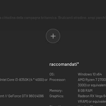
ittadina della campagna britannica. Brulicanti stradine, ampi parchi d
 in Lawn Mowing Simulator, sia esteticamente che fisicamente. Il gioco
raccomandati
*
l tuo quartier generale, assumi dipendenti, occupati della pubblicità e d
OS:
Windows 10 x64
Intel Core i3-8350K (4 * 4000) or
Processor:
AMD Ryzen 7 2700X (
3000) or equivalen
Memory:
8 GB RAM
ent // GeForce GTX 960 (4096
Graphics:
Radeon RX Vega 64
VRAM) or equivale