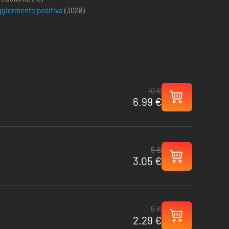
giormente positiva
(
3028
)
10 €
6.99 €
5 €
3.05 €
5 €
2.29 €