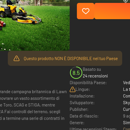
Questo prodotto NON È DISPONIBILE nel tuo Paese
Basato su
8.5
24 recensioni
Disponibilità Paese:
Ved
Lingue:
La 
a grande campagna britannica di Lawn
Installazione:
Com
novrare un vasto assortimento di
Sviluppatore:
Sky
ome Toro, SCAG e STIGA, mentre
Publisher:
Cur
Data di rilascio:
9 a
i a termine una serie di contratti in
Genere:
Sim
Ultime recensioni Steam:
Con