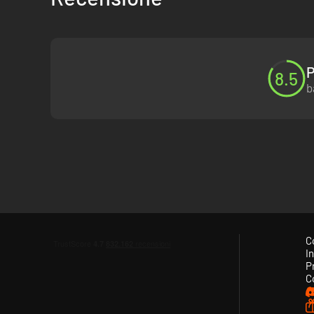
P
8.5
b
C
In
P
C