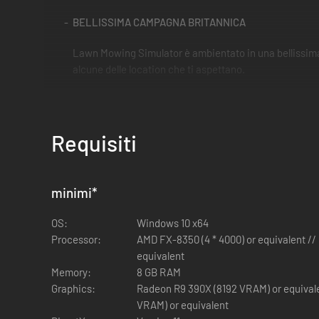
BELLISSIMA CAMPAGNA BRITANNICA
Lawn Mowing Simulator è ambientato in una bellissima c
alcune delle location che ti aspettano.
TAGLIAERBA REALMENTE ESISTENTI
I mezzi Toro, SCAG e STIGA sono accuratamente ricreati
Requisiti
sfide, accessori e miglioramenti.
REALISTICA GESTIONE DEGLI AFFARI
minimi
*
Costruisci la tua impresa da zero. Acquista e migliora i
OS:
Windows 10 x64
Processor:
AMD FX-8350 (4 * 4000) or equivalent // 
equivalent
Memory:
8 GB RAM
Graphics:
Radeon R9 390X (8192 VRAM) or equival
VRAM) or equivalent