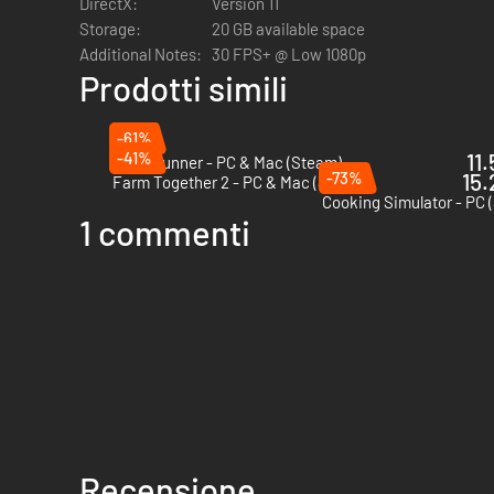
DirectX:
Version 11
Storage:
20 GB available space
Additional Notes:
30 FPS+ @ Low 1080p
Prodotti simili
-61%
-41%
11
SnowRunner - PC & Mac (Steam)
-73%
15.
Farm Together 2 - PC & Mac (Steam)
Cooking Simulator - PC 
1 commenti
Recensione