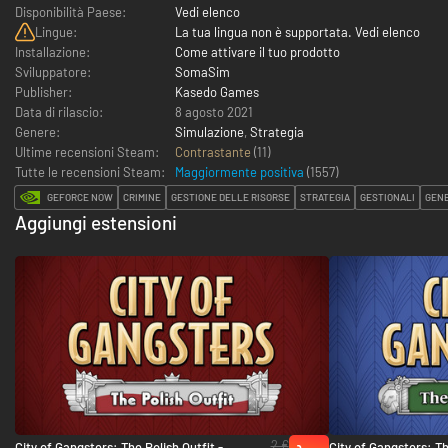
Disponibilità Paese:
Vedi elenco
Lingue:
La tua lingua non è supportata. Vedi elenco
Installazione:
Come attivare il tuo prodotto
Sviluppatore:
SomaSim
Publisher:
Kasedo Games
Data di rilascio:
8 agosto 2021
Genere:
Simulazione
,
Strategia
Ultime recensioni Steam:
Contrastante
(11)
Tutte le recensioni Steam:
Maggiormente positiva
(
1557
)
GEFORCE NOW
CRIMINE
GESTIONE DELLE RISORSE
STRATEGIA
GESTIONALI
GEN
Aggiungi estensioni
2 €
City of Gangsters: The Polish Outfit - PC
City of Gangsters: The