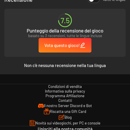
7.5
Punteggio della recensione del gioco
basato su 3 recensioni, tutte le lingue incluse
Vota questo gioco!
Sul mercato nero, l'aspetto sociale conta tanto quanto il denaro. Con
poliziotti e agenti federali in giro, la fiducia è tutto e le conoscenze giuste
valgono oro. Quindi, cerca di usarle per trovare nuove amicizie
vantaggiose e farti raccomandare da chi ti deve dei favori.
Non c'è nessuna recensione nella tua lingua
Condizioni di vendita
Informativa sulla privacy
Programma Affiliazione
Contatti
Il nostro Server Discord e Bot
Riscatta una Gift Card
Blog
Novità sui videogiochi, per PC e console
Unisciti alla nostra comunità