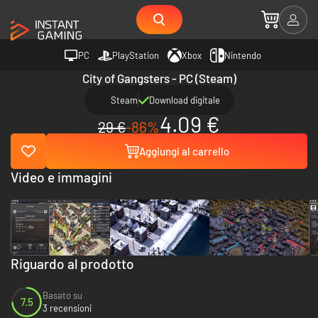
PC
PlayStation
Xbox
Nintendo
City of Gangsters - PC (Steam)
Steam
Download digitale
4.09 €
29 €
-86%
Aggiungi al carrello
Video e immagini
Riguardo al prodotto
Basato su
7.5
3 recensioni