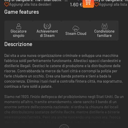
1.60 €
(Steam)
(Steam)
Aggiungi alla lista desideri
Aggiungi alla lista
Game features
Giocatore
Achievement
Condivisione
Steam Cloud
singolo
di Steam
familiare
Descrizione
Dai vita a una nuova organizzazione criminale e sviluppa una macchina
fabbrica soldi perfettamente funzionante. Allestisci spacci clandestini e
distillerie illegali. Gestisci le catene di produzione e la distribuzione delle
risorse. Contrabbanda la merce da fuori città e corrompi la polizia per
farle chiudere un occhio. Crea una banda potente e tieni a bada la
concorrenza. Elimina i tuoi rivali e controlla l'intera città, ma soprattutto,
continua a fare soldi a palate.
Siamo nel 1920, l'inizio dell'epoca del proibizionismo negli Stati Uniti. Da un
momento all'altro, tramite emendamento, viene sancito il bando di un
enorme settore dell'economia nazionale: si ordina la chiusura dei locali
che distribuiscono sostanze definite illecite, mentre distillerie e birrerie
interrompono l'attività. Però sta anche nascendo una nuova era: l'epoca
d'oro dei contrabbandieri, dei mercati neri, della produzione illegale e
della criminalità organizzata.