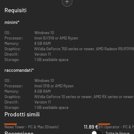
Requisiti
Qui arrivi tu in città, all'alba del proibizionismo, con grandi ambizioni.
Dietro le apparenze, la gente sta costruendo distillerie di fortuna,
banchine di carico segrete, locali notturni clandestini. Cerca di farti largo
minimi
*
in questa rete e il mondo sarà tuo.
OS:
Windows 10
Però cerca di non limitarti a qualche piccolo guadagno rapido: devi
Processor:
Intel i5/i7/i9 or AMD Ryzen
anticipare, pensare in grande, molto più in grande.
Memory:
8 GB RAM
Criminalità ben organizzata
Graphics:
NVidia GeForce 700 series or newer, AMD Radeon R5/R7/R9 2
DirectX:
Version 11
Storage:
1 GB available space
raccomandati
*
Inizia nel settore delle sostanze alcoliche, accaparrandoti qualche
OS:
Windows 10
bevanda distillata clandestinamente. Allestisci le tue distillerie e trova
Processor:
Intel i7/i9 or AMD Ryzen
materie prime per rifornirle. Impara nuove tecniche per produrre bevande
Memory:
8 GB RAM
costose o contrabbandare alcolici importati, al fine di alimentare la tua
Graphics:
NVidia GeForce 10 series or newer, AMD RX series or newer
attività in crescita. Presto fornirai interi quartieri e aprirai i tuoi spacci
DirectX:
Version 11
clandestini.
Storage:
1 GB available space
Prodotti simili
-52%
-91%
11.89 €
News Tower - PC & Mac (Steam)
911 Operator - PC & 
Recensione
Tutte le lingue