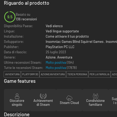
Riguardo al prodotto
Basato su
9.5
136 recensioni
Disponibilità Paese:
Vedi elenco
Lingue:
Vedi lingue supportate
Installazione:
Come attivare il tuo prodotto
Sviluppatore:
Insomniac Games Blind Squirrel Games
,
Insomn
Publisher:
PlayStation PC LLC
Data di rilascio:
25 luglio 2023
Genere:
Azione
,
Avventura
Ultime recensioni Steam:
Molto positiva
(194)
Tutte le recensioni Steam:
Molto positiva
(
17878
)
AVVENTURA
PLATFORM 3D
AZIONE/AVVENTURA
TERZA PERSONA
PER LA FAMIGLIA
AZI
Game features
Sup
Giocatore
Achievement
Condivisione
Steam Cloud
i 
singolo
di Steam
familiare
Descrizione