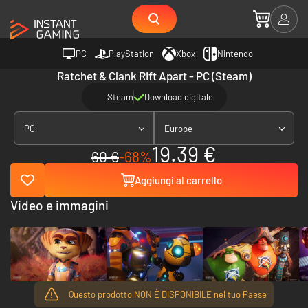
PC
PlayStation
Xbox
Nintendo
Ratchet & Clank Rift Apart - PC (Steam)
Steam
Download digitale
PC
Europe
19.39 €
60 €
-68%
Aggiungi al carrello
Video e immagini
Questo prodotto NON È DISPONIBILE nel tuo Paese