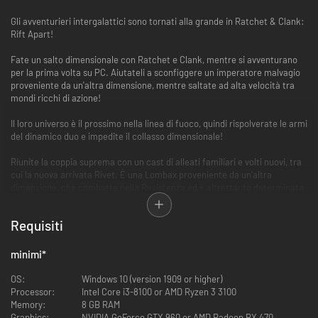
Gli avventurieri intergalattici sono tornati alla grande in Ratchet & Clank:
Rift Apart!
Fate un salto dimensionale con Ratchet e Clank, mentre si avventurano
per la prima volta su PC. Aiutateli a sconfiggere un imperatore malvagio
proveniente da un'altra dimensione, mentre saltate ad alta velocità tra
mondi ricchi di azione!
Il loro universo è il prossimo nella linea di fuoco, quindi rispolverate le armi
del dinamico duo e impedite il collasso dimensionale!
Riunite la coppia suprema con un cast di alleati familiari e volti nuovi, tra
cui la nuova arrivata Rivet. È una Lombax proveniente da un'altra
dimensione, che combatte nella Resistenza ed è altrettanto determinata
a sconfiggere il flagello robotico.
Requisiti
Integrazione del controller wireless DualSense
Vivete una straordinaria avventura interdimensionale. Sviluppato
minimi
*
dall'acclamato studio Insomniac Games, e trasportato su PC da Nixxes
Software, sperimenterete l'azione non solo con gli occhi: il gioco
OS:
Windows 10 (version 1909 or higher)
prenderà vita nelle vostre mani grazie al controller wireless DualSense*
Processor:
Intel Core i3-8100 or AMD Ryzen 3 3100
Il feedback aptico e i grilletti adattivi restituiranno sensazioni realistiche:
Memory:
8 GB RAM
sentite il ronzio di una navicella spaziale che vibra sulla superficie del
Graphics:
NVIDIA GeForce GTX 960 or AMD Radeon RX 470