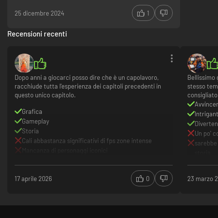
25 dicembre 2024
1
Recensioni recenti
Dopo anni a giocarci posso dire che è un capolavoro,
Bellissimo 
racchiude tutta l'esperienza dei capitoli precedenti in
stesso temp
questo unico capitolo.
consigliato
Avvince
Grafica
Intrigan
Gameplay
Diverte
Storia
Un po' c
Cali abbastanza significativi di fps zone intense
sarebbe 
Mancanza di personaggi iconici
storia
17 aprile 2026
0
23 marzo 