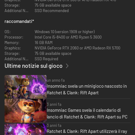
controller o la pressione del grilletto del vostro fidato Enforcer.
Storage:
75 GB available space
Additional Notes:
SSD Recommended
Caratteristiche per PC
raccomandati
*
Affrontate un'avventura interdimensionale: Ratchet e Clank
OS:
Windows 10 (version 1909 or higher)
sbarcano per la prima volta su PC!
Processor:
Intel Core i5-8400 or AMD Ryzen 5 3600
Riempite il vostro sguardo con dimensioni meravigliose tutte
Memory:
16 GB RAM
diverse, grazie al supporto ultra ampio per le risoluzioni 21:9, 32:9 e
Graphics:
NVIDIA GeForce RTX 2060 or AMD Radeon RX 5700
48:9 (per le configurazioni a triplo monitor!)*
Storage:
75 GB available space
L'omniverso prende vita grazie alla possibilità di sbloccare i frame
Additional Notes:
SSD Required
rate! Potrete anche godervi i riflessi in ray-tracing e le nuove ombre
Ultime notizie sul gioco
in ray-tracing per gli esterni.**
Sfruttate le più recenti tecnologie di upscaling, tra cui NVIDIA DLSS
3, AMD FSR 2, Intel XeSS e Temporal Injection di Insomniac Games.
un anno fa
Sono supportate anche NVIDIA Reflex e NVIDIA DLAA, che
Insomniac svela un minigioco nascosto in
migliorano la qualità dell'immagine. Personalizzate una serie di
opzioni della qualità grafica per una serie di dispositivi, dai PC di
Ratchet & Clank: Rift Apart
fascia alta alle console di gioco PC portatili.
Usate il controller DualSense per sperimentare il feedback aptico e
3 anni fa
gli effetti dinamici dei grilletti.*** Oppure usate mouse e tastiera,
Insomniac Games svela il calendario di
con un'ampia gamma di opzioni di personalizzazione dei comandi.
lancio di Ratchet & Clank: Rift Apart su PC
Include il supporto per gli obiettivi e i salvataggi in cloud sui launcher
di giochi per PC.
3 anni fa
Ratchet & Clank: Rift Apart utilizzerà il ray