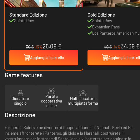
Standard Edizione
Gold Edizione
Saints Row
Saints Row
Expansion Pass
Los Panteros American Mu
Bundle DLC
26.09 €
34.39 €
30 €
-13%
40 €
-14%
Aggiungi al carrello
Aggiungi al carrel
Game features
Partita
Giocatore
Multigiocatore
cooperativa
singolo
multipiattaforma
online
Descrizione
Formerai i Saints e ne diventerai il capo, al fianco di Neenah, Kevin ed Eli.
Insieme affronterete i Panteros, gli Idols e la Marshall, costruirete il
vostro impero per le strade di Santo Ileso e vi batterete per dominare la