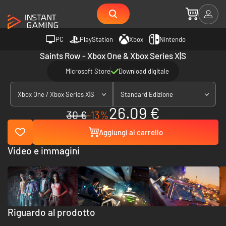
PC
PlayStation
Xbox
Nintendo
Saints Row - Xbox One & Xbox Series X|S
Microsoft Store
Download digitale
Xbox One / Xbox Series X|S
Standard Edizione
26.09 €
30 €
-13%
Aggiungi al carrello
Video e immagini
Riguardo al prodotto