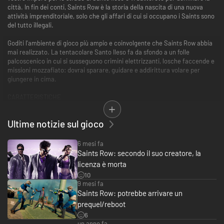
città. In fin dei conti, Saints Row è la storia della nascita di una nuova
attività imprenditoriale, solo che gli affari di cui si occupano i Saints sono
del tutto illegali.
Goditi l'ambiente di gioco più ampio e coinvolgente che Saints Row abbia
mai realizzato. La tentacolare Santo Ileso fa da sfondo a un folle
palcoscenico in cui si susseguono crimini elettrizzanti, losche faccende e
missioni mozzafiato: dovrai sparare, guidare e addirittura volare per
giungere in cima.
CARATTERISTICHE
● Assisti alla nascita dei Saints: fatti strada in questa spettacolare storia
di azione originale, colma di criminalità, di scenari straordinari e sorprese
Ultime notizie sul gioco
divertenti.
● Scopri il selvaggio (e pazzo) West: immergiti nel mondo di Santo Ileso,
l'ambientazione più vasta di tutta la serie Saints Row, con i suoi nove
6 mesi fa
strabilianti distretti circondati dalla maestosa bellezza del deserto sud-
Saints Row: secondo il suo creatore, la
occidentale.
licenza è morta
● Edifica il tuo impero criminale: impossessati della città mattone dopo
10
mattone, dichiara guerra alle fazioni nemiche e stringi la presa sui
9 mesi fa
quartieri cittadini grazie alle più rischiose, ma geniali imprese.
Saints Row: potrebbe arrivare un
● Spara. Spara TANTISSIMO: estrai le pistole, fai fuoco con un lanciarazzi
prequel/reboot
oppure buttati in scontri ravvicinati all'insegna della brutalità. Hai a
disposizione un'ampia gamma di armi comuni o insolite, tutte
6
personalizzabili e spassosissime.
un anno fa