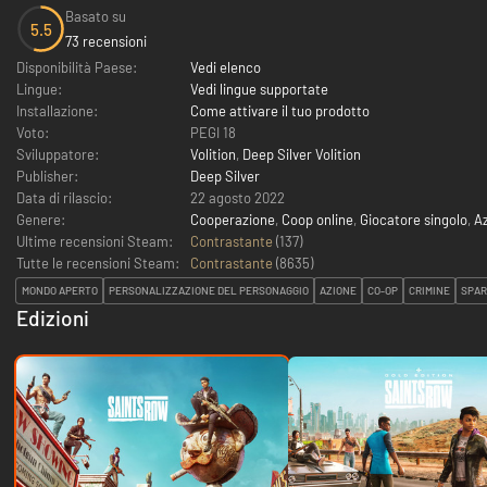
Basato su
5.5
73 recensioni
Disponibilità Paese:
Vedi elenco
Lingue:
Vedi lingue supportate
Installazione:
Come attivare il tuo prodotto
Voto:
PEGI 18
Sviluppatore:
Volition
,
Deep Silver Volition
Publisher:
Deep Silver
Data di rilascio:
22 agosto 2022
Genere:
Cooperazione
,
Coop online
,
Giocatore singolo
,
A
Ultime recensioni Steam:
Contrastante
(137)
Tutte le recensioni Steam:
Contrastante
(
8635
)
MONDO APERTO
PERSONALIZZAZIONE DEL PERSONAGGIO
AZIONE
CO-OP
CRIMINE
SPAR
Edizioni