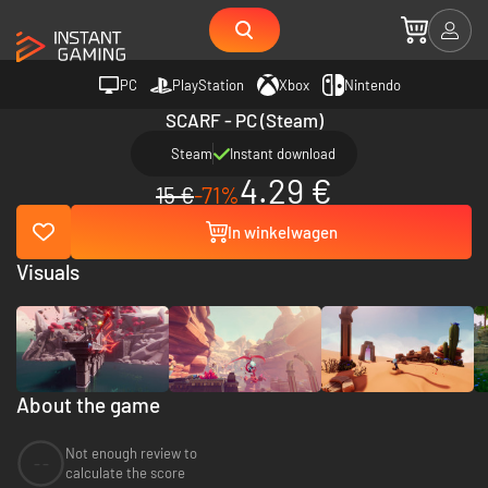
PC
PlayStation
Xbox
Nintendo
SCARF - PC (Steam)
Steam
Instant download
4.29 €
15 €
-71%
In winkelwagen
Visuals
About the game
Not enough review to
--
calculate the score