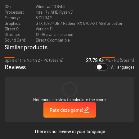
Verken de wereld en los interessante puzzels op om de waarheid te
OS:
Windows 10 64bit
ontdekken en verder te gaan met het avontuur. Verzamel unieke
Processor:
Intel i7 / AMD Ryzen 7
verzamelobjecten om een alternatief einde te ontgrendelen.
Memory:
8 GB RAM
Verbind je met je draakvormige sjaal die jou, met behulp van verschillende
Graphics:
GTX 1070 4GB / Radeon RX 5700-XT 4GB or better
vaardigheden, zoals het zweefvliegtuig, de dubbele sprong en de liaan, zal
DirectX:
Version 11
helpen de mythologie achter de wereld te ontdekken.
Storage:
12 GB available space
Sound Card:
DirectX compatible
Similar products
-7%
-92%
27.79 €
Spirit of the North 2 - PC (Steam)
RiME - PC (Steam)
Reviews
All languages
--
KENMERKEN
Not enough review to calculate the score
Een verhaal voor alle doelgroepen met meerdere verhalende lagen
Rate deze game!
Prachtige scenario's
Een verbluffende kunststijl
Een mysterieuze polymorfe sjaal in de vorm van een draak
Een alternatief einde, afhankelijk van de verkenning van de speler
There is no review in your language
Adaptieve orkestmuziek
Een magische wereld met een unieke mythologie