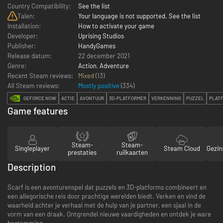
Country Compatibility:
See the list
Talen:
Your language is not supported. See the list
Installation:
How to activate your game
Developer:
Uprising Studios
Publisher:
HandyGames
Release datum:
22 december 2021
Genre:
Action
,
Adventure
Recent Steam reviews:
Mixed
(13)
All Steam reviews:
Mostly positive
(
334
)
GEFORCE NOW
ACTIE
AVONTUUR
3D-PLATFORMER
VERKENNING
PUZZEL
PLAT
Game features
Steam-
Steam-
Singleplayer
Steam Cloud
Gezin
prestaties
ruilkaarten
Description
Scarf is een avonturenspel dat puzzels en 3D-platforms combineert en
een allegorische reis door prachtige werelden biedt. Verken en vind de
waarheid achter je verhaal met de hulp van je partner, een sjaal in de
vorm van een draak. Ontgrendel nieuwe vaardigheden en ontdek je ware
bestemming.