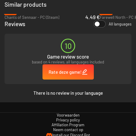
Similar products
-78%
-90%
4.49 €
Chants of Sennaar - PC (Steam)
Farewell North - PC 
Reviews
All languages
10
Game review score
based on 4 reviews, all languages included
Rate deze game!
PRACHTIG HANDGETEKENDE GAMEPLAY
Jason Roberts maakte duizenden minutieus gedetailleerde
handgetekende illustraties voor elk moment van de indrukwekkende
There is no review in your language
omvang van
Gorogoa
's verhaallijn.
Voorwaarden
Privacy policy
Affiliation Program
Neem contact op
Install our Discord Bot