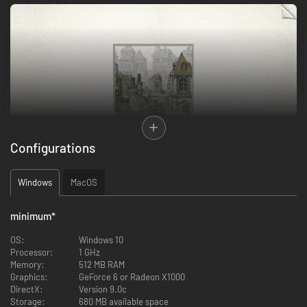
Configurations
Windows
MacOS
UNIEKE FANTASIERIJKE PUZZELS
minimum
*
De gameplay van
Gorogoa
is volledig origineel en bestaat uit rijk
geïllustreerde panelen die spelers kunnen herschikken en combineren op
OS:
Windows 10
fantasierijke wijzen om zo puzzels op te lossen. Zo mooi in zijn eenvoud
Processor:
1 GHz
en tegelijkertijd zo bevredigend in zijn complexiteit.
Memory:
512 MB RAM
Graphics:
GeForce 6 or Radeon X1000
DirectX:
Version 9.0c
Storage:
680 MB available space