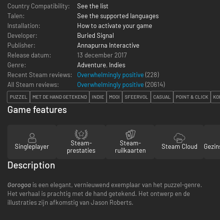
Country Compatibility:
See the list
Talen:
See the supported languages
Installation:
How to activate your game
Developer:
Buried Signal
Publisher:
Annapurna Interactive
Release datum:
13 december 2017
Genre:
Adventure
,
Indies
Recent Steam reviews:
Overwhelmingly positive
(228)
All Steam reviews:
Overwhelmingly positive
(
20614
)
PUZZEL
MET DE HAND GETEKEND
INDIE
MOOI
SFEERVOL
CASUAL
POINT & CLICK
KO
Game features
Steam-
Steam-
Singleplayer
Steam Cloud
Gezin
prestaties
ruilkaarten
Description
Gorogoa
is een elegant, vernieuwend exemplaar van het puzzel-genre.
Het verhaal is prachtig met de hand getekend. Het ontwerp en de
illustraties zijn afkomstig van Jason Roberts.