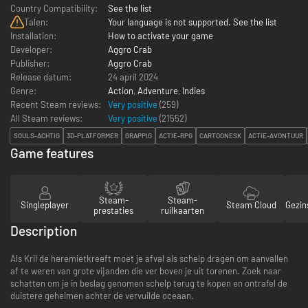
Country Compatibility:
See the list
Talen:
Your language is not supported. See the list
Installation:
How to activate your game
Developer:
Aggro Crab
Publisher:
Aggro Crab
Release datum:
24 april 2024
Genre:
Action
,
Adventure
,
Indies
Recent Steam reviews:
Very positive
(259)
All Steam reviews:
Very positive
(
21552
)
SOULS-ACHTIG
3D-PLATFORMER
GRAPPIG
ACTIE-RPG
CARTOONESK
ACTIE-AVONTUUR
Game features
Steam-
Steam-
Singleplayer
Steam Cloud
Gezin
prestaties
ruilkaarten
Description
Als Kril de heremietkreeft moet je afval als schelp dragen om aanvallen
af te weren van grote vijanden die ver boven je uit torenen. Zoek naar
schatten om je in beslag genomen schelp terug te kopen en ontrafel de
duistere geheimen achter de vervuilde oceaan.