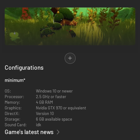
AFVAL OF SCHAT?
Configurations
In deze onderzeese beschaving hoort afval niet alleen bij het dagelijks
leven, maar is het ook een waardevolle grondstof waarmee van alles
minimum
*
wordt gemaakt, van kleren tot wapens. Maar de aanwezigheid van al dat
afval veroorzaakt een mysterieuze infectie die Gunk wordt genoemd en
OS:
Windows 10 or newer
de hele oceaan om zeep kan helpen.
Processor:
2.5 GHz or faster
Memory:
4 GB RAM
Graphics:
Nvidia GTX 970 or equivalent
DirectX:
Version 10
Storage:
6 GB available space
Sound Card:
idk
Game's latest news