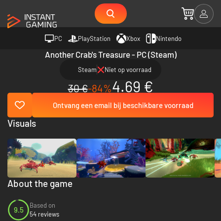
PC
PlayStation
Xbox
Nintendo
Another Crab's Treasure - PC (Steam)
Steam
Niet op voorraad
4.69 €
30 €
-84%
Ontvang een email bij beschikbare voorraad
Visuals
About the game
Based on
9.5
54 reviews