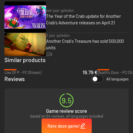
één jaar geleden
The Year of the Crab update for Another
LEER VAN DE NATUUR
Crab's Adventure releases on April 21
Tijdens zijn ontdekkingstocht krijgt Kril verschillende Umami-technieken
- krachtige aanvallen die hij leert van de inwoners van de zee. Mep je
2 jaar geleden
vijanden met de overweldigende kracht van een bidsprinkhaankreeft,
Another Crab's Treasure has sold 500,000
verstrik ze met de angstaanjagende borstelworm en nog veel meer.
units
2
Similar products
-67%
-91%
19.79 €
Lies Of P - PC (Steam)
Death's Door - PC (S
Reviews
All languages
9.5
ONVERKENDE DIEPTES
Game review score
De oceaan is veel dieper dan je je voor kan stellen. Vecht je een weg door
based on 54 reviews, all languages included
bossen van algen, koraalriffen, steden vol zandkastelen en zelfs de
ontzagwekkende duisternis van de diepzeetroggen: alles om je geliefde
Rate deze game!
schelp weer terug te vinden.