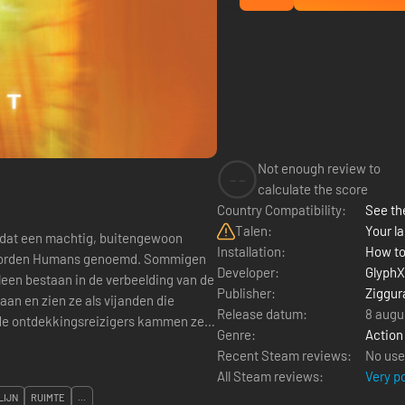
Not enough review to
--
calculate the score
Country Compatibility:
See the
Talen:
Your la
l dat een machtig, buitengewoon
Installation:
How to
Ze worden Humans genoemd. Sommigen
Developer:
Glyph
lleen bestaan in de verbeelding van de
Publisher:
Ziggur
an en zien ze als vijanden die
Release datum:
8 augu
de ontdekkingsreizigers kammen ze
Genre:
Action
Recent Steam reviews:
No use
All Steam reviews:
Very p
LIJN
RUIMTE
...