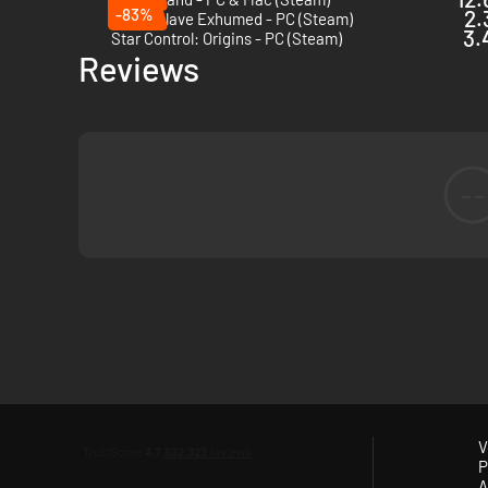
-83%
2.
PowerSlave Exhumed - PC (Steam)
3.
Star Control: Origins - PC (Steam)
Reviews
--
V
P
A