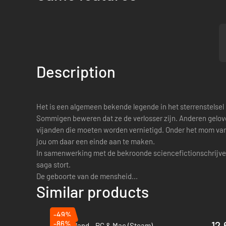
Description
Het is een algemeen bekende legende in het sterrenstelse
Sommigen beweren dat ze de verlosser zijn. Anderen gelove
vijanden die moeten worden vernietigd. Onder het mom va
jou om daar een einde aan te maken.
In samenwerking met de bekroonde sciencefictionschrijver 
saga stort.
De geboorte van de mensheid...
Similar products
-49%
-86%
12.
Len's Island - PC & Mac (Steam)