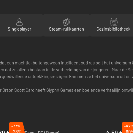
Singleplayer
Steam-ruilkaarten
Gezinsbibliotheek
l dat een machtig, buitengewoon intelligent oud ras ooit het univers
n dat ze alleen bestaan in de verbeelding van de jongeren. Maar de S
n goedwillende ontdekkingsreizigers kammen ze het universum uit en 
Orson Scott Card heeft GlyphX Games een boeiende verhaallijn ontwikk
-77%
-87
69 €
-23%
4.59 €
-90
Hidden Deep - PC (Steam)
Akim