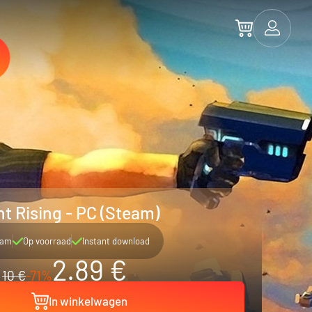
t Rising - PC (Steam)
eam
Op voorraad
Instant download
2.89 €
10 €
-71%
In winkelwagen