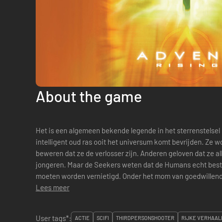
About the game
Het is een algemeen bekende legende in het sterrenstelse
intelligent oud ras ooit het universum komt bevrijden. 
beweren dat ze de verlosser zijn. Anderen geloven dat ze a
jongeren. Maar de Seekers weten dat de Humans echt besta
moeten worden vernietigd. Onder het mom van goedwillen
het universum uit en vernietigen elke kolonie Huma...
Lees meer
User tags*:
ACTIE
SCIFI
THIRDPERSONSHOOTER
RIJKE VERHAAL