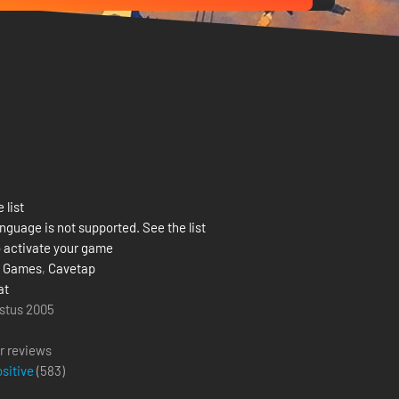
 list
nguage is not supported. See the list
 activate your game
X Games
,
Cavetap
at
stus 2005
r reviews
ositive
(
583
)