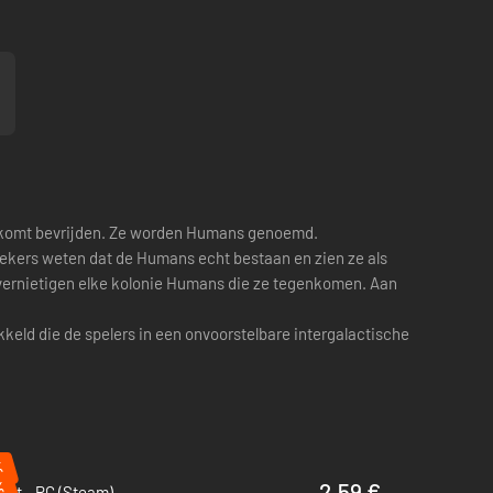
um komt bevrijden. Ze worden Humans genoemd.
eekers weten dat de Humans echt bestaan en zien ze als
vernietigen elke kolonie Humans die ze tegenkomen. Aan
eld die de spelers in een onvoorstelbare intergalactische
%
%
2.59 €
bot - PC (Steam)