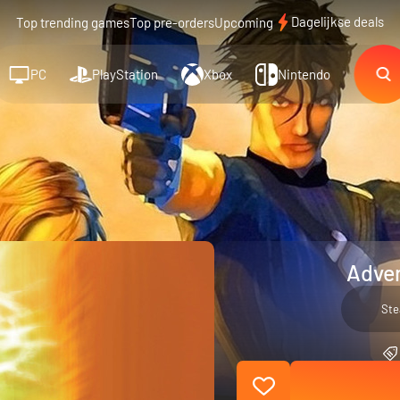
Dagelijkse deals
Top trending games
Top pre-orders
Upcoming
PC
PlayStation
Xbox
Nintendo
Adven
St