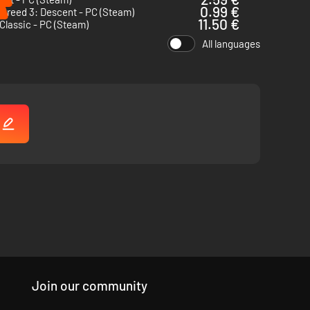
0.99 €
 Breed 3: Descent - PC (Steam)
11.50 €
- Classic - PC (Steam)
All languages
!
Join our community