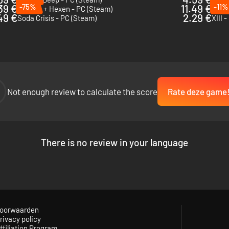
39 €
-75%
11.49 €
-11%
Heretic + Hexen - PC (Steam)
Alien
49 €
2.29 €
Soda Crisis - PC (Steam)
XIII 
Not enough review to calculate the score
Rate deze game
There is no review in your language
oorwaarden
rivacy policy
ffiliation Program