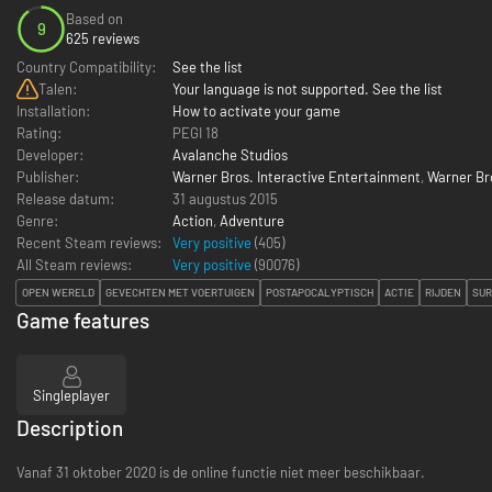
Based on
9
625 reviews
Country Compatibility:
See the list
Talen:
Your language is not supported. See the list
Installation:
How to activate your game
Rating:
PEGI 18
Developer:
Avalanche Studios
Publisher:
Warner Bros. Interactive Entertainment
,
Warner Br
Release datum:
31 augustus 2015
Genre:
Action
,
Adventure
Recent Steam reviews:
Very positive
(405)
All Steam reviews:
Very positive
(
90076
)
OPEN WERELD
GEVECHTEN MET VOERTUIGEN
POSTAPOCALYPTISCH
ACTIE
RIJDEN
SUR
Game features
Singleplayer
Description
Vanaf 31 oktober 2020 is de online functie niet meer beschikbaar.