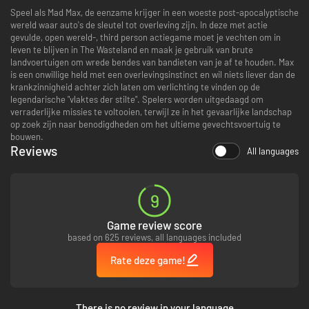
Speel als Mad Max, de eenzame krijger in een woeste post-apocalyptische
wereld waar auto's de sleutel tot overleving zijn. In deze met actie
gevulde, open wereld-, third person actiegame moet je vechten om in
leven te blijven in The Wasteland en maak je gebruik van brute
landvoertuigen om wrede bendes van bandieten van je af te houden. Max
is een onwillige held met een overlevingsinstinct en wil niets liever dan de
krankzinnigheid achter zich laten om verlichting te vinden op de
legendarische "vlaktes der stilte". Spelers worden uitgedaagd om
verraderlijke missies te voltooien, terwijl ze in het gevaarlijke landschap
op zoek zijn naar benodigdheden om het ultieme gevechtsvoertuig te
bouwen.
Reviews
All languages
9
Game review score
based on 625 reviews, all languages included
Rate deze game!
There is no review in your language