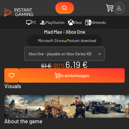
PC
PlayStation
Xbox
Nintendo
Mad Max - Xbox One
Microsoft Store
Instant download
Xbox One - playable on Xbox Series X|S
6.19 €
61 €
-90%
In winkelwagen
Visuals
About the game