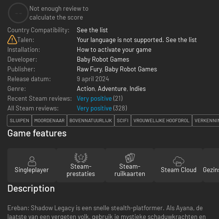
Not enough review to
--
calculate the score
Country Compatibility:
See the list
Talen:
Your language is not supported. See the list
Installation:
How to activate your game
Developer:
Baby Robot Games
Publisher:
Raw Fury
,
Baby Robot Games
Release datum:
9 april 2024
Genre:
Action
,
Adventure
,
Indies
Recent Steam reviews:
Very positive
(21)
All Steam reviews:
Very positive
(
328
)
SLUIPEN
MOORDENAAR
BOVENNATUURLIJK
SCIFI
VROUWELIJKE HOOFDROL
VERKENNI
Game features
Steam-
Steam-
Singleplayer
Steam Cloud
Gezin
prestaties
ruilkaarten
Description
Ereban: Shadow Legacy is een snelle stealth-platformer. Als Ayana, de
laatste van een vergeten volk, gebruik je mystieke schaduwkrachten en