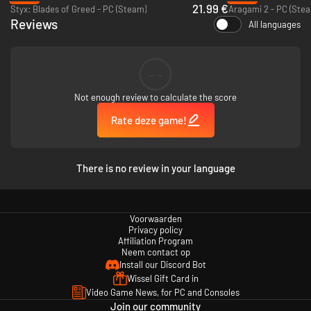
21.99 €
Styx: Blades of Greed - PC (Steam)
Aragami 2 - PC (Ste
Reviews
All languages
--
Als laatste afstammeling van de Ereban moet jij het mysterie ontrafelen
Not enough review to calculate the score
van wie je bent en wat er met je volk is gebeurd. Reis door de ruïnes van
spooksteden, infiltreer futuristische faciliteiten die in eeuwenoude
Rate deze game!
tempels zijn uitgehakt en ontdek de restanten van je vergeten volk.
Onthul de waarheid over Helios, het geheimzinnige mega-energiebedrijf
dat beweert de energiecrisis te hebben opgelost.
There is no review in your language
Voorwaarden
Privacy policy
Affiliation Program
Neem contact op
Install our Discord Bot
Wissel Gift Card in
Video Game News, for PC and Consoles
Join our community