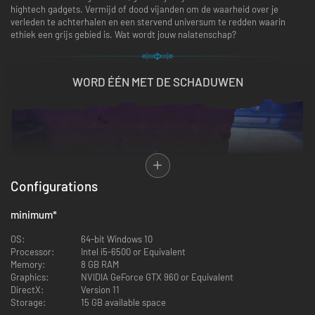
hightech gadgets. Vermijd of dood vijanden om de waarheid over je
verleden te achterhalen en een stervend universum te redden waarin
ethiek een grijs gebied is. Wat wordt jouw nalatenschap?
WORD ÉÉN MET DE SCHADUWEN
Configurations
Beleef een ongekende combinatie van stealth en schaduwen met de
minimum
*
vaardigheid
Shadow Merge
. Duik in de schaduw en beweeg je er vrij
doorheen om muren te beklimmen, ontoegankelijke plekken te bereiken,
OS:
64-bit Windows 10
vanuit dekking aan te vallen of je ongezien te verplaatsen.
Processor:
Intel i5-6500 or Equivalent
Absorbeer echo's om meer dodelijke en niet-dodelijke schaduwkrachten
Memory:
8 GB RAM
te leren kennen en hightech gadgets. Gebruik ook je behendigheid om in
Graphics:
NVIDIA GeForce GTX 960 or Equivalent
Helios te infiltreren en te ontdekken wat er wordt verbergen.
DirectX:
Version 11
Storage:
15 GB available space