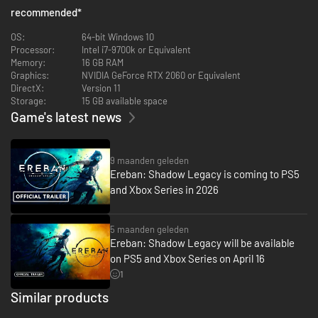
recommended
*
BEPAAL JOUW SCHADUWNALATENSCHAP... EN
ACCEPTEER DE GEVOLGEN
OS:
64-bit Windows 10
Processor:
Intel i7-9700k or Equivalent
Memory:
16 GB RAM
Graphics:
NVIDIA GeForce RTX 2060 or Equivalent
DirectX:
Version 11
Storage:
15 GB available space
Game's latest news
9 maanden geleden
Vermijd of dood. Spaar of verzwelg. Aan jou de keuze: hoe ver wil je gaan
Ereban: Shadow Legacy is coming to PS5
om achter de waarheid te komen?
and Xbox Series in 2026
Pak elk level aan met je eigen speelstijl. Gebruik je krachten om je als een
geest te verplaatsen of als dodelijke schaduw aan te vallen in dit sf-
universum waar daden goed en kwaad overstijgen.
5 maanden geleden
Ereban: Shadow Legacy will be available
on PS5 and Xbox Series on April 16
VERKEN EEN STERVENDE, PRACHTIGE WERELD
1
TIJDENS JE ZOEKTOCHT NAAR DE WAARHEID
Similar products
-45%
-88%