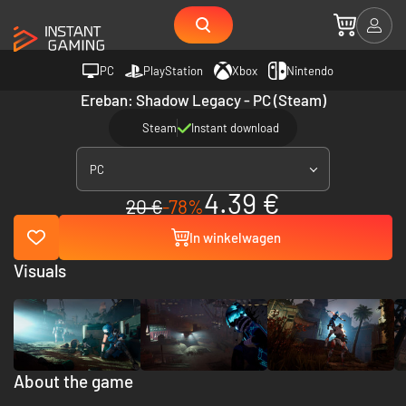
PC
PlayStation
Xbox
Nintendo
Ereban: Shadow Legacy - PC (Steam)
Steam
Instant download
PC
4.39 €
20 €
-78%
In winkelwagen
Visuals
About the game