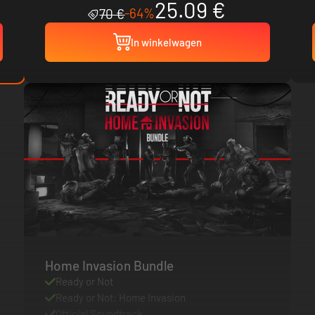
25.09 €
-64%
70 €
In winkelwagen
Home Invasion Bundle
Ready or Not
Ready or Not: Home Invasion
Official Soundtrack