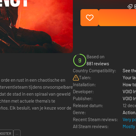
Based on
9
881 reviews
Country Compatibility:
See the
Talen:
Your la
orde en rust in een chaotische en
Installation:
How to
nterventieteam tijdens onvoorspelbare
Developer:
VOID I
t de stad in een spiraal van geweld
Publisher:
VOID I
chten met actuele thema's te
Release datum:
12 dec
s. Elk besluit, van je keuze voor de
Genre:
Action
Recent Steam reviews:
Very p
All Steam reviews:
Mostly
HOOTER
...