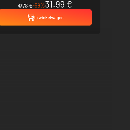
31.99 €
-59%
78 €
In winkelwagen