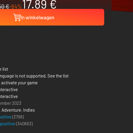
17.89 €
50 €
-64%
In winkelwagen
 list
nguage is not supported. See the list
 activate your game
nteractive
nteractive
ember 2023
,
Adventure
,
Indies
ositive
(3798)
 positive
(
340663
)