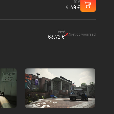
10 €
4.49 €
72 €
Niet op voorraad
63.72 €