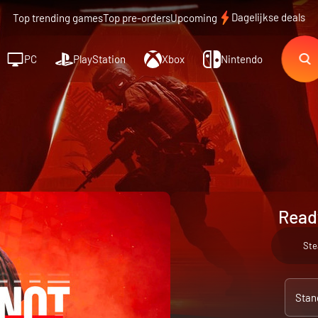
Dagelijkse deals
Top trending games
Top pre-orders
Upcoming
PC
PlayStation
Xbox
Nintendo
Ready
St
Stan