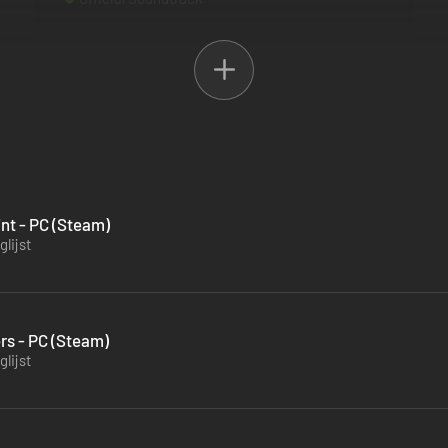
int - PC (Steam)
lijst
rs - PC (Steam)
lijst