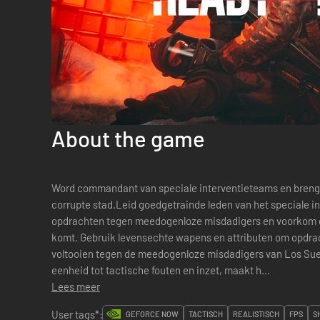
About the game
Word commandant van speciale interventieteams en breng 
corrupte stad.Leid goedgetrainde leden van het speciale i
opdrachten tegen meedogenloze misdadigers en voorkom da
komt. Gebruik levensechte wapens en attributen om opdra
voltooien tegen de meedogenloze misdadigers van Los Sueño
eenheid tot tactische fouten en inzet, maakt h...
Lees meer
User tags*:
GEFORCE NOW
TACTISCH
REALISTISCH
FPS
S