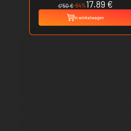
17.89 €
-64%
50 €
In winkelwagen