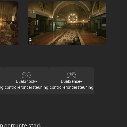
DualShock-
DualSense-
ng
controllerondersteuning
controllerondersteuning
n corrupte stad.