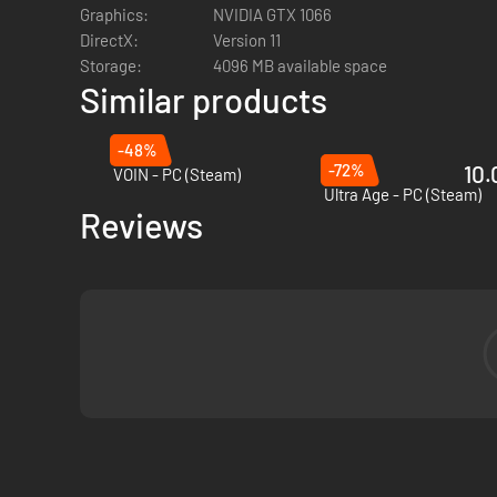
zij die de corruptie kunnen weerstaan. Ze kunnen de reste
Graphics:
NVIDIA GTX 1066
Met deze gevaarlijke kracht vecht je tussen de ruïnes, groe
DirectX:
Version 11
Storage:
4096 MB available space
Ontmoet elkaar in de as, trotseer het lot
Similar products
Dolken snijden door de duisternis, kanonnen splijten vijande
-48%
Elke avonturier draagt zijn eigen lot en beschikt over een v
-72%
10.
VOIN - PC (Steam)
Ultra Age - PC (Steam)
Reviews