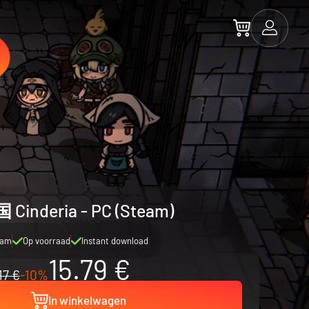
inderia - PC (Steam)
eam
Op voorraad
Instant download
15.79 €
17 €
-10%
In winkelwagen