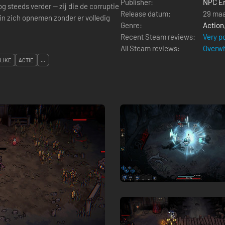
Publisher:
NPC En
g steeds verder — zij die de corruptie
Release datum:
29 maa
n zich opnemen zonder er volledig
Genre:
Action
Recent Steam reviews:
Very p
All Steam reviews:
Overwh
LIKE
ACTIE
...