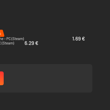
e worden.
de ondergang van de wereld.
%
1.69 €
he - PC (Steam)
6.29 €
 (Steam)