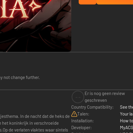
y not change further.
Er is nog geen review
--
geschreven
Country Compatibility:
See the
Talen:
Your la
 dat de heks de
Installation:
How to
e het koninkrijk in verschroeide
Developer:
MyACG
s.Op de verlaten vlaktes waar sintels