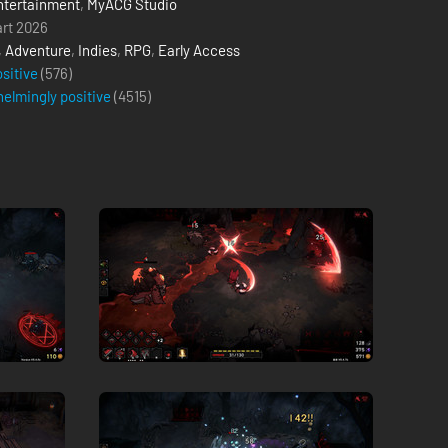
tertainment
,
MyACG Studio
rt 2026
,
Adventure
,
Indies
,
RPG
,
Early Access
ositive
(576)
elmingly positive
(
4515
)