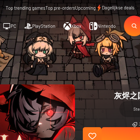
Dagelijkse deals
Top trending games
Top pre-orders
Upcoming
PC
PlayStation
Xbox
Nintendo
灰烬之国 C
St