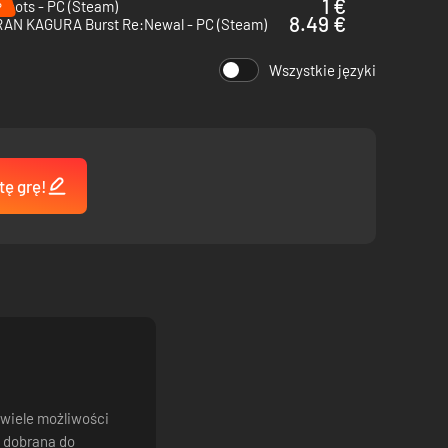
%
1 €
roots - PC (Steam)
8.49 €
AN KAGURA Burst Re:Newal - PC (Steam)
 rządzi ulicami. Zrealizuj własną wizję akcji dzięki
Wszystkie języki
tę grę!
 wiele możliwości
e dobrana do