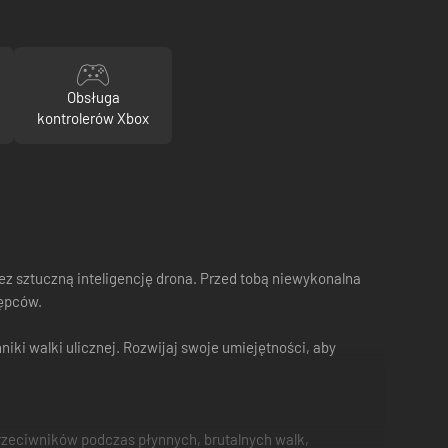
Obsługa
kontrolerów Xbox
 sztuczną inteligencję drona. Przed tobą niewykonalna
tępców.
ki walki ulicznej. Rozwijaj swoje umiejętności, aby
 przeciwników podczas płynnych, brutalnych walk,