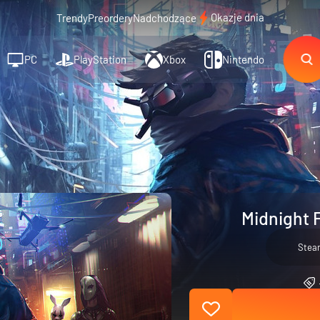
Okazje dnia
Trendy
Preordery
Nadchodzące
PC
PlayStation
Xbox
Nintendo
Midnight 
Stea