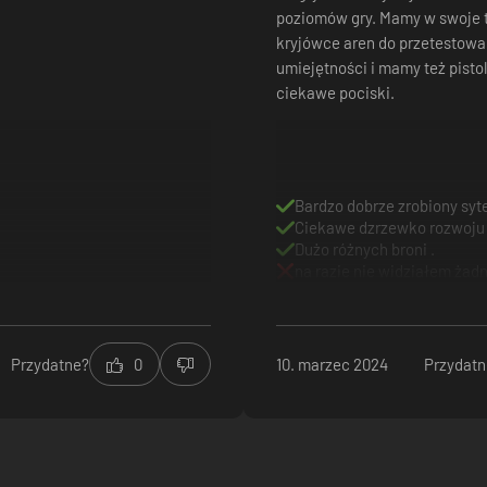
poziomów gry. Mamy w swoje 
kryjówce aren do przetestow
umiejętności i mamy też pistol
ciekawe pociski.
Bardzo dobrze zrobiony syt
Ciekawe dzrzewko rozwoju
Dużo różnych broni .
na razie nie widziałem żad
Przydatne?
0
10. marzec 2024
Przydatn