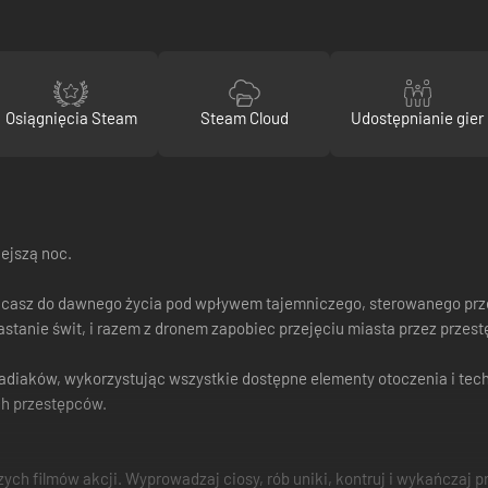
Osiągnięcia Steam
Steam Cloud
Udostępnianie gier
ejszą noc.
acasz do dawnego życia pod wpływem tajemniczego, sterowanego przez
nastanie świt, i razem z dronem zapobiec przejęciu miasta przez przes
iaków, wykorzystując wszystkie dostępne elementy otoczenia i techni
ch przestępców.
szych filmów akcji. Wyprowadzaj ciosy, rób uniki, kontruj i wykańczaj