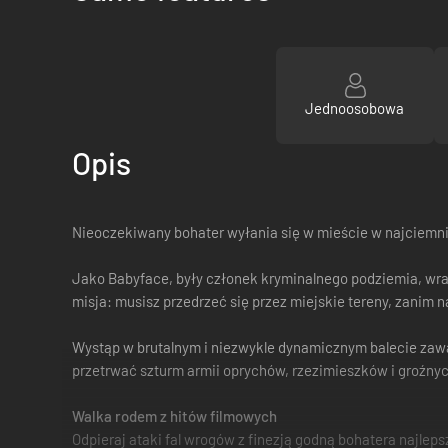
Jednoosobowa
Opis
Nieoczekiwany bohater wyłania się w mieście w najciemni
Jako Babyface, były członek kryminalnego podziemia, wr
misja: musisz przedrzeć się przez miejskie tereny, zanim 
Wystąp w brutalnym i niezwykle dynamicznym balecie zawad
przetrwać szturm armii oprychów, rzezimieszków i groźny
Walka rodem z hitów filmowych
Odpieraj ataki fal wrogów z finezją godną bohatera najlep