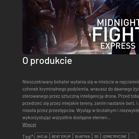
O produkcie
Nieoczekiwany bohater wyłania się w mieście w najciemniejszą noc. Jako 
członek kryminalnego podziemia, wracasz do dawnego ży
sterowanego przez sztuczną inteligencję drona. Przed tob
przedrzeć się przez miejskie tereny, zanim nastanie świt, 
miasta przez przestępców. Wystąp w brutalnym i niezwykle dynamicznym balecie zawadiaków,
wykorzystując wszystkie dostępne elemen...
Więcej
Tagi*:
AKCJA
BEAT 'EM UP
BIJATYKA
3D
IZOMETRYCZNE
...