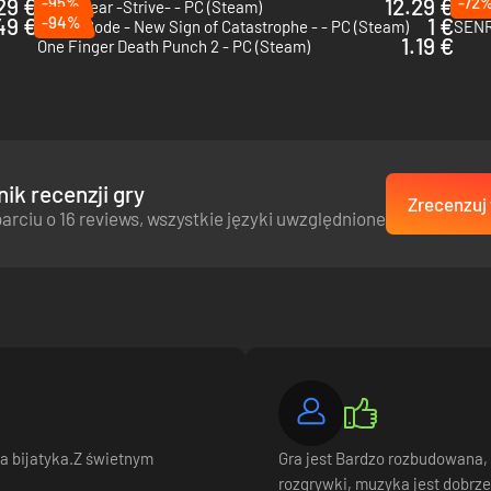
29 €
-95%
12.29 €
-72
Guilty Gear -Strive- - PC (Steam)
Blood
49 €
-94%
1 €
Chaos Code - New Sign of Catastrophe - - PC (Steam)
SENR
 odblokowywać nagrody i pokazać wszystkim w rankingu, kto naprawdę
1.19 €
One Finger Death Punch 2 - PC (Steam)
w, broni i innych elementów.
ik recenzji gry
Zrecenzuj 
arciu o 16 reviews, wszystkie języki uwzględnione
a bijatyka.Z świetnym
Gra jest Bardzo rozbudowana,
rozgrywki, muzyka jest dobrz