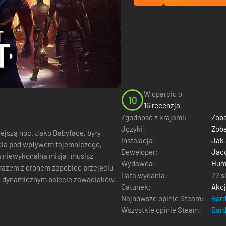
W oparciu o
10
16 recenzja
Zgodność z krajami:
Zoba
Języki:
Zoba
Babyface, były
Instalacja:
Jak
cia pod wpływem tajemniczego,
Deweloper:
Jaco
ą niewykonalna misja: musisz
Wydawca:
Hum
i razem z dronem zapobiec przejęciu
Data wydania:
22 s
Gatunek:
Akc
Najnowsze opinie Steam:
Bar
Wszystkie opinie Steam:
Bar