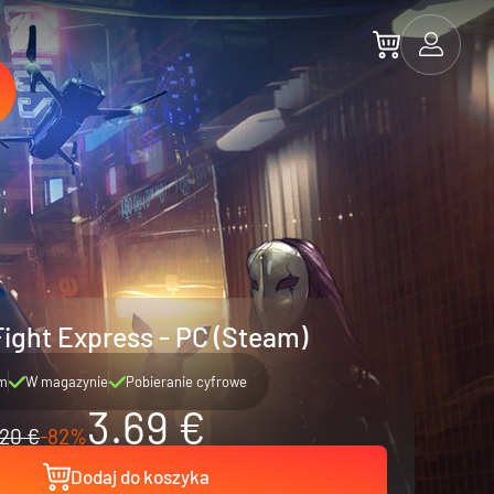
Fight Express - PC (Steam)
m
W magazynie
Pobieranie cyfrowe
3.69 €
20 €
-82%
Dodaj do koszyka