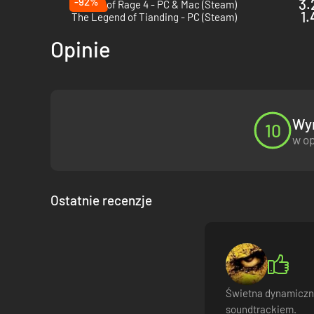
-92%
3.
Walka nie ma końca
Streets of Rage 4 - PC & Mac (Steam)
1.
The Legend of Tianding - PC (Steam)
Ponownie wykonuj ukończone misje, aby zaliczać wyzwania,
ustawieniom, które pozwalają dostosowywać rodzaje wrogó
Opinie
Wyn
10
w op
Ostatnie recenzje
Świetna dynamiczn
soundtrackiem.