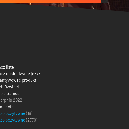
cz listę
cz obsługiwane języki
 aktywować produkt
b Dzwinel
ble Games
ierpnia 2022
ja
,
Indie
dzo pozytywne
(18)
dzo pozytywne
(
2770
)