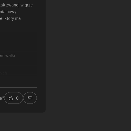
tak zwanej w grze
ania nowy
e, który ma
em walki
nych
e?
0