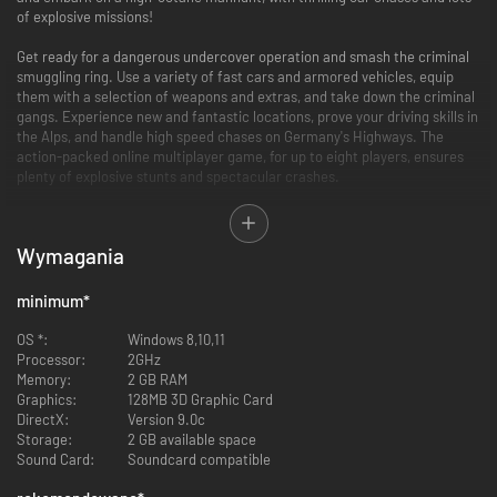
of explosive missions!
Get ready for a dangerous undercover operation and smash the criminal
smuggling ring. Use a variety of fast cars and armored vehicles, equip
them with a selection of weapons and extras, and take down the criminal
gangs. Experience new and fantastic locations, prove your driving skills in
the Alps, and handle high speed chases on Germany's Highways. The
action-packed online multiplayer game, for up to eight players, ensures
plenty of explosive stunts and spectacular crashes.
Highways are waiting for you!
Wymagania
FEATURES:
Over 50 high octane, action-packed missions spanning huge and
minimum
*
varied open world environments
50+ supercharged cars and armored vehicles to choose from
OS *:
Windows 8,10,11
An explosive storyline, providing a blockbuster movie experience!
Processor:
2GHz
A huge selection of dangerous weapons including spike strips,
Memory:
2 GB RAM
EMP's, oil cannons & more.
Graphics:
128MB 3D Graphic Card
Online multiplayer action and excitement for up to 8 players.
DirectX:
Version 9.0c
Storage:
2 GB available space
Sound Card:
Soundcard compatible