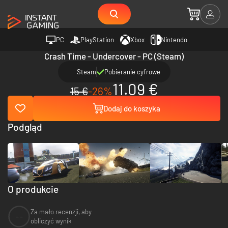
PC
PlayStation
Xbox
Nintendo
Crash Time - Undercover - PC (Steam)
Steam
Pobieranie cyfrowe
11.09 €
15 €
-26%
Dodaj do koszyka
Podgląd
O produkcie
Za mało recenzji, aby
--
obliczyć wynik