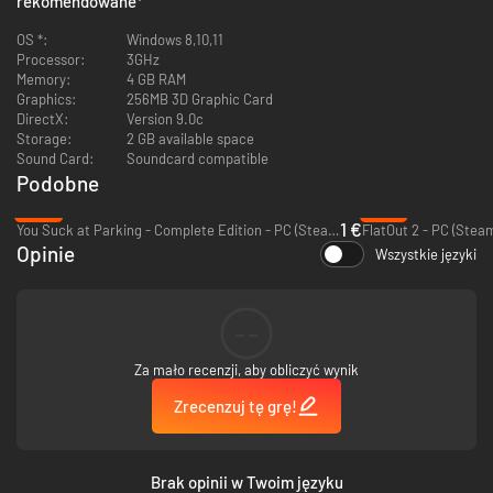
rekomendowane
*
OS *:
Windows 8,10,11
Processor:
3GHz
Memory:
4 GB RAM
Graphics:
256MB 3D Graphic Card
DirectX:
Version 9.0c
Storage:
2 GB available space
Sound Card:
Soundcard compatible
Podobne
-95%
-87%
1 €
You Suck at Parking - Complete Edition - PC (Steam)
FlatOut 2 - PC (Stea
Opinie
Wszystkie języki
--
Za mało recenzji, aby obliczyć wynik
Zrecenzuj tę grę!
Brak opinii w Twoim języku