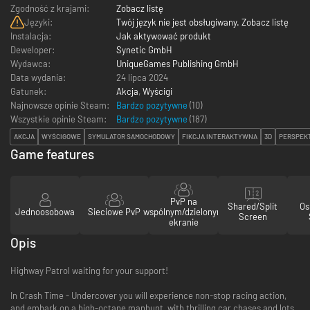
Zgodność z krajami:
Zobacz listę
Języki:
Twój język nie jest obsługiwany. Zobacz listę
Instalacja:
Jak aktywować produkt
Deweloper:
Synetic GmbH
Wydawca:
UniqueGames Publishing GmbH
Data wydania:
24 lipca 2024
Gatunek:
Akcja
,
Wyścigi
Najnowsze opinie Steam:
Bardzo pozytywne
(10)
Wszystkie opinie Steam:
Bardzo pozytywne
(
187
)
AKCJA
WYŚCIGOWE
SYMULATOR SAMOCHODOWY
FIKCJA INTERAKTYWNA
3D
PERSPEK
Game features
PvP na
Shared/Split
Os
Jednoosobowa
Sieciowe PvP
wspólnym/dzielonym
Screen
ekranie
Opis
Highway Patrol waiting for your support!
In Crash Time - Undercover you will experience non-stop racing action,
and embark on a high-octane manhunt, with thrilling car chases and lots