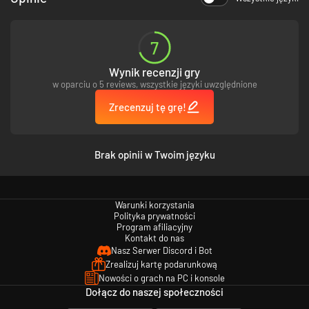
Emitowany we Francji ponad 40 lat temu kultowy serial animowany
Grendizer inspirował swoją bogatą w zwroty akcji historią aż kilka
pokoleń. Kilka milionów ludzi na całym świecie wciąż pamięta jego
7
przemiany i piorunujące pięści.
Wynik recenzji gry
w oparciu o 5 reviews, wszystkie języki uwzględnione
Zrecenzuj tę grę!
Brak opinii w Twoim języku
Warunki korzystania
Polityka prywatności
CECHY
Program afiliacyjny
Kontakt do nas
Nasz Serwer Discord i Bot
Zrealizuj kartę podarunkową
Po raz pierwszy zagraj jako Grendizer i Umon Daisuke w tej
Nowości o grach na PC i konsole
przygodowej grze akcji, której głównym bohaterem jest tytułowy
Dołącz do naszej społeczności
metalowy kolos.