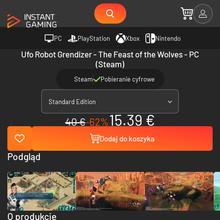
PC
PlayStation
Xbox
Nintendo
Ufo Robot Grendizer - The Feast of the Wolves - PC
(Steam)
Steam
Pobieranie cyfrowe
Standard Edition
15.39 €
40 €
-62%
Dodaj do koszyka
Podgląd
O produkcie