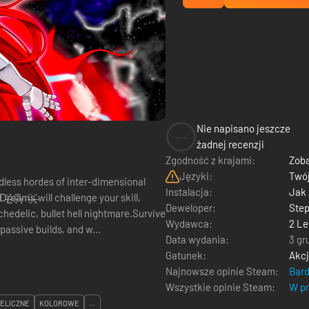
Nie napisano jeszcze
--
żadnej recenzji
Zgodność z krajami:
Zoba
Języki:
Twój
endless hordes of inter-dimensional
Instalacja:
Jak
D̵̢͑r̵̰̕e̶̘̓ã̴̧m̶͉̈s̶͓̄ will challenge your skill,
Deweloper:
Step
psychedelic, bullet hell nightmare.Survive
Wydawca:
2 Le
assive builds, and w...
Data wydania:
3 gr
Gatunek:
Akc
Najnowsze opinie Steam:
Bar
Wszystkie opinie Steam:
W pr
ELICZNE
KOLOROWE
...