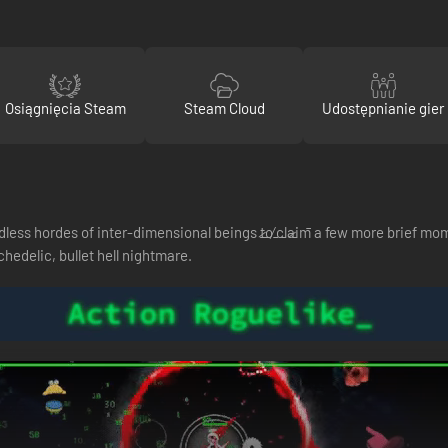
Osiągnięcia Steam
Steam Cloud
Udostępnianie gier
dless hordes of inter-dimensional beings t̷o̶ ̸c̵l̵a̷i̵m̵ a few more brief mo
sychedelic, bullet hell nightmare.