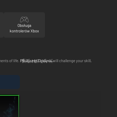
Obsługa
kontrolerów Xbox
ments of life.
P̸̯͛i̸̲͌c̶̖͝a̵̙̔ý̵̥u̷̱̒n̸͖̓ḛ̸̔ ̷̣̕D̵̢͑r̵̰̕e̶̘̓ã̴̧m̶͉̈s̶͓̄
will challenge your skill,