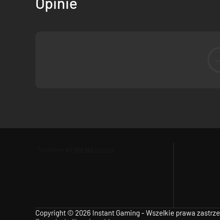
Opinie
Immerse yourself in a psychedelic atmosphere, filled with se
The story elements are largely option, but will provide dep
Inspirations
Taking inspiration from a varied collection of our favourit
and
Diablo
(power scaling and item visualization).
Copyright © 2026 Instant Gaming - Wszelkie prawa zastrz