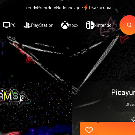
Okazje dnia
Trendy
Preordery
Nadchodzące
PC
PlayStation
Xbox
Nintendo
Picayu
Stea