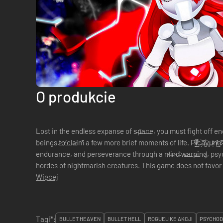
O produkcie
Lost in the endless expanse of s̴p̵a̶c̵e̵, you must fight off 
beings t̷o̶ ̸c̵l̵a̷i̵m̵ a few more brief moments of life. P̸̯͛i̸̲͌c̶̖͝a̵̙̔ý̵̥u̷̱̒n̸͖̓ḛ̸̔ ̷̣̕
endurance, and perseverance through a m̸i̴n̷d̴ ̵w̴a̶r̶p̷i̶n̵g̸, 
hordes of nightmarish creatures. This game does not favor p
Więcej
Tagi*:
BULLET HEAVEN
BULLET HELL
ROGUELIKE AKCJI
PSYCHOD