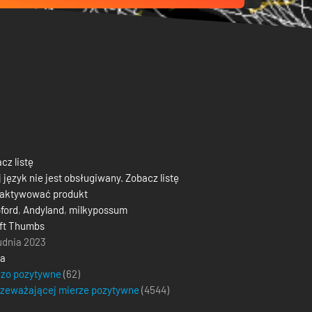
cz listę
 język nie jest obsługiwany. Zobacz listę
 aktywować produkt
ford
,
Andyland
,
milkypossum
ft Thumbs
udnia 2023
ja
dzo pozytywne
(62)
zeważającej mierze pozytywne
(
4544
)