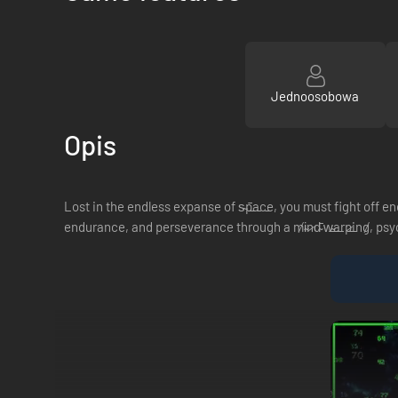
Jednoosobowa
Opis
Lost in the endless expanse of s̴p̵a̶c̵e̵, you must fight off en
endurance, and perseverance through a m̸i̴n̷d̴ ̵w̴a̶r̶p̷i̶n̵g̸, p