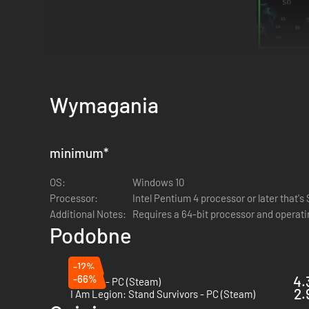
Survive hordes of nightmarish creatures. This game does no
resources and upgrades when and where you can. Modify you
Wymagania
minimum
*
OS:
Windows 10
Processor:
Intel Pentium 4 processor or later that'
Additional Notes:
Requires a 64-bit processor and operat
Podobne
-12%
-66%
4.
Brotato - PC (Steam)
2.
A gauntlet of Bullet Hell bosses will test both your defens
I Am Legion: Stand Survivors - PC (Steam)