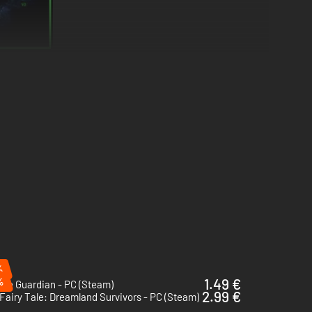
ving through enemies and incoming attacks, while collecting
%
%
1.49 €
me Guardian - PC (Steam)
2.99 €
 a pulse-pounding, glitchcore soundtrack from Milkypossum.
Fairy Tale: Dreamland Survivors - PC (Steam)