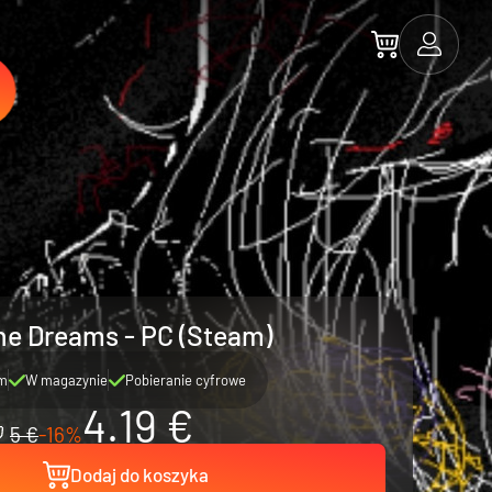
ne Dreams - PC (Steam)
m
W magazynie
Pobieranie cyfrowe
4.19 €
5 €
-16%
Dodaj do koszyka