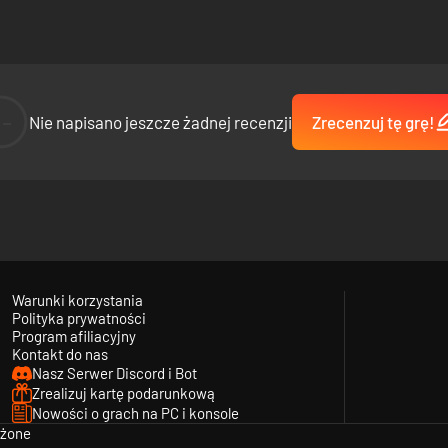
--
Nie napisano jeszcze żadnej recenzji
Zrecenzuj tę grę!
crets, that will keep you guessing at every turn. The more you think you
th and context for players who wish to explore every corner of Picayune
Warunki korzystania
Polityka prywatności
Program afiliacyjny
Kontakt do nas
Nasz Serwer Discord i Bot
e games:
Vampire Survivors
(roguelike horde survival),
Touhou
(true bulle
Zrealizuj kartę podarunkową
Nowości o grach na PC i konsole
eżone