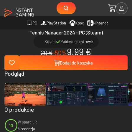
PC
PlayStation
Xbox
Nintendo
Tennis Manager 2024 - PC (Steam)
Steam
Pobieranie cyfrowe
9.99 €
20 €
-50%
Dodaj do koszyka
Podgląd
O produkcie
W oparciu o
10
4 recenzja