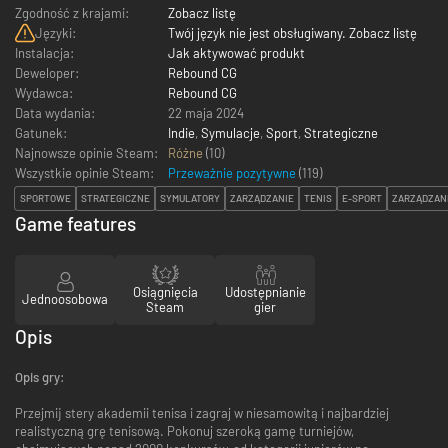
Zgodność z krajami:
Zobacz listę
Języki:
Twój język nie jest obsługiwany. Zobacz listę
Instalacja:
Jak aktywować produkt
Deweloper:
Rebound CG
Wydawca:
Rebound CG
Data wydania:
22 maja 2024
Gatunek:
Indie
,
Symulacje
,
Sport
,
Strategiczne
Najnowsze opinie Steam:
Różne
(10)
Wszystkie opinie Steam:
Przeważnie pozytywne
(
119
)
SPORTOWE
STRATEGICZNE
SYMULATORY
ZARZĄDZANIE
TENIS
E-SPORT
ZARZĄDZAN
Game features
Osiągnięcia
Udostępnianie
Jednoosobowa
Steam
gier
Opis
Opis gry:
Przejmij stery akademii tenisa i zagraj w niesamowitą i najbardziej
realistyczną grę tenisową. Pokonuj szeroką gamę turniejów,