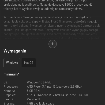
obejmujących ponad 2000 konkursów, od kategorii juniorów po
profesjonalną klasyfikację. Mając do dyspozycji 5000 graczy, znajdź
talenty, które wyniosą twoją akademię na sam szczyt sławy.
W grze Tennis Manager zarządzanie strategiczne jest niezbędne do
osiągnięcia sukcesu. Zapewnij stabilność finansową, ostrożnie negocjuj
kontrakty i dokonuj inwestycji strukturalnych, aby osiągnąć zarówno cele
krótko-, jak i długoterminowe. Pozytywnie zaskocz wymagający zarząd,
podejmując inteligentne decyzje i wyznaczaj standardy dzięki swojemu
unikalnemu stylowi szkoleń i zarządzania. Udowodnij Federacji, że jesteś
właściwym wyborem na stanowisko kapitana. Podejmij nowe obowiązki i
poprowadź drużynę narodową do największego zwycięstwa. Dzięki
Wymagania
najnowocześniejszemu silnikowi 3D możesz zanurzyć się w sercu akcji i
trenować swojego zawodnika w czasie rzeczywistym podczas meczów.
Windows
MacOS
Nowe funkcjonalności TM24:
Przeprojektowany system treningowy i nowa forma
minimum
*
OS:
Windows 10 64-bit
Processor:
AMD Ryzen 3 / Intel i3 (dual-core 2.5 GHz)
Memory:
8 GB RAM
Graphics:
4Go, ATI Radeon R9 / NVIDIA GeForce GTX 960
DirectX:
Version 11
Storage:
4 GB available space