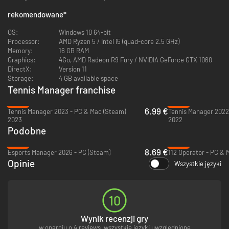
rekomendowane
*
OS:
Windows 10 64-bit
Processor:
AMD Ryzen 5 / Intel i5 (quad-core 2.5 GHz)
Memory:
16 GB RAM
Graphics:
4Go, AMD Radeon R9 Fury / NVIDIA GeForce GTX 1060
DirectX:
Version 11
Zarządzaj postępami swoich zawodników z niespotykaną dotąd precyzją,
Storage:
4 GB available space
biorąc pod uwagę każdy aspekt współczesnego tenisa. Takie podejście
pozwala zagłębić się w złożonych zagadnieniach rozwijania umiejętności
Tennis Manager franchise
zawodników, a ty masz pewność, że każdy element – od kondycji fizycznej
-30%
-34%
i umiejętności technicznych po odporność psychiczną i inteligencję
6.99 €
Tennis Manager 2023 - PC & Mac (Steam)
Tennis Manager 2022
taktyczną – jest skrupulatnie dopracowany. Zarządzaj sesjami
2023
2022
treningowymi, aby zwiększyć globalne umiejętności lub poprawić formę
Podobne
zawodnika. Nadaj priorytet programom treningowym zgodnie z różnymi
okresami sezonu i głównymi celami.
-54%
-89%
8.69 €
Esports Manager 2026 - PC (Steam)
112 Operator - PC & 
Atrybuty nowych zawodników
Opinie
Wszystkie języki
Stwórz idealnego zawodnika, wykorzystując innowacyjne atrybuty
dostępne w TM24, które pozwolą dostosować każdy aspekt gry do
indywidualnych potrzeb twojego strategicznego podejścia. Ta funkcja
10
zapewnia głębię personalizacji, umożliwiając wykreowanie zawodnika,
który nie tylko będzie odzwierciedlał twój styl gry, ale także wyróżniał się
w najbardziej istotnych dla ciebie obszarach.
Wynik recenzji gry
w oparciu o 4 reviews, wszystkie języki uwzględnione