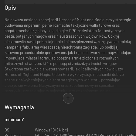
Opis
Najnowsza odsłona znanej serii Heroes of Might and Magic łączy strategię
budowania imperium, pełne rozmachu taktyczne walki turowe oraz
bogatą mechanikę klasyczną dla gier RPG ze światem fantastycznych
bestii, potężnych magów oraz nieustraszonych wojowników. Odkryj
niesamowity świat pełen tajemnic i niebezpieczeństw, rozgrywając epicką
kampanię fabularną wieszczącą nieuchronną zagładę, lub podbijaj
zarówno proceduralnie generowane, jak i ręcznie tworzone mapy, budując
imponujące miasta i formując potężne armie złożone z rozmaitych
mitycznych stworzeń, które pomogą ci zmiażdżyć twoich wrogów.
Stworzona zarówno dla weteranów serii, jak i całkowitych nowicjuszy,
Heroes of Might and Magic: Olden Era wykorzystuje mechaniki dobrze
znane z najwybitniejszych gier strategicznych w historii, pozwalając
cieszyć się wieloma klasycznymi oraz zupełnie nowymi sposobami
rozgrywki, czy to grając w pojedynkę, czy ze znajomymi online.
Wymagania
minimum
*
OS:
Windows 10 (64-bit)
Processor:
Intel Core i3-10300 (quad-core) / AMD Ryzen 3 3100 (quad-c