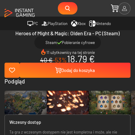
PC
PlayStation
Xbox
Nintendo
Heroes of Might & Magic: Olden Era - PC (Steam)
Steam
Pobieranie cyfrowe
11 użytkownicy na tej stronie
18.79 €
40 €
-53%
Dodaj do koszyka
Podgląd
Wczesny dostęp
Ta gra z wczesnym dostępem nie jest kompletna i może, ale nie