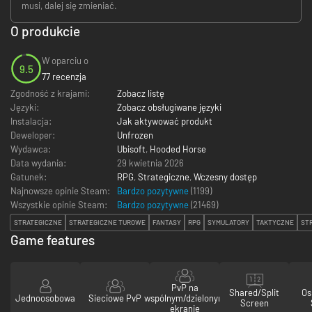
musi, dalej się zmieniać.
O produkcie
W oparciu o
9.5
77 recenzja
Zgodność z krajami:
Zobacz listę
Języki:
Zobacz obsługiwane języki
Instalacja:
Jak aktywować produkt
Deweloper:
Unfrozen
Wydawca:
Ubisoft
,
Hooded Horse
Data wydania:
29 kwietnia 2026
Gatunek:
RPG
,
Strategiczne
,
Wczesny dostęp
Najnowsze opinie Steam:
Bardzo pozytywne
(1199)
Wszystkie opinie Steam:
Bardzo pozytywne
(
21469
)
STRATEGICZNE
STRATEGICZNE TUROWE
FANTASY
RPG
SYMULATORY
TAKTYCZNE
ST
Game features
PvP na
Shared/Split
Os
Jednoosobowa
Sieciowe PvP
wspólnym/dzielonym
Screen
ekranie