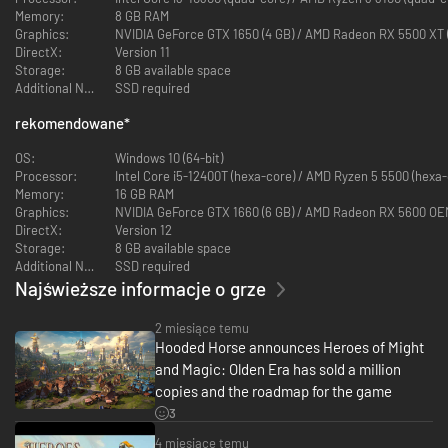
Memory:
8 GB RAM
Graphics:
NVIDIA GeForce GTX 1650 (4 GB) / AMD Radeon RX 5500 XT (4
DirectX:
Version 11
Storage:
8 GB available space
Additional Notes:
SSD required
rekomendowane
*
OS:
Windows 10 (64-bit)
Wybieraj sojuszników spomiędzy sześciu potężnych frakcji, by zapewnić
Processor:
Intel Core i5-12400T (hexa-core) / AMD Ryzen 5 5500 (hexa-
sobie zwycięstwo w świecie, w którym dzielni bohaterowie dowodzą
Memory:
16 GB RAM
armiami składającymi się z mocarnych wojowników oraz magicznych
Graphics:
NVIDIA GeForce GTX 1660 (6 GB) / AMD Radeon RX 5600 OEM (
stworzeń. Od rycerzy służących Świątyni i władających mocami żywiołów
DirectX:
Version 12
istot zamieszkujących Knieję po ziejące ogniem smoki charakterystyczne
Storage:
8 GB available space
dla Lochu oraz ożywione trupy na usługach Nekropolii, każda frakcja
Additional Notes:
SSD required
wprowadza na pole bitwy swoje własne, wyjątkowe jednostki oraz
bohaterów.
Najświeższe informacje o grze
Każda frakcja w grze Olden Era posiada wiele różnych, wyjątkowych
2 miesiące temu
jednostek, które możesz dopasować do swojego stylu gry oraz
Hooded Horse announces Heroes of Might
preferencji strategicznych. Czy zechcesz ustawić na czele swojej
and Magic: Olden Era has sold a million
armii śmiertelnie niebezpieczne, lecz kruche wampiry i lisze,
copies and the roadmap for the game
mogące uszczuplać siły wrogów wraz z każdym atakiem oraz
wysysać ich siły życiowe, by ożywiać poległych towarzyszy broni? A
3
może wolisz solidniejszych wojowników, takich jak szlachetne gryfy
4 miesiące temu