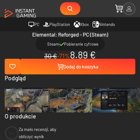
PC
PlayStation
Xbox
Nintendo
Elemental: Reforged - PC (Steam)
Steam
Pobieranie cyfrowe
8.89 €
30 €
-71%
Dodaj do koszyka
Podgląd
O produkcie
Za mało recenzji, aby
--
obliczyć wynik