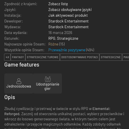
Zgodność z krajami:
Zobacz listę
Języki:
Zobacz obsługiwane języki
Instalacja:
Jak aktywować produkt
Deweloper:
Stardock Entertainment
Wydawca:
Stardock Entertainment
Data wydania:
16 marca 2026
Gatunek:
RPG
,
Strategiczne
Najnowsze opinie Steam:
Różne
(15)
Wszystkie opinie Steam:
Przeważnie pozytywne
(
494
)
4X
FANTASY
STRATEGICZNE TUROWE
DOSTOSOWYWANIE POSTACI
STRATEGICZNE
MAG
Game features
Udostępnianie
Jednoosobowa
gier
Opis
Zbuduj cywilizację i przetrwaj w świecie w stylu RPG w
Elemental:
Reforged.
Zacznij od stworzenia unikalnej postaci, wybierz przeciwników i
wkrocz do losowo generowanego świata, w którym twoim celem jest
odnalezienie i przejęcie magicznych odłamków. Każdy zdobyty odłamek