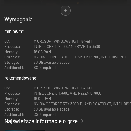
Wymagania
minimum
*
OS:
MICROSOFT WINDOWS 10/11, 64-BIT
Processor:
INTEL CORE i5 9500, AMD RYZEN 5 3500
PORYWAJĄCA SZPIEGOWSKA PRZYGODA
Memory:
16 GB RAM
Wyrusz na misję do zapierających dech w piersi miejsc, zasiądź za
Graphics:
NVIDIA GFORCE GTX 1660, AMD RX 5700, INTEL DISCRETE
kierownicą kultowych pojazdów i daj się porwać widowiskowej przygodzie,
Storage:
80 GB available space
podążając tropem zbuntowanego agenta, który zawsze zdaje się być o
Additional Notes:
SSD required
krok przed Tobą.
rekomendowane
*
OS:
MICROSOFT WINDOWS 10/11, 64-BIT
Processor:
INTEL CORE i5 13500, AMD RYZEN 5 7600
Memory:
16 GB RAM
Graphics:
NVIDIA GEFORCE RTX 3060 TI, AMD RX 6700 XT, INTEL D
Storage:
80 GB available space
Additional Notes:
SSD required
Najświeższe informacje o grze