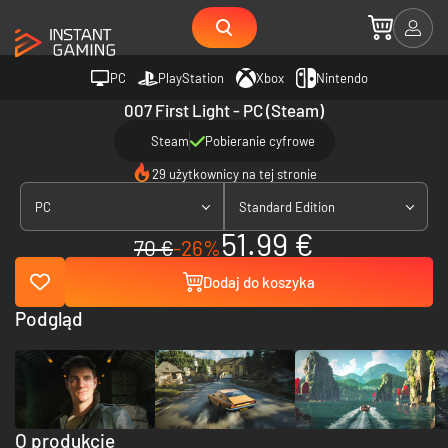
PC
PlayStation
Xbox
Nintendo
007 First Light - PC (Steam)
Steam
Pobieranie cyfrowe
29 użytkownicy na tej stronie
PC
Standard Edition
51.99 €
70 €
-26%
Dodaj do koszyka
Podgląd
O produkcie