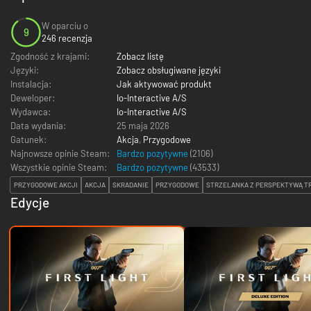
W oparciu o
9
246 recenzja
Zgodność z krajami:
Zobacz listę
Języki:
Zobacz obsługiwane języki
Instalacja:
Jak aktywować produkt
Deweloper:
Io-Interactive A/S
Wydawca:
Io-Interactive A/S
Data wydania:
25 maja 2026
Gatunek:
Akcja
,
Przygodowe
Najnowsze opinie Steam:
Bardzo pozytywne
(2106)
Wszystkie opinie Steam:
Bardzo pozytywne
(
43533
)
PRZYGODOWE AKCJI
AKCJA
SKRADANIE
PRZYGODOWE
STRZELANKA Z PERSPEKTYWĄ TR
Edycje