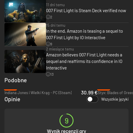
SZPIEGUJ TAK, JAK CHCESZ
11 dni temu
Skradaj się lub narób hałasu. Walcz na pięści lub sięgaj po broń. Korzystaj
007 First Light is Steam Deck verified now
z gadżetów lub wrodzonego sprytu. Wybór strategii należy do Ciebie.
2
15 dni temu
In the end, Amazon is teasing a sequel to
007 First Light by IO Interactive
9
2 miesiące temu
Amazon believes 007 First Light needs a
sequel and reaffirms its confidence in IO
Interactive
13
WITAMY W MI6
Podobne
Poddaj swoje umiejętności próbie, podchodząc do ulubionych misji z
-56%
-45%
dodatkowymi modyfikatorami. Zabawie w szpiega nie ma końca!
30.99 €
Indiana Jones i Wielki Krąg - PC (Steam)
Styx: Blades of Gree
Opinie
Wszystkie języki
9
Wynik recenzji gry