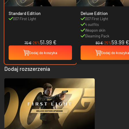
Standard Edition
Deluxe Edition
007 First Light
007 First Light
4 outfits
Weapon skin
Gleaming Pack
51.99 €
59.99 €
70 €
-26%
80 €
-25%
Dodaj do koszyka
Dodaj do koszyk
Dodaj rozszerzenia