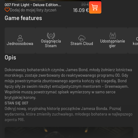
20 €
007 First Light - Deluxe Edition
16.09 €
Upgrade - PC (Steam)
Dodaj do mojej listy życzeń
Game features
Osiągnięcia
Udostępnianie
Jednoosobowa
Steam Cloud
ko
Steam
gier
Opis
Dokonawszy bohaterskich czynów, James Bond, młody żołnierz lotnictwa
morskiego, zostaje zwerbowany do reaktywowanego programu 00. Gdy
misja powstrzymania zbuntowanego agenta kończy się tragedią, Bond
łączy siły ze swoim niezbyt entuzjastycznym mentorem – Greenwayem.
Wspólnie muszą powstrzymać spisek wymierzony w samo serce
brytyjskiej korony.
STAŃ SIĘ 007
Odkryj nową, oryginalną historię początków Jamesa Bonda. Poznaj
wydarzenia, które zmieniły zuchwałego, młodego bohatera w najlepszego
agenta MI6.