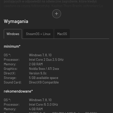
postających w odpowiedzi na odwieczne zagrożenie, które kiedyś
uważano za czystą folklorystykę. Kapitan Thorn Brenin, ochroniarz Lo
Pheng, skryba Hopper Rouley i wielu innych, jeszcze nie wiedzą, że
żniwiarze powrócili i mają zamiar zatopić świat we krwi, by obudzić
śpiących bogów.
Wymagania
Windows
SteamOS + Linux
MacOS
minimum
*
OS *:
Windows 7, 8, 10
Processor:
Intel Core 2 Duo 2.5 GHz
Memory:
2 GB RAM
Graphics:
Nvidia 9xxx / ATI 2xxx
DirectX:
Version 9.0c
Storage:
5 GB available space
Sound Card:
DirectX9 Compatible
rekomendowane
*
OS *:
Windows 7, 8, 10
Processor:
Intel Core i5 3.0 GHz
Fabuła Ash of Gods stale się rozwija wskutek wyborów gracza, czasem
Memory:
4 GB RAM
prowadząc nawet do śmierci. Jednak śmierć postaci nie oznacza końca