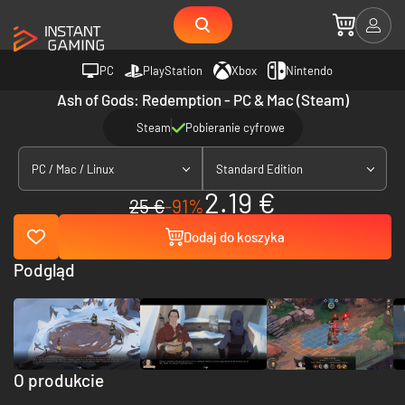
PC
PlayStation
Xbox
Nintendo
Ash of Gods: Redemption - PC & Mac (Steam)
Steam
Pobieranie cyfrowe
PC / Mac / Linux
Standard Edition
2.19 €
25 €
-91%
Dodaj do koszyka
Podgląd
O produkcie