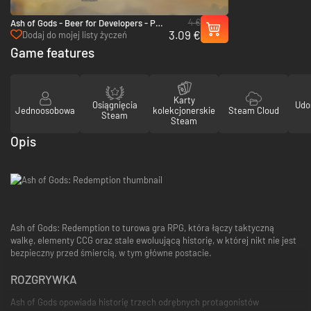
4 €
Ash of Gods - Beer for Developers - PC
3.09 €
& Mac (Steam)
Dodaj do mojej listy życzeń
Game features
Karty
Osiągnięcia
Udo
Jednoosobowa
kolekcjonerskie
Steam Cloud
Steam
Steam
Opis
Ash of Gods: Redemption to turowa gra RPG, która łączy taktyczną
walkę, elementy CCG oraz stale ewoluującą historię, w której nikt nie jest
bezpieczny przed śmiercią, w tym główne postacie.
ROZGRYWKA
Ash of Gods opowiada historię trzech odrębnych protagonistów