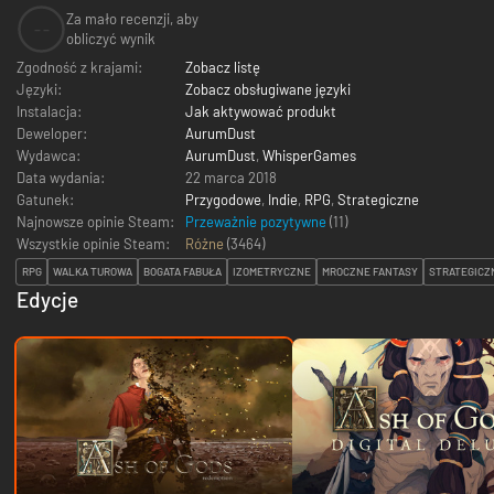
Za mało recenzji, aby
--
obliczyć wynik
Zgodność z krajami:
Zobacz listę
Języki:
Zobacz obsługiwane języki
Instalacja:
Jak aktywować produkt
Deweloper:
AurumDust
Wydawca:
AurumDust
,
WhisperGames
Data wydania:
22 marca 2018
Gatunek:
Przygodowe
,
Indie
,
RPG
,
Strategiczne
Najnowsze opinie Steam:
Przeważnie pozytywne
(11)
Wszystkie opinie Steam:
Różne
(
3464
)
RPG
WALKA TUROWA
BOGATA FABUŁA
IZOMETRYCZNE
MROCZNE FANTASY
STRATEGICZ
Edycje