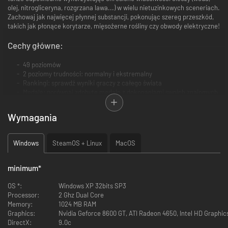
olej, nitrogliceryna, rozgrzana lawa...) w wielu nietuzinkowych sceneriach.
Zachowaj jak najwięcej płynnej substancji, pokonując szereg przeszkód,
takich jak płonące korytarze, mięsożerne rośliny czy obwody elektryczne!
Cechy główne:
49 poziomów
2 poziomy trudności: normalny i ekstremalny
Rankingi: sprawdź wyniki graczy z całego świata
Medale: porównaj zdobyte medale z dokonaniami swoich znajomych
Tryb laboratorium z dziesiątkami obiektów, teł i płynów!
Obsługa kontrolerów przez Bluetooth lub USB.
Wymagania
Windows
SteamOS + Linux
MacOS
minimum
*
OS *:
Windows XP 32bits SP3
Processor:
2 Ghz Dual Core
Memory:
1024 MB RAM
Graphics:
DirectX:
9.0c