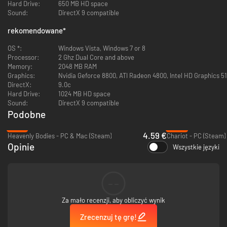
Hard Drive:
650 MB HD space
Sound:
DirectX 9 compatible
rekomendowane
*
OS *:
Windows Vista, Windows 7 or 8
Processor:
2 Ghz Dual Core and above
Memory:
2048 MB RAM
Graphics:
Nvidia Geforce 8800, ATI Radeon 4800, Intel HD Graphics 5
DirectX:
9.0c
Hard Drive:
1024 MB HD space
Sound:
DirectX 9 compatible
Podobne
-76%
-88%
4.59 €
Heavenly Bodies - PC & Mac (Steam)
Chariot - PC (Steam)
Opinie
Wszystkie języki
--
Za mało recenzji, aby obliczyć wynik
Zrecenzuj tę grę!