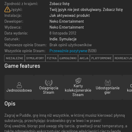
Zgodność z krajami:
Zobacz listę
Języki:
Twój język nie jest obsługiwany. Zobacz listę
Instalacja:
Jak aktywować produkt
Deweloper:
Neko Entertainment
Wydawca:
Neko Entertainment
Data wydania:
8 listopada 2012
Gatunek:
Indie
,
Symulacje
Najnowsze opinie Steam:
Brak opinii użytkowników
Wszystkie opinie Steam:
Przeważnie pozytywne
(
509
)
NIEZALEŻNE
SYMULATORY
FIZYKA
ŁAMIGŁÓWKI
AKCJA
PLATFORMOWE
REKREACYJ
Game features
Karty
Osiągnięcia
Udostępnianie
Jednoosobowa
kolekcjonerskie
ko
Steam
gier
Steam
Opis
Zagraj w Puddle, grę inną niż wszystkie, w której musisz kierować płynną
substancją, przechylając środowisko gry w lewo i w prawo!
Graj uważnie, biorąc pod uwagę siłę tarcia, grawitacji oraz temperaturę, a
także odpowiednio wykorzystując określone właściwości cieczy (woda,