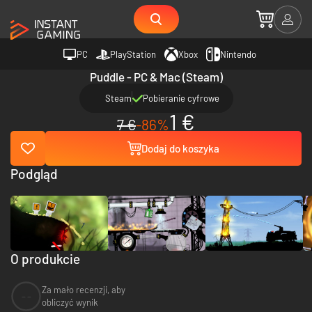
PC
PlayStation
Xbox
Nintendo
Puddle - PC & Mac (Steam)
Steam
Pobieranie cyfrowe
1 €
7 €
-86%
Dodaj do koszyka
Podgląd
O produkcie
Za mało recenzji, aby
--
obliczyć wynik