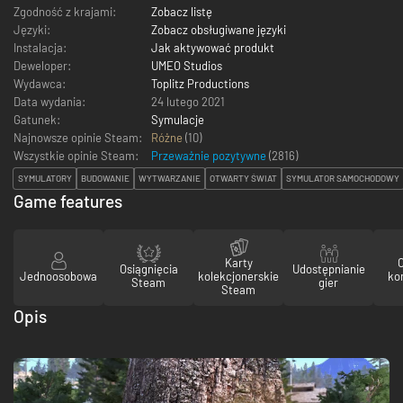
Zgodność z krajami:
Zobacz listę
Języki:
Zobacz obsługiwane języki
Instalacja:
Jak aktywować produkt
Deweloper:
UMEO Studios
Wydawca:
Toplitz Productions
Data wydania:
24 lutego 2021
Gatunek:
Symulacje
Najnowsze opinie Steam:
Różne
(10)
Wszystkie opinie Steam:
Przeważnie pozytywne
(
2816
)
SYMULATORY
BUDOWANIE
WYTWARZANIE
OTWARTY ŚWIAT
SYMULATOR SAMOCHODOWY
Game features
Karty
Osiągnięcia
Udostępnianie
Jednoosobowa
kolekcjonerskie
ko
Steam
gier
Steam
Opis