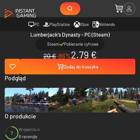
PC
PlayStation
Xbox
Nintendo
Lumberjack's Dynasty - PC (Steam)
Steam
Pobieranie cyfrowe
2.79 €
20 €
-86%
Dodaj do koszyka
Podgląd
O produkcie
W oparciu o
7
8 recenzja