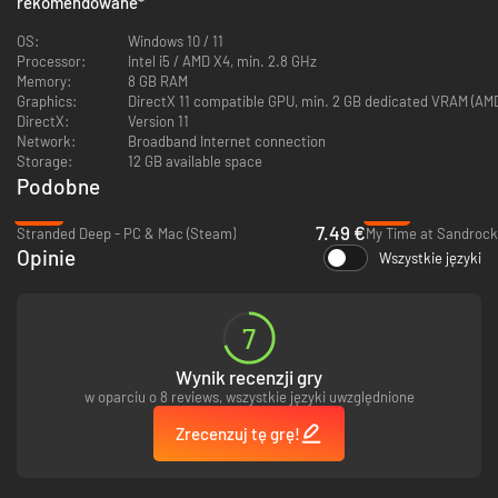
rekomendowane
*
nawiązywanie relacji z sąsiadami, poszukiwanie miłości swojego życia i
założenie rodziny.
OS:
Windows 10 / 11
Processor:
Intel i5 / AMD X4, min. 2.8 GHz
Niezależnie od dokonywanych wyborów gracza czeka mnóstwo dobrej
Memory:
8 GB RAM
zabawy (oraz ciężkiej pracy). Podejmuj życiowe decyzje, rozwijaj
Graphics:
DirectX 11 compatible GPU, min. 2 GB dedicated VRAM (AMD
działalność i skutecznie połącz jedno z drugim, aby odnieść sukces w
DirectX:
Version 11
Lumberjack’s Dynasty.
Network:
Broadband Internet connection
Storage:
12 GB available space
Charakterystyka
Podobne
-53%
-79%
Unikalne połączenie pracy związanej z wyrębem drzew, gospodarki
7.49 €
Stranded Deep - PC & Mac (Steam)
My Time at Sandrock
leśnej oraz codziennego życia z perspektywy pierwszej osoby
Opinie
Wszystkie języki
Wątek fabularny
Rozległy otwarty świat
Mnóstwo interaktywnych postaci
Elastyczna rozgrywka z olbrzymią liczbą zadań do wykonania
7
System umiejętności – ucząc się i doskonaląc umiejętności,
nabierasz większej wprawy i działasz skuteczniej
Wynik recenzji gry
Mechanizm ekonomiczny obejmujący rozmaite produkty i
w oparciu o 8 reviews, wszystkie języki uwzględnione
zróżnicowane ceny
Korzystaj z ciężkich maszyn i pojazdów
Zrecenzuj tę grę!
Wytwarzaj i sprzedawaj kłody, deski, korę oraz inne produkty
drzewne
Napraw, przebuduj i powiększ swój dom oraz inne budynki