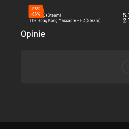
-86%
-86%
5.
Sifu - PC (Steam)
2.
The Hong Kong Massacre - PC (Steam)
Opinie