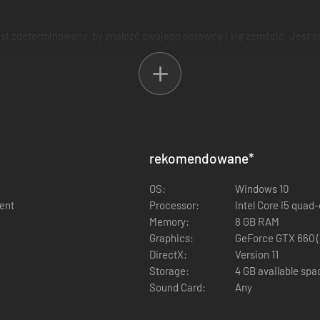
st zdeterminowany, by znaleźć swojego oprawcę i się zemścić. Jest s
rywającej się na Dziwnym Zachodzie, bronią jest cały świat. Wykonuj 
ub giń. Doprowadź Pana Wilka do rozwiązania tajemnicy. Dlaczego go z
 walki i poruszania się po terenie.
zdobyć sławę, zajmując wysokie miejsca w światowej tabeli liderów.
rekomendowane
*
: od mroźnych lasów po wysokie górskie szczyty.
aj szalonych bohaterów.
OS:
Windows 10
lent
Processor:
Intel Core i5 quad
Memory:
8 GB RAM
Graphics:
GeForce GTX 660 (
DirectX:
Version 11
Storage:
4 GB available spa
Sound Card:
Any