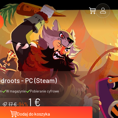
droots - PC (Steam)
m
W magazynie
Pobieranie cyfrowe
1 €
17 €
-94%
Dodaj do koszyka