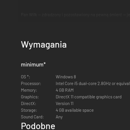
Pan Wilk — zdradzony i pozostawiony na pewną śmierć — je
Na szczęście w Bloodroots, pełnej emocji grze akcji rozg
pomocą siekier, drabin, a nawet... marchwi. Improwizuj l
Wymagania
Świat pełen prowizorycznej broni, która zmienia sposób
Improwizuj, aby skutecznie atakować przeciwników i 
minimum
*
Przedzieraj się przez mnóstwo oryginalnych poziomów
Wciągnij się w zwariowaną opowieść o zemście i pozn
OS *:
Windows 8
Processor:
Intel Core i5 dual-core 2.8GHz or equiva
Memory:
4 GB RAM
Graphics:
DirectX 11 compatible graphics card
DirectX:
Version 11
Storage:
4 GB available space
Sound Card:
Any
Podobne