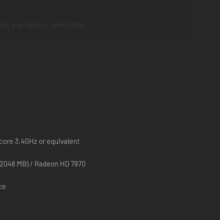
am, a wrogów — całe hordy.
spektakularne, niezwykle brutalne kombinacje ataków za
dradzono?
-core 3.4GHz or equivalent
2048 MB) / Radeon HD 7970
ce