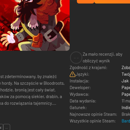
Za mało recenzji, aby
--
obliczyć wynik
Zgodność z krajami:
Zoba
Języki:
Twój
est zdeterminowany, by znaleźć
Instalacja:
Jak
Bloodroots,
Deweloper:
Pape
odzie, bronią jest cały świat.
Wydawca:
Pape
ków za pomocą siekier, drabin, a
Data wydania:
11 m
ka do rozwiązania tajemnicy.
Gatunek:
Indi
Najnowsze opinie Steam:
Brak
Wszystkie opinie Steam:
Bar
N
...