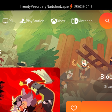
Okazje dnia
Trendy
Preordery
Nadchodzące
PC
PlayStation
Xbox
Nintendo
Bloo
Stea