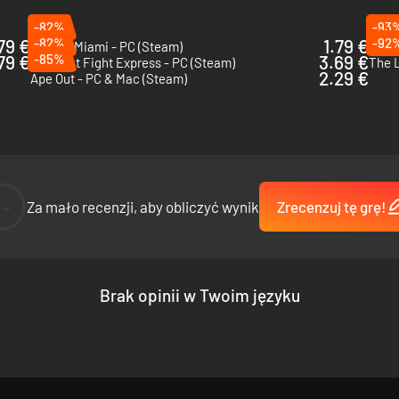
-82%
-93
79 €
-82%
1.79 €
-92
Hotline Miami - PC (Steam)
79 €
-85%
3.69 €
Midnight Fight Express - PC (Steam)
The L
2.29 €
Ape Out - PC & Mac (Steam)
--
Za mało recenzji, aby obliczyć wynik
Zrecenzuj tę grę!
Brak opinii w Twoim języku