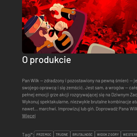
O produkcie
Pan Wilk — zdradzony i pozostawiony na pewną śmierć — j
swojego oprawcę i się zemścić. Jest sam, a wrogów — całe hordy. Na szczęście w 
pełnej emocji grze akcji rozgrywającej się na Dziwnym Zach
Wykonuj spektakularne, niezwykle brutalne kombinacje ata
nawet... marchwi. Improwizuj lub giń. Doprowadź Pana Wil
Dlaczego go zdradzono?...
Więcej
Tagi*:
PRZEMOC
TRUDNE
BRUTALNOŚĆ
WIDOK Z GÓRY
WESTER