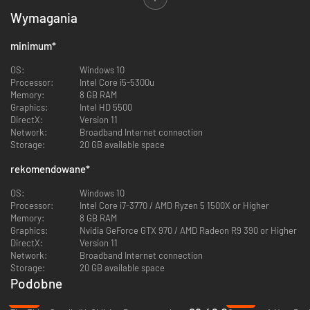
się na okrutnym rybaku, który cię okaleczył, musisz zamienić się w
Wymagania
potężnego drapieżnika z legend. Jedz. Odkrywaj. Rośnij w siłę.
Wyjątkowa historia
minimum
*
OS:
Windows 10
Processor:
Intel Core i5-5300u
Memory:
8 GB RAM
Rozegraj pełną kampanię fabularną z narracją Chrisa Parnella (Rick and
Graphics:
Intel HD 5500
Morty, Saturday Night Live, 30 Rock) i zaprezentowaną jako reality show.
DirectX:
Version 11
Network:
Broadband Internet connection
Różnorodna, fascynująca walka
Storage:
20 GB available space
rekomendowane
*
OS:
Windows 10
Processor:
Intel Core i7-3770 / AMD Ryzen 5 1500X or Higher
Walcz z przyrodą, w tym z innymi drapieżnikami szczytowymi, lub z
Memory:
8 GB RAM
różnymi rodzajami ludzkich łowców – od pijaków miejskich aż po straż
Graphics:
Nvidia GeForce GTX 970 / AMD Radeon R9 390 or Higher
wybrzeża.
DirectX:
Version 11
Network:
Broadband Internet connection
Rozwiń się w legendę
Storage:
20 GB available space
Podobne
-48%
-81%