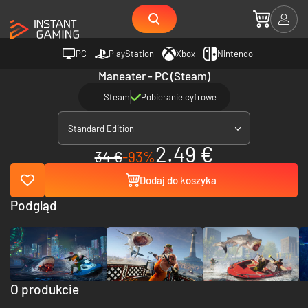
PC
PlayStation
Xbox
Nintendo
Maneater - PC (Steam)
Steam
Pobieranie cyfrowe
Standard Edition
2.49 €
34 €
-93%
Dodaj do koszyka
Podgląd
O produkcie