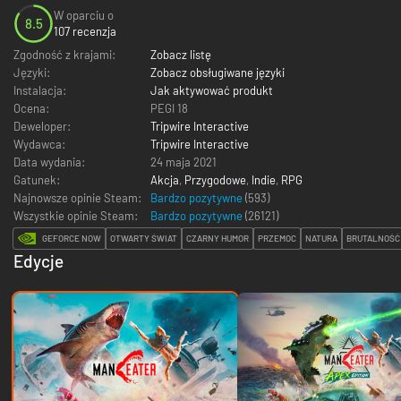
W oparciu o
8.5
107 recenzja
Zgodność z krajami:
Zobacz listę
Języki:
Zobacz obsługiwane języki
Instalacja:
Jak aktywować produkt
Ocena:
PEGI 18
Deweloper:
Tripwire Interactive
Wydawca:
Tripwire Interactive
Data wydania:
24 maja 2021
Gatunek:
Akcja
,
Przygodowe
,
Indie
,
RPG
Najnowsze opinie Steam:
Bardzo pozytywne
(593)
Wszystkie opinie Steam:
Bardzo pozytywne
(
26121
)
GEFORCE NOW
OTWARTY ŚWIAT
CZARNY HUMOR
PRZEMOC
NATURA
BRUTALNOŚĆ
Edycje