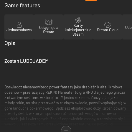
Game features
Karty
Osiągnięcia
Udo
Jednoosobowa
kolekcjonerskie
Steam Cloud
Steam
Steam
Opis
Zostań LUDOJADEM
Doświadcz niesamowitego power fantasy jako drapieżnik alfa i królowa
oceanów – przerażający REKIN! Maneater to gra RPG dla jednego gracza
z otwartym światem, w której to TY jesteś rekinem. Zaczynając jako
młody rekin, musisz przetrwać w trudnym świecie, powoli wspinając się w
górę łańcucha pokarmowego. Będziesz eksplorować duży i zróżnicowany
otwarty świat, w którym spotkasz różnorodnych wrogów – zarówno
ludzkich, jak i zwierzęcych. Znajdź odpowiednie zasoby, a rozwiniesz się i
wyewoluujesz poza ramy przewidziane przez naturę, co pozwoli ci
dostosować rekina do swojego stylu gry. To dobrze, ponieważ aby zemścić