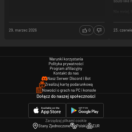
souls-like 
Nie mniej,
rekinem ;)
Strefa 
Sterowa
29. marzec 2026
0
23. czerwi
Sposób 
za krótk
Warunki korzystania
Polityka prywatności
Program afiliacyjny
Kontakt do nas
Nasz Serwer Discord i Bot
Zrealizuj kartę podarunkową
Nowości o grach na PC i konsole
Dołącz do naszej społeczności
Zarządzaj plikami cookie
Stany Zjednoczone
Polski
EUR