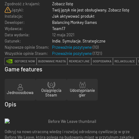
Zgodność z krajami:
Zobacz listę
Języki:
Twój język nie jest obsługiwany. Zobacz listę
Instalacja:
Jak aktywować produkt
Deweloper:
Balancing Monkey Games
Wydawca:
Team17
Data wydania:
12 maja 2021
Gatunek:
Indie
,
Symulacje
,
Strategiczne
Najnowsze opinie Steam:
Przeważnie pozytywne
(10)
Wszystkie opinie Steam:
Przeważnie pozytywne
(
1721
)
GEFORCE NOW
BUDOWANIE MIASTA
REKREACYJNE
GOSPODARKA
RELAKSUJĄCE
Game features
Osiągnięcia
Udostępnianie
Jednoosobowa
Steam
gier
Opis
Odkryj na nowo utraconą wiedzę i rozwijaj odrodzoną cywilizację w grze
Before We Leave, która polega na budowaniu miast w przytulnym zakątku