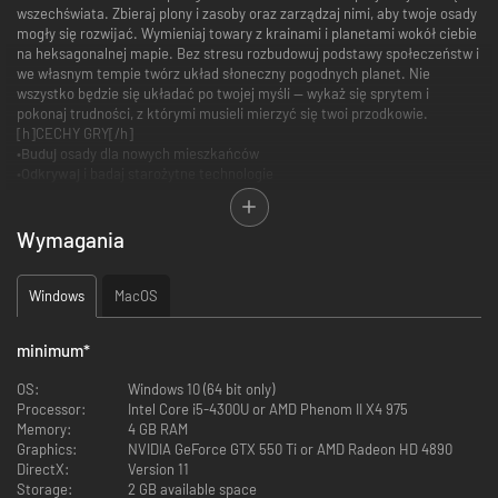
wszechświata. Zbieraj plony i zasoby oraz zarządzaj nimi, aby twoje osady
mogły się rozwijać. Wymieniaj towary z krainami i planetami wokół ciebie
na heksagonalnej mapie. Bez stresu rozbudowuj podstawy społeczeństw i
we własnym tempie twórz układ słoneczny pogodnych planet. Nie
wszystko będzie się układać po twojej myśli — wykaż się sprytem i
pokonaj trudności, z którymi musieli mierzyć się twoi przodkowie.
[h]CECHY GRY[/h]
•
Buduj
osady dla nowych mieszkańców
•
Odkrywaj
i badaj starożytne technologie
•
Zarządzaj
zasobami, kontroluj zanieczyszczenie i dbaj o zadowolenie, aby
uniknąć błędów, które popełnili twoi przodkowie
•
Handluj
z osadami na morzu i w kosmosie
Wymagania
•
Poznawaj
sześć wyjątkowych biomów na wyspach o różnych
wielkościach i kształtach
•
Chroń
mieszkańców przed prastarymi istotami strzegącymi galaktyki
Windows
MacOS
[h]FABUŁA[/h]
Twoi mieszkańcy od pokoleń mieszkali pod ziemią. Nie poznali
minimum
*
pieszczotliwego dotyku słońca na skórze, chrzęstu ziemi między palcami
u nóg ani łaskotania much spacerujących po nosie. Teraz pełni zachwytu
OS:
Windows 10 (64 bit only)
wychodzą na powierzchnię, ale nie umieją niczego uprawiać — oprócz
Processor:
Intel Core i5-4300U or AMD Phenom II X4 975
ziemniaków. Zacznij odbudowywać ich dawną cywilizację, zaczynając od
Memory:
4 GB RAM
zapewnienia im schronienia, a potem zajmij się odkrywaniem
Graphics:
NVIDIA GeForce GTX 550 Ti or AMD Radeon HD 4890
starożytnych technologii i ekspansją odrodzonego społeczeństwa na inne
DirectX:
Version 11
kontynenty i planety.
Storage:
2 GB available space