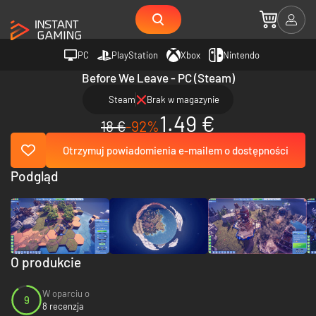
PC
PlayStation
Xbox
Nintendo
Before We Leave - PC (Steam)
Steam
Brak w magazynie
1.49 €
18 €
-92%
Otrzymuj powiadomienia e-mailem o dostępności
Podgląd
O produkcie
W oparciu o
9
8 recenzja