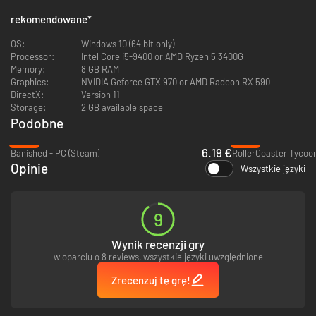
rekomendowane
*
Pamiętaj jednak, że wszechświat nie jest bezpiecznym miejscem.
Starożytni, prastarzy strażnicy domagają się uwagi i zagrażają nowo
OS:
Windows 10 (64 bit only)
powstałym osadom — twoim zadaniem jest unikanie istot, które hamują
Processor:
Intel Core i5-9400 or AMD Ryzen 5 3400G
postęp i zakłócają dopiero co odzyskany spokój.
Memory:
8 GB RAM
Graphics:
NVIDIA Geforce GTX 970 or AMD Radeon RX 590
DirectX:
Version 11
Storage:
2 GB available space
Nie ma tu broni ani walk z sąsiadami o surowce — tylko ty i cały układ
Podobne
słoneczny pełen wspaniałych możliwości.
-67%
-75%
6.19 €
Banished - PC (Steam)
RollerCoaster Tycoon
Opinie
Wszystkie języki
9
Wynik recenzji gry
w oparciu o 8 reviews, wszystkie języki uwzględnione
Zrecenzuj tę grę!