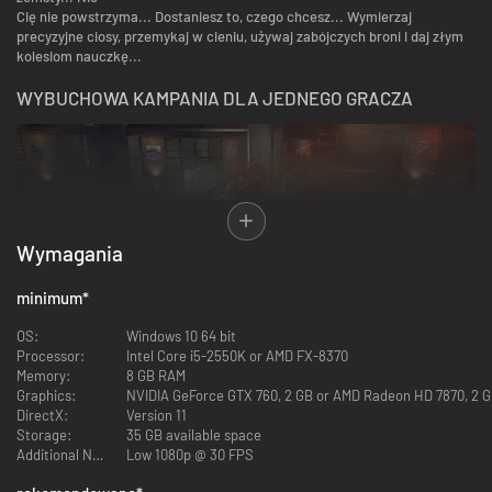
Cię nie powstrzyma... Dostaniesz to, czego chcesz... Wymierzaj
precyzyjne ciosy, przemykaj w cieniu, używaj zabójczych broni i daj złym
kolesiom nauczkę...
WYBUCHOWA KAMPANIA DLA JEDNEGO GRACZA
Wymagania
minimum
*
OS:
Windows 10 64 bit
Tajemnicza grupa najemników uwalnia Cię z ciężko strzeżonego
Processor:
Intel Core i5-2550K or AMD FX-8370
magazynu. Może i Twoje wspomnienia zniknęły, ale posiadasz teraz
Memory:
8 GB RAM
supermoce. Walcz, odkryj prawdę i zmierz się zagrożeniem, które jest
Graphics:
NVIDIA GeForce GTX 760, 2 GB or AMD Radeon HD 7870, 2 GB
bardziej zabójcze, niż Ty.
DirectX:
Version 11
Storage:
35 GB available space
NOWY POZIOM SUPER-MOCY
Additional Notes:
Low 1080p @ 30 FPS