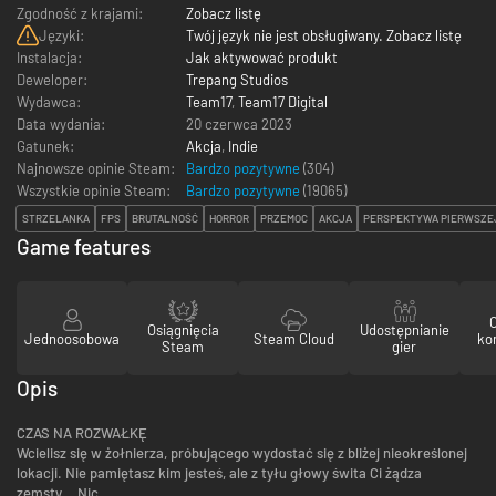
Zgodność z krajami:
Zobacz listę
Języki:
Twój język nie jest obsługiwany. Zobacz listę
Instalacja:
Jak aktywować produkt
Deweloper:
Trepang Studios
Wydawca:
Team17
,
Team17 Digital
Data wydania:
20 czerwca 2023
Gatunek:
Akcja
,
Indie
Najnowsze opinie Steam:
Bardzo pozytywne
(304)
Wszystkie opinie Steam:
Bardzo pozytywne
(
19065
)
STRZELANKA
FPS
BRUTALNOŚĆ
HORROR
PRZEMOC
AKCJA
PERSPEKTYWA PIERWSZE
Game features
Osiągnięcia
Udostępnianie
Jednoosobowa
Steam Cloud
ko
Steam
gier
Opis
CZAS NA ROZWAŁKĘ
Wcielisz się w żołnierza, próbującego wydostać się z bliżej nieokreślonej
lokacji. Nie pamiętasz kim jesteś, ale z tyłu głowy świta Ci żądza
zemsty... Nic