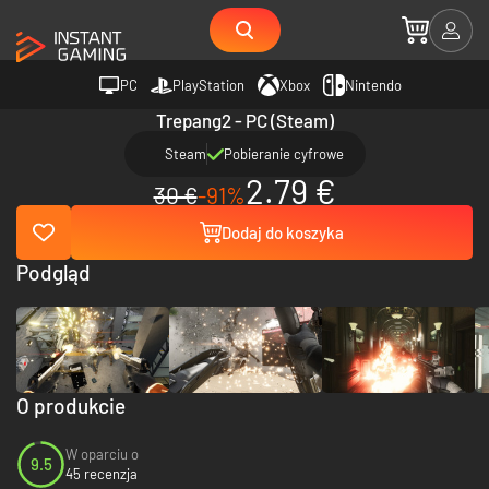
PC
PlayStation
Xbox
Nintendo
Trepang2 - PC (Steam)
Steam
Pobieranie cyfrowe
2.79 €
30 €
-91%
Dodaj do koszyka
Podgląd
O produkcie
W oparciu o
9.5
45 recenzja