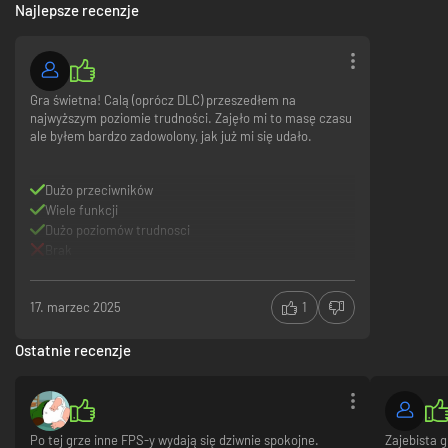
BRUTALNA WALKA WRĘCZ
Najlepsze recenzje
Gra świetna! Calą (oprócz DLC) przeszedłem na
najwyższym poziomie trudności. Zajęło mi to masę czasu
ale byłem bardzo zadowolony, jak już mi się udało.
Dużo przeciwników
Wiele funkcji
Dużo poziomów trudnosci
Łokieć, buła, kołowrotek... Wykorzystaj zamieszanie na polu bitwy, aby
Brak
zbliżyć się do przeciwnika i skręcić mu kark. Wymierzaj precyzyjne ciosy,
kop i używaj wślizgów, żeby ze złych gości została tylko krwawa miazga.
NA KONIEC...
17. marzec 2025
1
Dołącz do naszej społeczności - Użyj przycisków po prawej stronie i i śledź
Ostatnie recenzje
nas na twitterze, youtube i Discordzie. Jesteśmy tam dla Ciebie!
Po tej grze inne FPS-y wydają się dziwnie spokojne.
Zajebista g