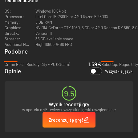
rekomendowane
*
OS:
Windows 10 64 bit
Processor:
Intel Core i5-7600K or AMD Ryzen 5 2600X
Memory:
8 GB RAM
Graphics:
NVIDIA GeForce GTX 1060, 6 GB or AMD Radeon RX 590, 8 GB,
DirectX:
Version 11
Storage:
35 GB available space
Additional Notes:
High 1080p @ 60 FPS
Podobne
Użyj nadnaturalnej siły i prędkości, aby zmieść z powierzchni ziemii hordy
-92%
-72%
ciężko uzbrojonych najemników. Spowolnij czas, aby uniknąć serii
1.59 €
Crime Boss: Rockay City - PC (Steam)
pocisków i użyj niewidzialności, żeby posłać do piachu niczego
Opinie
Wszystkie języki
niespodziewających się przeciwników.
9.5
Wynik recenzji gry
w oparciu o 45 reviews, wszystkie języki uwzględnione
Zrecenzuj tę grę!