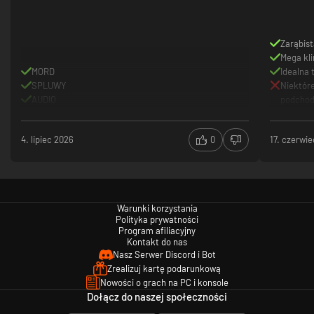
Zarąbist
Mega kl
MORD
Idealna 
SPLUWY
Niektóre
AUDIO
podchodz
4. lipiec 2026
0
17. czerwi
Warunki korzystania
Polityka prywatności
Program afiliacyjny
Kontakt do nas
Nasz Serwer Discord i Bot
Zrealizuj kartę podarunkową
Nowości o grach na PC i konsole
Dołącz do naszej społeczności