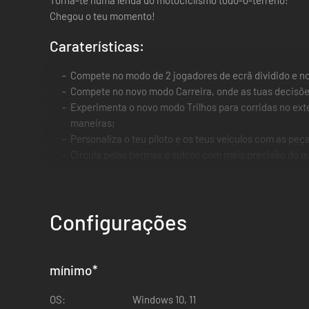
Torna-te numa lenda do motociclismo todo-o-terreno!
Chegou o teu momento!
Caraterísticas:
Compete no modo de 2 jogadores de ecrã dividido e no
Compete no novo modo Carreira, onde as tuas decisões
Experimenta o novo modo Trilhos para corridas no exte
maneiras;
Personaliza o teu piloto e os teus veículos com as pe
Circula pelas bermas e sulcos com mais precisão do q
Configurações
mínimo
*
OS:
Windows 10, 11