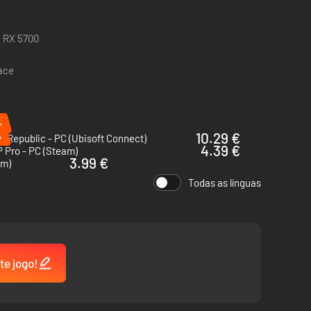
/ RX 5700
pace
%
%
10.29 €
s Republic - PC (Ubisoft Connect)
4.39 €
 Pro - PC (Steam)
3.99 €
am)
Todas as línguas
te jogo!