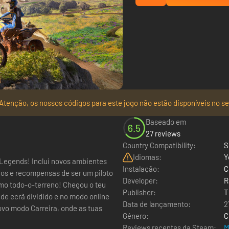
Atenção, os nossos códigos para este jogo não estão disponíveis no se
Baseado em
6.5
27 reviews
Country Compatibility:
S
Idiomas:
Y
 Legends! Inclui novos ambientes
Instalação:
C
cos e recompensas de ser um piloto
Developer:
R
mo todo-o-terreno! Chegou o teu
Publisher:
T
e ecrã dividido e no modo online
Data de lançamento:
2
ovo modo Carreira, onde as tuas
Género:
C
Reviews recentes da Steam:
M