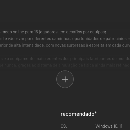
 modo online para 16 jogadores, em desafios por equipas;
 te vão levar por diferentes caminhos, oportunidades de patrocínios e
rior de alta intensidade, com novas surpresas à espreita em cada curv
ças e o equipamento mais recentes dos principais fabricantes do mundo
ue nunca, graças ao sistema de simulação de física ainda mais refinad
recomendado
*
OS:
Windows 10, 11