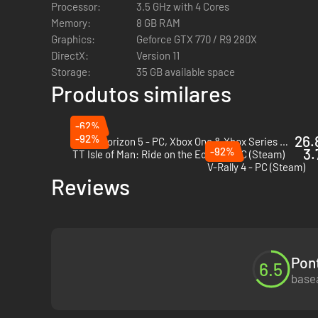
Processor:
3.5 GHz with 4 Cores
Memory:
8 GB RAM
Graphics:
Geforce GTX 770 / R9 280X
DirectX:
Version 11
Storage:
35 GB available space
Produtos similares
-62%
-92%
26.
Forza Horizon 5 - PC, Xbox One & Xbox Series X|S (Microsoft Store)
-92%
3.
TT Isle of Man: Ride on the Edge 3 - PC (Steam)
V-Rally 4 - PC (Steam)
Reviews
Pon
6.5
basea