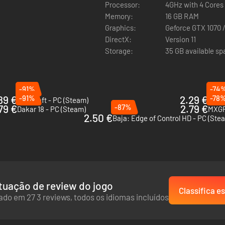
Processor:
4GHz with 4 Cores
Memory:
16 GB RAM
Graphics:
Geforce GTX 1070 
DirectX:
Version 11
Storage:
35 GB available s
-91%
-74
89 €
-91%
2.29 €
-78
KartKraft - PC (Steam)
Rider
79 €
-87%
2.79 €
Dakar 18 - PC (Steam)
MXGP
2.50 €
Baja: Edge of Control HD - PC (Ste
tuação de review do jogo
Classifica es
do em 27 3 reviews, todos os idiomas incluídos