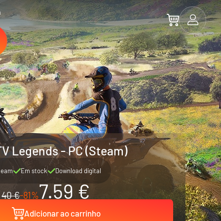
a
TV Legends - PC (Steam)
team
Em stock
Download digital
7.59 €
40 €
-81%
Adicionar ao carrinho