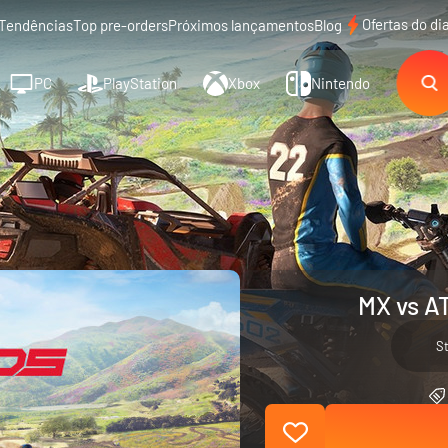
Ofertas do di
Tendências
Top pre-orders
Próximos lançamentos
Blog
PC
PlayStation
Xbox
Nintendo
MX vs A
S