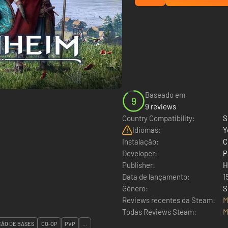
Baseado em
9
9 reviews
Country Compatibility:
S
Idiomas:
Y
Instalação:
C
Developer:
P
Publisher:
H
Data de lançamento:
1
Género:
S
Reviews recentes da Steam:
M
Todas Reviews Steam:
M
ÃO DE BASES
CO-OP
PVP
...