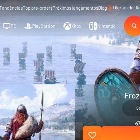
Ofertas do di
Tendências
Top pre-orders
Próximos lançamentos
Blog
PC
PlayStation
Xbox
Nintendo
Froz
S