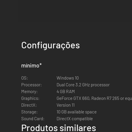
Configurações
mínimo
*
OS:
Windows 10
Processor:
Dual Core 3.2 GHz processor
Memory:
4 GB RAM
Graphics:
GeForce GTX 660, Radeon R7 265 or equi
DirectX:
Version 11
Storage:
10 GB available space
Sound Card:
DirectX compatible
Produtos similares