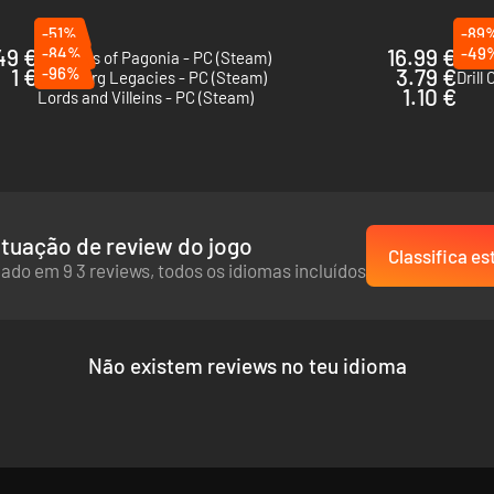
-51%
-89
49 €
-84%
16.99 €
-49
Pioneers of Pagonia - PC (Steam)
Again
1 €
-96%
3.79 €
Lakeburg Legacies - PC (Steam)
Drill
1.10 €
Lords and Villeins - PC (Steam)
tuação de review do jogo
Classifica es
ado em 9 3 reviews, todos os idiomas incluídos
Não existem reviews no teu idioma