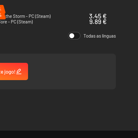
%
%
3.45 €
st the Storm - PC (Steam)
9.89 €
 Core - PC (Steam)
Todas as línguas
te jogo!