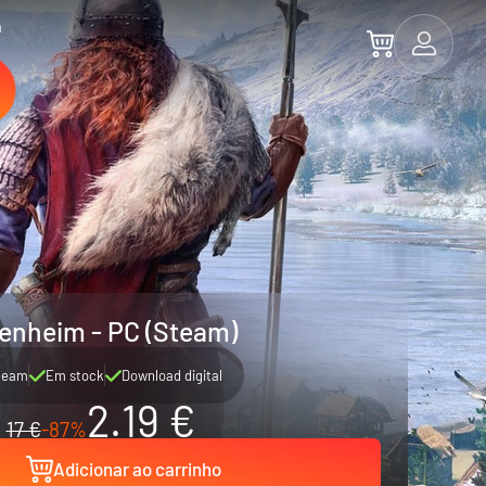
a
enheim - PC (Steam)
team
Em stock
Download digital
2.19 €
17 €
-87%
Adicionar ao carrinho