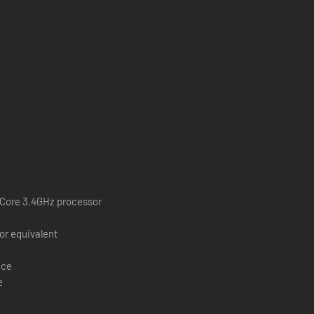
-Core 3.4GHz processor
or equivalent
ace
e