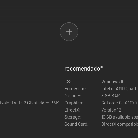
recomendado
*
OS:
Windows 10
Processor:
Intel or AMD Quad
Memory:
8 GB RAM
valent with 2 GB of video RAM
Graphics:
GeForce GTX 1070 
DirectX:
Version 12
Storage:
10 GB available sp
Sound Card:
DirectX compatibl