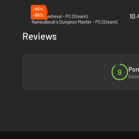
-65%
-96%
10.
Going Medieval - PC (Steam)
Naheulbeuk's Dungeon Master - PC (Steam)
Reviews
Pon
9
base