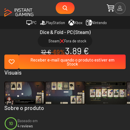
PC
PlayStation
Xbox
Nintendo
Dice & Fold - PC (Steam)
Steam
Fora de stock
3.89 €
12 €
-69%
Receber e-mail quando o produto estiver em
Stock
Visuais
Sobre o produto
Baseado em
10
4 reviews