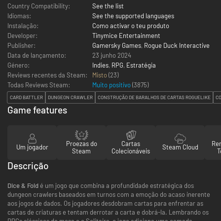
Country Compatibility:
See the list
Idiomas:
See the supported languages
Instalação:
Como activar o teu produto
Developer:
Tinymice Entertainment
Publisher:
Gamersky Games
,
Rogue Duck Interactive
Data de lançamento:
23 junho 2024
Género:
Indies
,
RPG
,
Estratégia
Reviews recentes da Steam:
Misto
(23)
Todas Reviews Steam:
Muito positivo
(
3875
)
CARD BATTLER
DUNGEON CRAWLER
CONSTRUÇÃO DE BARALHOS DE CARTAS ROGUELIKE
C
Game features
Proezas do
Cartas
Re
Um jogador
Steam Cloud
Steam
Colecionáveis
T
Descrição
Dice & Fold
é um jogo que combina a profundidade estratégica dos
dungeon crawlers baseados em turnos com a emoção do acaso inerente
aos jogos de dados. Os jogadores desdobram cartas para enfrentar as
cartas de criaturas e tentam derrotar a carta e dobrá-la. Lembrando os
RPGs clássicos de mesa e o Solitaire, o jogo adiciona uma camada