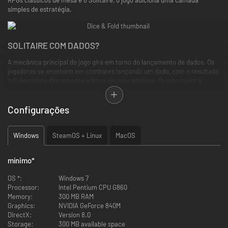
simples de estratégia.
SOLITAIRE COM DADOS?
A mecânica principal do jogo gira em torno do lançamento de dados. Os
jogadores se envolvem em combates lançando um dado, com o resultado
influenciando diretamente a força de seus ataques. Quanto maior a
rolagem, mais dano é infligido aos inimigos.
Configurações
Windows
SteamOS + Linux
MacOS
mínimo
*
OS *:
Windows 7
Processor:
Intel Pentium CPU G860
Os jogadores devem planejar estrategicamente o melhor uso de suas
Memory:
300 MB RAM
rolagens de dados para maximizar o dano e controlar o campo de
Graphics:
NVIDIA GeForce 840M
batalha, ao mesmo tempo antecipando os contra-ataques das cartas de
DirectX:
Version 8.0
monstros no final de cada turno. O jogo oferece um sistema de risco-
Storage:
300 MB available space
recompensa convincente, desafiando os jogadores a equilibrar táticas