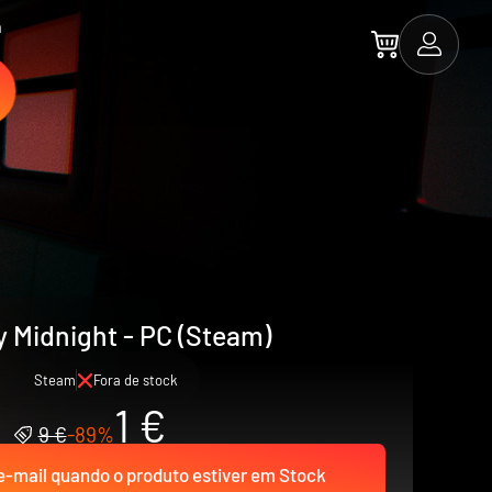
a
 Midnight - PC (Steam)
Steam
Fora de stock
1 €
9 €
-89%
-mail quando o produto estiver em Stock