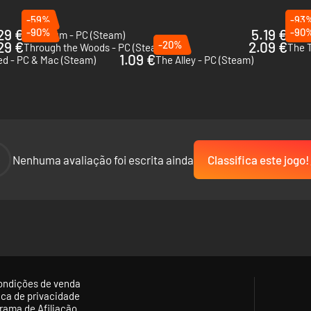
-59%
-93
29 €
-90%
5.19 €
-90
Eclipsium - PC (Steam)
Cona
29 €
-20%
2.09 €
Through the Woods - PC (Steam)
The T
1.09 €
ed - PC & Mac (Steam)
The Alley - PC (Steam)
-
Nenhuma avaliação foi escrita ainda
Classifica este jogo!
ondições de venda
tica de privacidade
rama de Afiliação