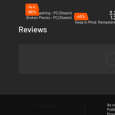
-74%
-86%
3.
Mouthwashing - PC (Steam)
-45%
1.
Broken Pieces - PC (Steam)
Keep in Mind: Remaster
Reviews
-
As c
Polí
Prog