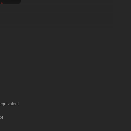
equivalent
ce
e playing if you have a history of seizures.