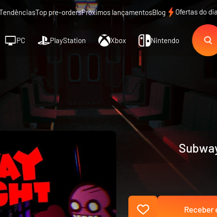
Ofertas do di
Tendências
Top pre-orders
Próximos lançamentos
Blog
PC
PlayStation
Xbox
Nintendo
Subway
Receber e