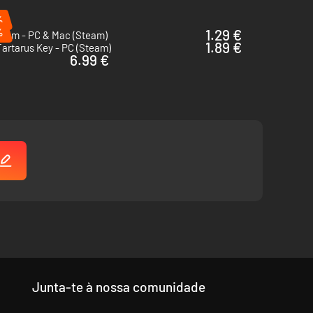
%
%
1.29 €
rium - PC & Mac (Steam)
1.89 €
artarus Key - PC (Steam)
6.99 €
Junta-te à nossa comunidade