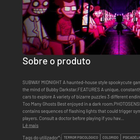
Sobre o produto
SUBWAY MIDNIGHT A haunted-house style spookycute game 
the mind of Bubby Darkstar.FEATURES A unique, constantly-
cars to explore A variety of bizarre puzzles 3 different end
Too Many Ghosts Best enjoyed in a dark room.PHOTOSEN
contains sequences of flashing lights that could trigger 
players. Consult a doctor before playing if you hav...
Lê mais
Tags do utilizador*:
TERROR PSICOLÓGICO
COLORIDO
PSICADÉLI