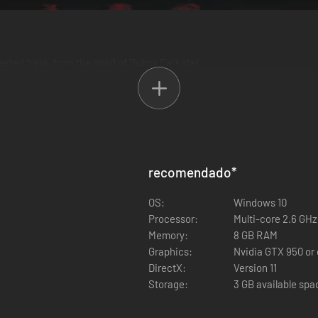
sted train, from the mind of Bubby Darkstar.
recomendado
*
OS:
Windows 10
Processor:
Multi-core 2.6 GHz
Memory:
8 GB RAM
Graphics:
Nvidia GTX 950 or 
DirectX:
Version 11
Storage:
3 GB available spa
trigger symptoms in some photosensitive players. Consult a doctor befor