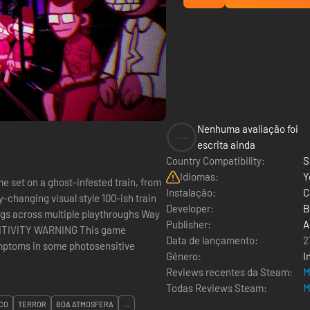
Nenhuma avaliação foi
--
escrita ainda
Country Compatibility:
S
Idiomas:
Y
set on a ghost-infested train, from
Instalação:
C
changing visual style 100-ish train
Developer:
B
ings across multiple playthroughs Way
Publisher:
A
SITIVITY WARNING This game
Data de lançamento:
2
symptoms in some photosensitive
Género:
I
Reviews recentes da Steam:
M
Todas Reviews Steam:
M
CO
TERROR
BOA ATMOSFERA
...