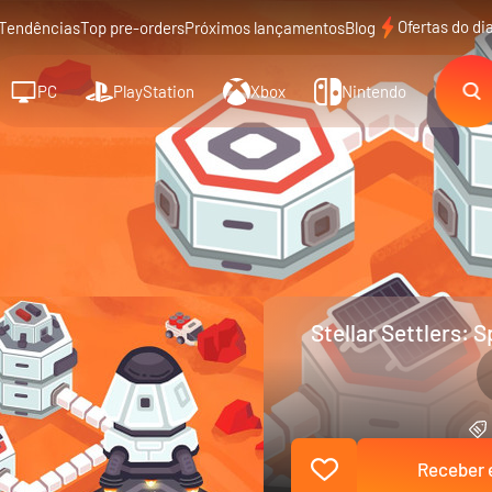
Ofertas do di
Tendências
Top pre-orders
Próximos lançamentos
Blog
PC
PlayStation
Xbox
Nintendo
Stellar Settlers: 
Receber e