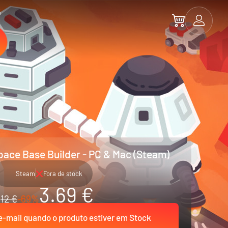
a
Space Base Builder - PC & Mac (Steam)
Steam
Fora de stock
3.69 €
12 €
-69%
-mail quando o produto estiver em Stock