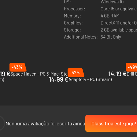
OS:
Windows 10
Processor:
Core i5 or equivale
Memory:
4 GB RAM
Graphics:
DirectX 11 and/or 
Storage:
2 GB available spa
Additional Notes:
64 Bit Only
ertical, estruture sua base com
conexões horizontais e verticais aos
 mais segura para seus Colonizadores.
-43%
-49
19 €
-52%
14.19 €
Space Haven - PC & Mac (Steam)
Drill
14.99 €
am)
Adaptory - PC (Steam)
-
Nenhuma avaliação foi escrita ainda
Classifica este jogo!
tis cuidadosamente projetados (serão 10 após o lançamento completo), 