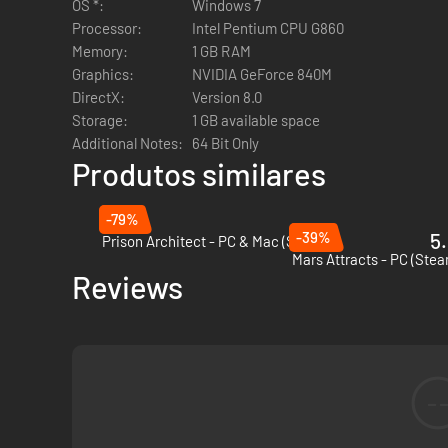
OS *:
Windows 7
Processor:
Intel Pentium CPU G860
Memory:
1 GB RAM
Graphics:
NVIDIA GeForce 840M
DirectX:
Version 8.0
Storage:
1 GB available space
Com mecânicas originais de construção de base espacial v
Additional Notes:
64 Bit Only
e custos. Minere mais, construa uma base espacial maior e
Produtos similares
-79%
-39%
5.
Prison Architect - PC & Mac (Steam)
Mars Attracts - PC (Ste
Reviews
-
Enfrente a aventura e o desafio de superar 5 planetas hos