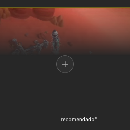
cie sua colônia com escolhas estratégicas, como selecionar Colonizad
recomendado
*