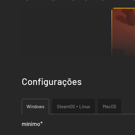
Configurações
Explore o desconhecido, minere recursos valiosos e geren
Windows
SteamOS + Linux
MacOS
mínimo
*