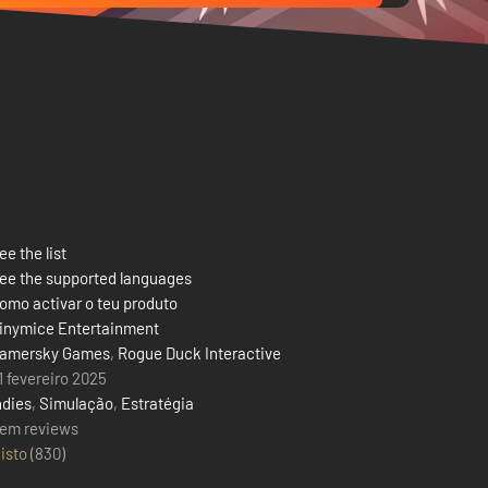
ee the list
ee the supported languages
omo activar o teu produto
inymice Entertainment
amersky Games
,
Rogue Duck Interactive
1 fevereiro 2025
ndies
,
Simulação
,
Estratégia
em reviews
isto
(
830
)