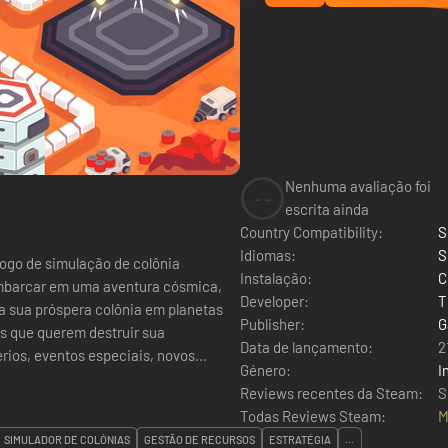
Nenhuma avaliação foi
--
escrita ainda
Country Compatibility:
S
Idiomas:
S
 jogo de simulação de colônia
Instalação:
C
mbarcar em uma aventura cósmica,
Developer:
T
a sua próspera colônia em planetas
Publisher:
G
is que querem destruir sua
Data de lançamento:
2
rios, eventos especiais, novos
Género:
I
Reviews recentes da Steam:
S
Todas Reviews Steam:
M
SIMULADOR DE COLÓNIAS
GESTÃO DE RECURSOS
ESTRATÉGIA
...