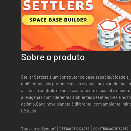
Sobre o produto
Stellar Settlers é um construtor de base espacial/cidade e
ambientado nas profundezas do espaço inexplorado. Ao e
assuma o controle de um assentamento espacial e constru
alienígenas com diferentes ambientes desafiadores e host
colônia.Cada novo planeta é diferente, com ambiente, miné
colonizadores, módulos de construção e histórias...
Lê mais
Tags do utilizador*:
GESTÃO DE CIDADES
CONSTRUÇÃO DE BASES