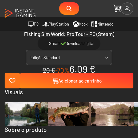
PC
PlayStation
Xbox
Nintendo
Fishing Sim World: Pro Tour - PC (Steam)
Steam
Download digital
Edição Standard
6.09 €
20 €
-70%
Adicionar ao carrinho
Visuais
Sobre o produto