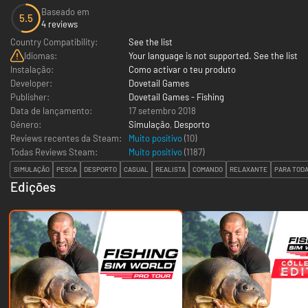
Baseado em
5.5
4 reviews
Country Compatibility:
See the list
Idiomas:
Your language is not supported. See the list
Instalação:
Como activar o teu produto
Developer:
Dovetail Games
Publisher:
Dovetail Games - Fishing
Data de lançamento:
17 setembro 2018
Género:
Simulação
,
Desporto
Reviews recentes da Steam:
Muito positivo
(10)
Todas Reviews Steam:
Muito positivo
(
1187
)
SIMULAÇÃO
PESCA
DESPORTO
CASUAL
REALISTA
COMANDO
RELAXANTE
PARA TODA
Edições