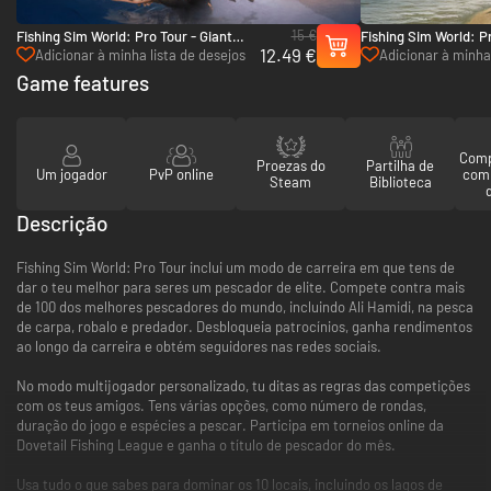
15 €
Fishing Sim World: Pro Tour - Giant
Fishing Sim World: Pr
12.49 €
Carp Pack - PC (Steam)
Mundo - PC (Steam)
Adicionar à minha lista de desejos
Adicionar à minha 
Game features
Comp
Proezas do
Partilha de
Um jogador
PvP online
com
Steam
Biblioteca
Descrição
Fishing Sim World: Pro Tour inclui um modo de carreira em que tens de
dar o teu melhor para seres um pescador de elite. Compete contra mais
de 100 dos melhores pescadores do mundo, incluindo Ali Hamidi, na pesca
de carpa, robalo e predador. Desbloqueia patrocínios, ganha rendimentos
ao longo da carreira e obtém seguidores nas redes sociais.
No modo multijogador personalizado, tu ditas as regras das competições
com os teus amigos. Tens várias opções, como número de rondas,
duração do jogo e espécies a pescar. Participa em torneios online da
Dovetail Fishing League e ganha o título de pescador do mês.
Usa tudo o que sabes para dominar os 10 locais, incluindo os lagos de