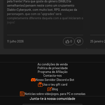
pela frente! Para que goste do gênero DIABLO (e
semelhantes) pensem neste como um cruzamento
Diablo+Cyberpunk, com muito loot, RPG, evoluçao da
personagem, que com os "upgrades" será
completamente diferente daquela com a qual iniciaram o
jogos!
11 julho 2026
0
25 janeiro
As condições de venda
Política de privacidade
Programa de Afiliação
Contacta-nos
Nosso Servidor Discord e Bot
Usa o teu gift card
Blog
Notícias sobre videojogos, para PC e consolas
Junta-te à nossa comunidade