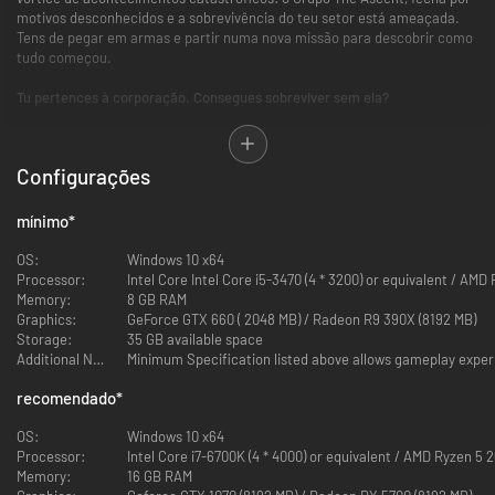
motivos desconhecidos e a sobrevivência do teu setor está ameaçada.
Tens de pegar em armas e partir numa nova missão para descobrir como
tudo começou.
Tu pertences à corporação. Consegues sobreviver sem ela?
SOLO OU COOP
Configurações
mínimo
*
OS:
Windows 10 x64
Processor:
Intel Core Intel Core i5-3470 (4 * 3200) or equivalent / AMD
Memory:
8 GB RAM
Graphics:
GeForce GTX 660 ( 2048 MB) / Radeon R9 390X (8192 MB)
Storage:
35 GB available space
Additional Notes:
Minimum Specification listed above allows gameplay experi
recomendado
*
Joga todo o jogo sozinho ou em conjunto com até três amigos no modo
Coop local ou online.
OS:
Windows 10 x64
Processor:
Intel Core i7-6700K (4 * 4000) or equivalent / AMD Ryzen 5 2
SHOOTER EXPLOSIVO
Memory:
16 GB RAM