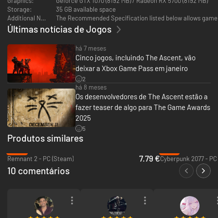
Graphics:
Geforce GTX 1070 (8192 MB) / Radeon RX 5700 (8192 MB)
Storage:
35 GB available space
Additional Notes:
The Recommended Specification listed below allows gamepla
Últimas notícias de Jogos
há 7 meses
Cinco jogos, incluindo The Ascent, vão
deixar a Xbox Game Pass em janeiro
2
há 8 meses
Os desenvolvedores de The Ascent estão a
Dispara como te der na telha, troca de arma, equipa engenhos letais e
fazer teaser de algo para The Game Awards
aproveita-te do cenário destrutível enquanto adotas estratégias
2025
dinâmicas conforme os inimigos que encontres.
5
Produtos similares
ELEMENTOS RPG
-84%
-51%
7.79 €
Remnant 2 - PC (Steam)
Cyberpunk 2077 - PC
10 comentários