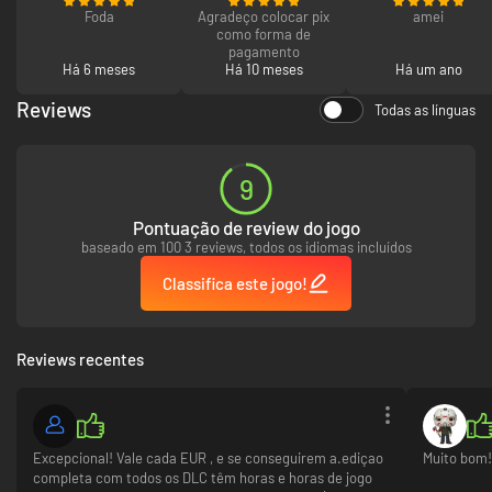
Foda
Agradeço colocar pix
amei
como forma de
pagamento
Há 6 meses
Há 10 meses
Há um ano
Personaliza a personagem com cibertecnologia adequada ao teu estilo.
Atribui pontos de habilidade, sobe de nível, experimenta diversas
Reviews
Todas as línguas
melhorias e elimina inimigos de forma criativa.
UNIVERSO CYBERPUNK VIBRANTE
9
Pontuação de review do jogo
baseado em 100 3 reviews, todos os idiomas incluídos
Classifica este jogo!
Reviews recentes
Encontra aliados e inimigos enquanto exploras o vasto e próspero mundo
de The Ascent em busca de saque, desde os distritos mais pobres aos
Excepcional! Vale cada EUR , e se conseguirem a.ediçao
Muito bom
círculos mais ricos.
completa com todos os DLC têm horas e horas de jogo