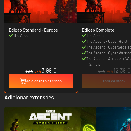
Edição Standard - Europe
Edição Complete
The Ascent
The Ascent
The Ascent - Cyber Heist
The Ascent - CyberSec Pa
The Ascent - Cyber Warrio
The Ascent - Artbook + W
2 mais
Pack
3.99 €
12.39 €
30 €
-87%
47 €
-74%
Adicionar ao carrinho
Fora de stock
Adicionar extensões