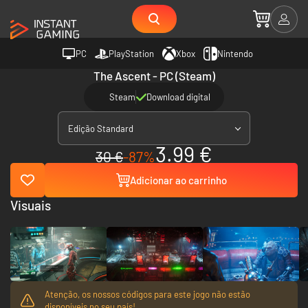
PC
PlayStation
Xbox
Nintendo
The Ascent - PC (Steam)
Steam
Download digital
Edição Standard
3.99 €
30 €
-87%
Adicionar ao carrinho
Visuais
Atenção, os nossos códigos para este jogo não estão
disponíveis no seu país!