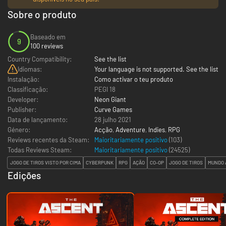
Sobre o produto
Baseado em
9
100 reviews
Country Compatibility:
See the list
Idiomas:
Your language is not supported. See the list
Instalação:
Como activar o teu produto
Classificação:
PEGI 18
Developer:
Neon Giant
Publisher:
Curve Games
Data de lançamento:
28 julho 2021
Género:
Acção
,
Adventure
,
Indies
,
RPG
Reviews recentes da Steam:
Maioritariamente positivo
(103)
Todas Reviews Steam:
Maioritariamente positivo
(
24525
)
JOGO DE TIROS VISTO POR CIMA
CYBERPUNK
RPG
AÇÃO
CO-OP
JOGO DE TIROS
MUNDO 
Edições