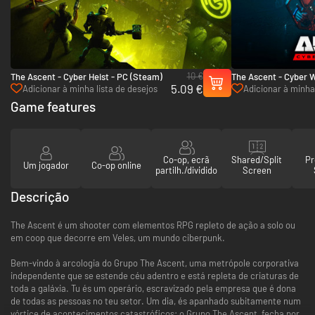
10 €
The Ascent - Cyber Heist - PC (Steam)
The Ascent - Cyber W
5.09 €
(Steam)
Adicionar à minha lista de desejos
Adicionar à minha 
Game features
Co-op, ecrã
Shared/Split
Pr
Um jogador
Co-op online
partilh./dividido
Screen
Descrição
The Ascent é um shooter com elementos RPG repleto de ação a solo ou
em coop que decorre em Veles, um mundo ciberpunk.
Bem-vindo à arcologia do Grupo The Ascent, uma metrópole corporativa
independente que se estende céu adentro e está repleta de criaturas de
toda a galáxia. Tu és um operário, escravizado pela empresa que é dona
de todas as pessoas no teu setor. Um dia, és apanhado subitamente num
vórtice de acontecimentos catastróficos: o Grupo The Ascent, fecha por