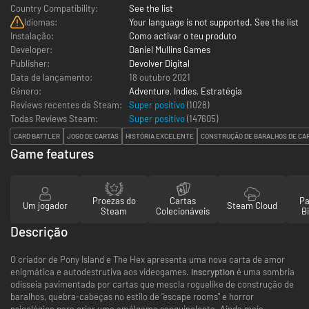
Country Compatibility:
See the list
Idiomas:
Your language is not supported. See the list
Instalação:
Como activar o teu produto
Developer:
Daniel Mullins Games
Publisher:
Devolver Digital
Data de lançamento:
18 outubro 2021
Género:
Adventure
,
Indies
,
Estratégia
Reviews recentes da Steam:
Super positivo
(1028)
Todas Reviews Steam:
Super positivo
(
147605
)
CARD BATTLER
JOGO DE CARTAS
HISTÓRIA EXCELENTE
CONSTRUÇÃO DE BARALHOS DE CA
Game features
Proezas do
Cartas
Pa
Um jogador
Steam Cloud
Steam
Colecionáveis
Bi
Descrição
O criador de Pony Island e The Hex apresenta uma nova carta de amor
enigmática e autodestrutiva aos videogames.
Inscryption
é uma sombria
odisseia pavimentada por cartas que mescla roguelike de construção de
baralhos, quebra-cabeças no estilo de "escape rooms" e horror
psicológico para criar uma amálgama sanguinolenta. Ainda mais