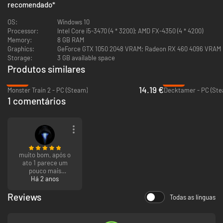
recomendado
*
OS:
Windows 10
Processor:
Intel Core i5-3470 (4 * 3200); AMD FX-4350 (4 * 4200)
Memory:
8 GB RAM
Graphics:
GeForce GTX 1050 2048 VRAM; Radeon RX 460 4096 VRAM
Storage:
3 GB available space
Produtos similares
-43%
-49%
14.19 €
Monster Train 2 - PC (Steam)
Decktamer - PC (Ste
1 comentários
muito bom, após o
ato 1 parece um
pouco mais
aborrecido, mas se
Há 2 anos
continuar vai se
surpreender com o
Reviews
Todas as línguas
jogo