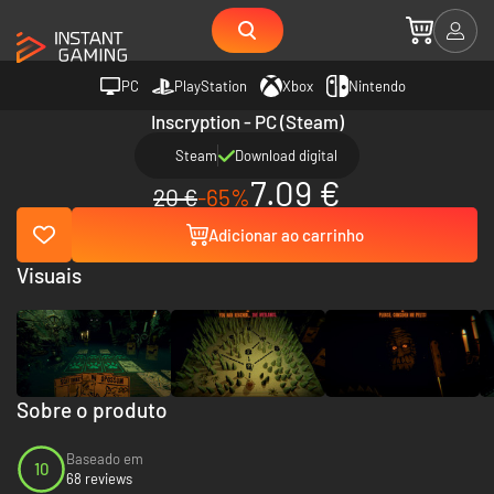
PC
PlayStation
Xbox
Nintendo
Inscryption - PC (Steam)
Steam
Download digital
7.09 €
20 €
-65%
Adicionar ao carrinho
Visuais
Sobre o produto
Baseado em
10
68 reviews