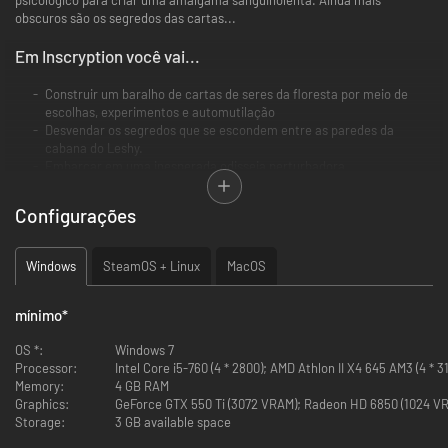
obscuros são os segredos das cartas...
Em Inscryption você vai...
Construir um baralho de cartas de seres da floresta por meio de
escolhas, experimentos e automutilação
Desvendar os segredos que se escondem entre as paredes da
cabana do Leshy.
Embarcar em uma inesperada odisseia perturbadora.
Configurações
Windows
SteamOS + Linux
MacOS
mínimo
*
OS *:
Windows 7
Processor:
Intel Core i5-760 (4 * 2800); AMD Athlon II X4 645 AM3 (4 * 3
Memory:
4 GB RAM
Graphics:
GeForce GTX 550 Ti (3072 VRAM); Radeon HD 6850 (1024 V
Storage:
3 GB available space