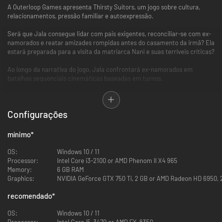
A Outerloop Games apresenta Thirsty Suitors, um jogo sobre cultura,
relacionamentos, pressão familiar e autoexpressão.
Será que Jala consegue lidar com pais exigentes, reconciliar-se com ex-
namorados e reatar amizades rompidas antes do casamento da irmã? Ela
estará preparada para a visita da matriarca Nani e suas terríveis críticas?
Ao longo da narrativa do jogo, Jala confrontará ex-namorados em
batalhas sequenciais cinemáticas baseadas em turnos.
Combate
Configurações
Combate com vista superior baseado em turnos, habilidades especiais e
um sistema de humor único que permite aproveitar as vulnerabilidades.
Lute contra arruaceiros esqueitistas, pretendentes aleatórios e, por fim,
mínimo
*
seus ex-namorados.
OS:
Windows 10 / 11
Processor:
Intel Core i3-2100 or AMD Phenom II X4 965
Memory:
6 GB RAM
Graphics:
NVIDIA GeForce GTX 750 Ti, 2 GB or AMD Radeon HD 6950, 2
recomendado
*
OS:
Windows 10 / 11
Processor:
Intel Core i5-3470 or AMD FX-8350