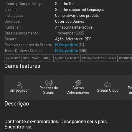
Country Compatibility:
See the list
Idiomas:
See the supported languages
Instalação:
Como ativar o seu produto
Developer:
Outerloop Games
Publisher:
Annapurna Interactive
Data de lançamento:
1 November 2023
Género:
Ação
,
Adventure
,
RPG
Reviews recentes da Steam:
Muito positivo
(11)
Todas Reviews Steam:
Muito positivo
(
295
)
AVENTURA
RPG
AÇÃO
LGBTQ+
AÇÃO E AVENTURA
PROTAGONISTA FEMININA
DATING S
Game features
Proezas do
Cartas
Pa
Um jogador
Steam Cloud
Steam
Colecionáveis
Bi
Descrição
Confronte ex-namorados. Decepcione seus pais.
Encontre-se.