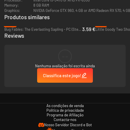
Memory:
8 GB RAM
Graphics:
NVIDIA GeForce GTX 960, 4 GB or AMD Radeon RX 570, 4 GB 
Produtos similares
-82%
-41%
3.59 €
Bug Fables: The Everlasting Sapling - PC (Steam)
Little Goody Two Sho
Reviews
Esqueite
Ande de esqueite em manobras por Timber Hills com ambientações,
combinações e desafios intrincados. Desvende os mistérios de Bearfoot
--
Park enquanto luta contra os arruaceiros esqueitistas e seu líder
Soundie, o Urso.
Nenhuma avaliação foi escrita ainda
Classifica este jogo!
As condições de venda
Política de privacidade
Programa de Afiliação
Contacta-nos
Nosso Servidor Discord e Bot