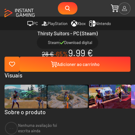
PC
PlayStation
Xbox
Nintendo
Thirsty Suitors - PC (Steam)
Steam
Download digital
9.99 €
28 €
-65%
Adicioner ao carrinho
Visuais
Sobre o produto
Nenhuma avaliação foi
--
escrita ainda