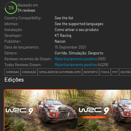
Baseado em
7.5
34 reviews
Country Compatibility:
See the list
Idiomas:
See the supported languages
Instalação:
Como ativar o seu produto
Developer:
KT Racing
Publisher:
Nacon
Data de lançamento:
15 September 2021
Género:
Corrida
,
Simulação
,
Desporto
Reviews recentes da Steam:
Maioritariamente positivo
(183)
Todas Reviews Steam:
Maioritariamente positivo
(
4229
)
CORRIDAS
CONDUÇÃO
SIMULADOR DE AUTOMOBILISMO
DESPORTO
FÍSICA
PVP
GESTÃO
Edições