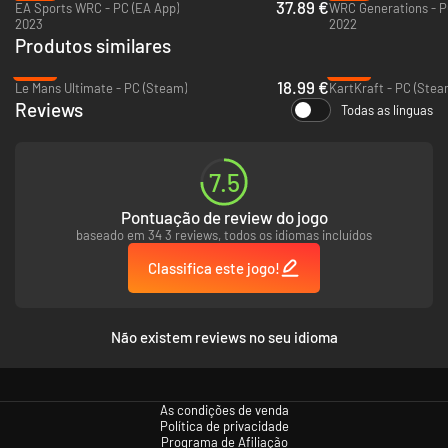
37.89 €
EA Sports WRC - PC (EA App)
WRC Generations - P
2023
2022
Produtos similares
-53%
-90%
18.99 €
Le Mans Ultimate - PC (Steam)
KartKraft - PC (Stea
Reviews
Todas as línguas
7.5
Pontuação de review do jogo
baseado em 34 3 reviews, todos os idiomas incluídos
Classifica este jogo!
Não existem reviews no seu idioma
As condições de venda
Política de privacidade
Programa de Afiliação