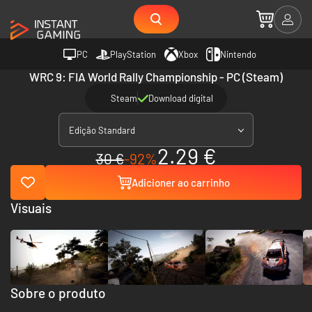
PC
PlayStation
Xbox
Nintendo
WRC 9: FIA World Rally Championship - PC (Steam)
Steam
Download digital
Edição Standard
2.29 €
30 €
-92%
Adicioner ao carrinho
Visuais
Sobre o produto