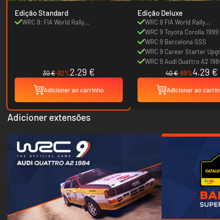
Edição Standard
Edição Deluxe
WRC 9: FIA World Rally
WRC 9 FIA World Rally
Championship
Championship
WRC 9 Toyota Corolla 1999
WRC 9 Barcelona SSS
WRC 9 Career Starter Upg
WRC 9 Audi Quattro A2 198
2.29 €
4.29 €
30 €
-92%
40 €
-89%
Adicioner ao carrinho
Adicioner ao carri
Adicioner extensões