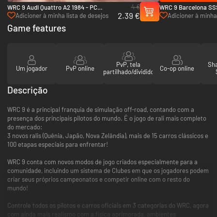
4 €
WRC 9 Audi Quattro A2 1984 - PC
WRC 9 Barcelona SSS
2.39 €
(Steam)
Adicioner à minha lista de desejos
Adicioner à minha 
Game features
PvP, tela
Sha
Um jogador
PvP online
Co-op online
partilhado/dividido
Descrição
WRC 9 é a principal franquia de simulação off-road, contando com a
presença dos principais pilotos do mundo. É o jogo de rali mais completo
do mercado:
3 novos ralis (Quênia, Japão, Nova Zelândia), mais de 15 carros clássicos e
100 etapas especiais para enfrentar!
WRC 9 conta com novos modos de jogo criados especialmente para a
comunidade, incluindo um sistema de Clubes em que os jogadores podem
criar seus próprios campeonatos e competir online com o resto do
mundo!
Controle todos os pilotos e carros oficiais em 3 categorias do WRC, agora
com ainda mais realismo com a física aprimorada, ambientes