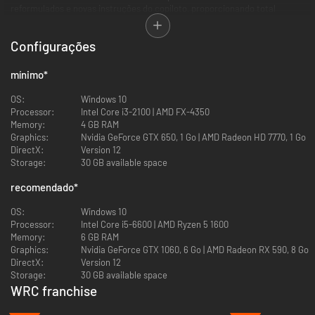
reformulados e novas instruções do copiloto, proporcionando total
imersão.
Configurações
mínimo
*
OS:
Windows 10
Processor:
Intel Core i3-2100 | AMD FX-4350
Memory:
4 GB RAM
Graphics:
Nvidia GeForce GTX 650, 1 Go | AMD Radeon HD 7770, 1 Go
DirectX:
Version 12
Storage:
30 GB available space
recomendado
*
OS:
Windows 10
Processor:
Intel Core i5-6600 | AMD Ryzen 5 1600
Memory:
6 GB RAM
Graphics:
Nvidia GeForce GTX 1060, 6 Go | AMD Radeon RX 590, 8 Go
DirectX:
Version 12
Storage:
30 GB available space
WRC franchise
-24%
-90%