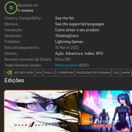
Baseado em
10
4 reviews
Country Compatibility:
See the list
Idiomas:
See the supported languages
Instalação:
Como ativar o seu produto
Developer:
ThinkingStars
Publisher:
Lightning Games
Data de lançamento:
16 March 2022
Género:
Ação
,
Adventure
,
Indies
,
RPG
Reviews recentes da Steam:
Misto
(18)
Todas Reviews Steam:
Muito positivo
(
6591
)
GEFORCE NOW
RPG
PIXELS
CYBERPUNK
PROTAGONISTA FEMININA
2,5D
ANIME
Edições