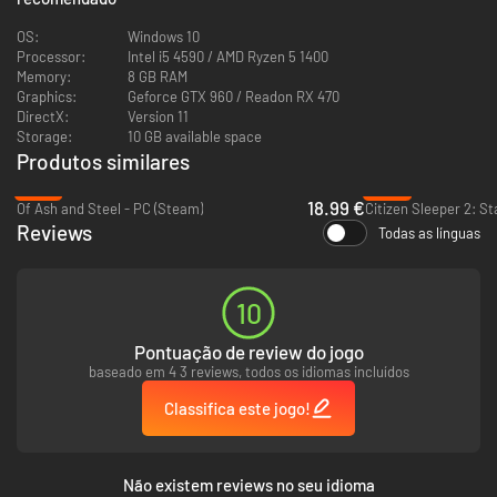
OS:
Windows 10
Processor:
Intel i5 4590 / AMD Ryzen 5 1400
Memory:
8 GB RAM
Graphics:
Geforce GTX 960 / Readon RX 470
DirectX:
Version 11
Storage:
10 GB available space
Produtos similares
-37%
-95%
18.99 €
Of Ash and Steel - PC (Steam)
Reviews
Todas as línguas
Mostrando uma nova perspectiva
Jogabilidade 2D para 3D única, alternância perfeita entre o 2D de Ação e
Plataforma, e a Exploração 3D para interagir com o mundo e seus
10
habitantes. Vamos mergulhar nos jogos de pixel em outra perspectiva!
Pontuação de review do jogo
baseado em 4 3 reviews, todos os idiomas incluídos
Classifica este jogo!
Não existem reviews no seu idioma