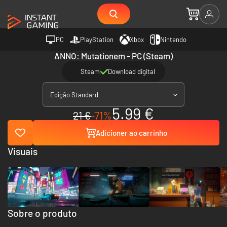
PC
PlayStation
Xbox
Nintendo
ANNO: Mutationem - PC (Steam)
Steam
Download digital
Edição Standard
5.99 €
21 €
-71%
Adicioner ao carrinho
Visuais
Sobre o produto