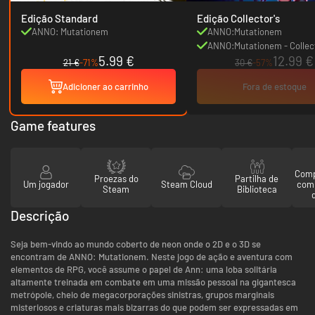
Edição Standard
Edição Collector's
ANNO: Mutationem
ANNO:Mutationem
ANNO:Mutationem - Collec
5.99 €
12.99 €
Upgrade Pack
21 €
-71%
30 €
-57%
Adicioner ao carrinho
Fora de estoque
Game features
Comp
Proezas do
Partilha de
Um jogador
Steam Cloud
com
Steam
Biblioteca
Descrição
Seja bem-vindo ao mundo coberto de neon onde o 2D e o 3D se
encontram de ANNO: Mutationem. Neste jogo de ação e aventura com
elementos de RPG, você assume o papel de Ann: uma loba solitária
altamente treinada em combate em uma missão pessoal na gigantesca
metrópole, cheio de megacorporações sinistras, grupos marginais
misteriosos e criaturas mais bizarras do que podem ser expressadas em