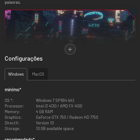
palavras.
Configurações
Windows
MacOS
Explore e descubra
mínimo
*
Este é um mundo cheio de surpresas esperando por você para desbravar!
Enquanto você passa pela história principal, você pode conversar com
OS *:
Windows 7 SP1(64 bit)
um Corgi Ciborgue, arrumar um emprego de bartender de meio período,
Processor:
Intel i3 4130 / AMD FX 4100
caçar criminosos cruéis e revelar a verdadeira identidade de um
Memory:
4 GB RAM
streamer famoso! Ao explorar diversos locais, como os néons de Noctis
Graphics:
GeForce GTX 750 / Radeon HD 7750
Town, um navio de carga misterioso e enormes estruturas subterrâneas,
DirectX:
Version 10
os jogadores estão livres para ir quando quiserem e agir como quiserem.
Storage:
10 GB available space
recomendado
*