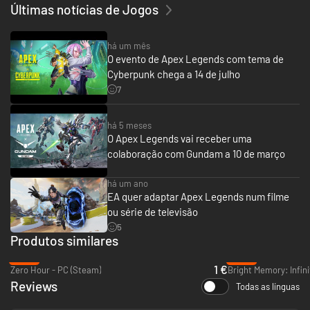
Últimas notícias de Jogos
há um mês
O evento de Apex Legends com tema de
Cyberpunk chega a 14 de julho
7
há 5 meses
O Apex Legends vai receber uma
colaboração com Gundam a 10 de março
há um ano
EA quer adaptar Apex Legends num filme
ou série de televisão
5
Produtos similares
-90%
-80%
1 €
Zero Hour - PC (Steam)
Bright Memory: Infini
Reviews
Todas as línguas