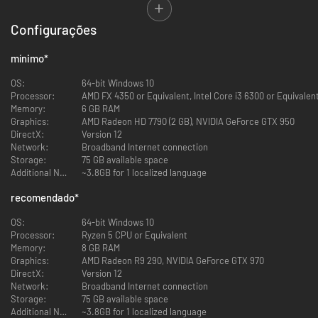
Este jogo inclui compras opcionais de moeda virtual dentro do jogo, que
pode ser usada para adquirir itens virtuais do jogo, incluindo uma seleção
Configurações
aleatória de itens virtuais do jogo.
mínimo
*
OS:
64-bit Windows 10
Processor:
AMD FX 4350 or Equivalent, Intel Core i3 6300 or Equivalen
Memory:
6 GB RAM
Graphics:
AMD Radeon HD 7790 (2 GB), NVIDIA GeForce GTX 950
DirectX:
Version 12
Network:
Broadband Internet connection
Storage:
75 GB available space
Additional Notes:
~3.8GB for 1 localized language
recomendado
*
OS:
64-bit Windows 10
Processor:
Ryzen 5 CPU or Equivalent
Memory:
8 GB RAM
Graphics:
AMD Radeon R9 290, NVIDIA GeForce GTX 970
DirectX:
Version 12
Network:
Broadband Internet connection
Storage:
75 GB available space
Additional Notes:
~3.8GB for 1 localized language