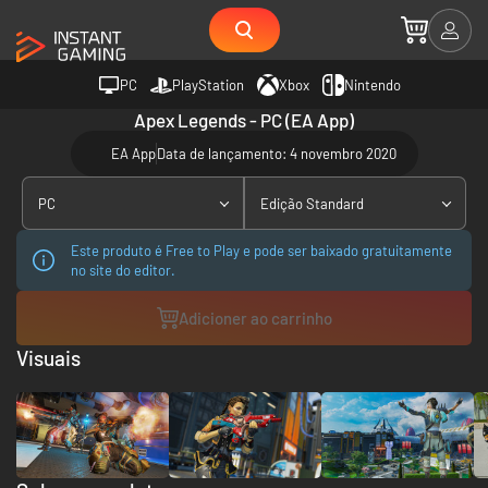
PC
PlayStation
Xbox
Nintendo
Apex Legends - PC (EA App)
EA App
Data de lançamento: 4 novembro 2020
PC
Edição Standard
Este produto é Free to Play e pode ser baixado gratuitamente
no site do editor.
Adicioner ao carrinho
Visuais