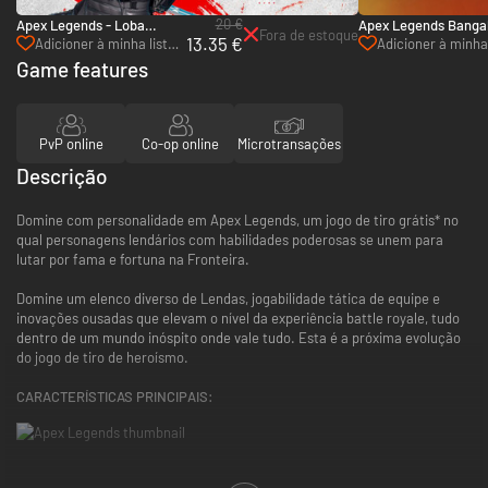
20 €
Apex Legends - Loba
Apex Legends Banga
Fora de estoque
13.35 €
Edition - PC (EA App)
Edition - PC (EA App)
Adicioner à minha lista
Adicioner à minha 
de desejos
de desejos
Game features
PvP online
Co-op online
Microtransações
Descrição
Domine com personalidade em Apex Legends, um jogo de tiro grátis* no
qual personagens lendários com habilidades poderosas se unem para
lutar por fama e fortuna na Fronteira.
Domine um elenco diverso de Lendas, jogabilidade tática de equipe e
inovações ousadas que elevam o nível da experiência battle royale, tudo
dentro de um mundo inóspito onde vale tudo. Esta é a próxima evolução
do jogo de tiro de heroísmo.
CARACTERÍSTICAS PRINCIPAIS: