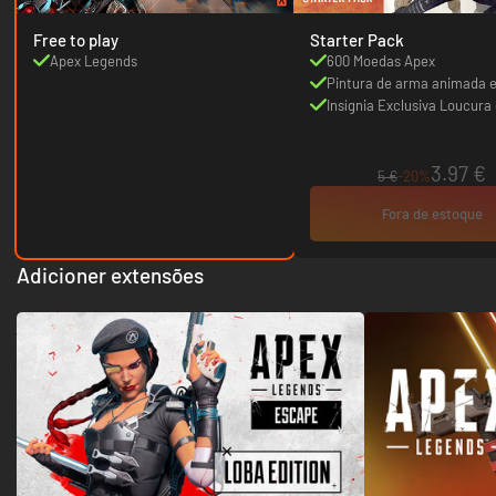
Free to play
Starter Pack
Apex Legends
600 Moedas Apex
Pintura de arma animada e
Blue Fade RE45
Insígnia Exclusiva Loucura
Alimentação
3.97 €
5 €
-20%
Fora de estoque
Adicioner extensões