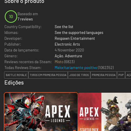
Sobre o produto
Baseado em
10
7 reviews
Country Compatibility:
See the list
Idiomas:
See the supported languages
Developer:
Respawn Entertainment
Publisher:
Electronic Arts
Data de lançamento:
4 November 2020
Género:
Ação
,
Adventure
Reviews recentes da Steam:
Misto
(6823)
Todas Reviews Steam:
Maioritariamente positivo
(
1062352
)
BATTLE ROYALE
TIROS EM PRIMEIRA PESSOA
JOGO DE TIROS
PRIMEIRA PESSOA
PVP
AÇ
Edições