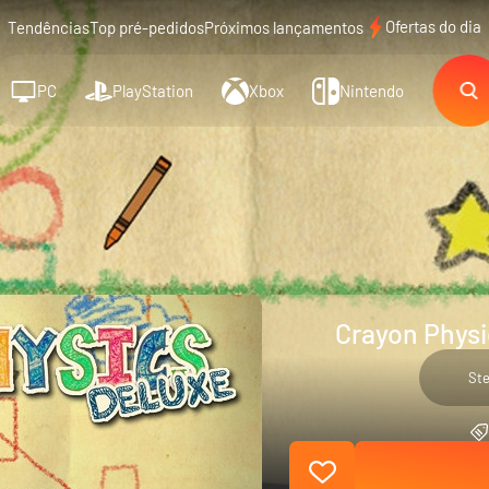
Ofertas do dia
Tendências
Top pré-pedidos
Próximos lançamentos
PC
PlayStation
Xbox
Nintendo
Crayon Physi
St