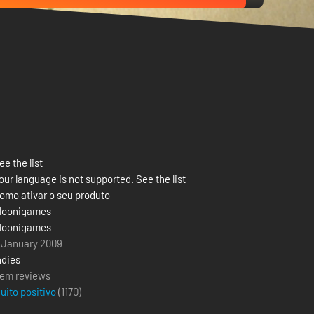
ee the list
our language is not supported. See the list
omo ativar o seu produto
loonigames
loonigames
 January 2009
ndies
em reviews
uito positivo
(
1170
)