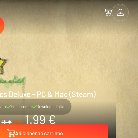
cs Deluxe - PC & Mac (Steam)
eam
Em estoque
Download digital
1.99 €
18 €
-89%
Adicioner ao carrinho