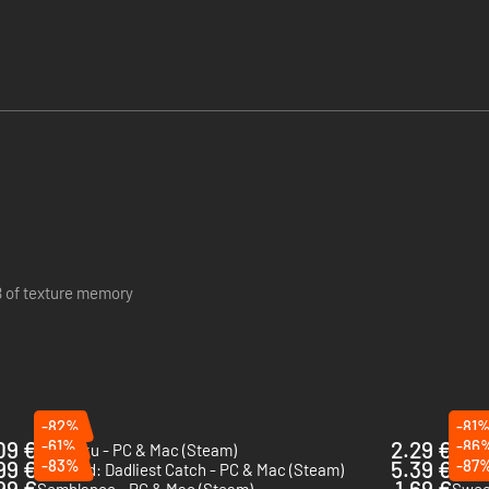
B of texture memory
-82%
-81
09 €
-61%
2.29 €
-86
Pikuniku - PC & Mac (Steam)
Donu
99 €
-83%
5.39 €
-87
Octodad: Dadliest Catch - PC & Mac (Steam)
Puddl
99 €
1.69 €