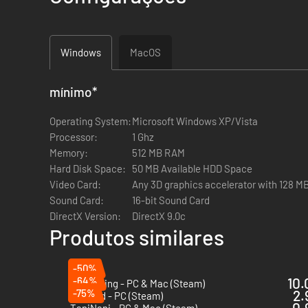
Windows
MacOS
mínimo
*
Operating System:
Microsoft Windows XP/Vista
Processor:
1 Ghz
Memory:
512 MB RAM
Hard Disk Space:
50 MB Available HDD Space
Video Card:
Any 3D graphics accelerator with 128 M
Sound Card:
16-bit Sound Card
DirectX Version:
DirectX 9.0c
Produtos similares
-50%
-64%
10.
Unpacking - PC & Mac (Steam)
-75%
2.
Webbed - PC (Steam)
0.