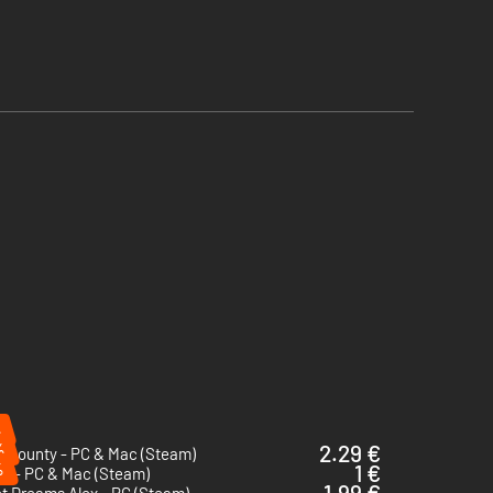
%
%
2.29 €
t County - PC & Mac (Steam)
%
1 €
e - PC & Mac (Steam)
1.99 €