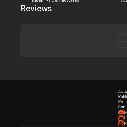
TaniNani - PC & Mac (Steam)
Reviews
-
As c
Polí
Prog
Cont
N
U
N