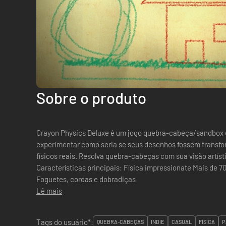
Sobre o produto
Crayon Physics Deluxe é um jogo quebra-cabeça/sandbox 
experimentar como seria se seus desenhos fossem trans
físicos reais. Resolva quebra-cabeças com sua visão artístic
Características principais: Física impressionate Mais de 70 níveis Editor de níveis fácil de usar
Foguetes, cordas e dobradiças
Lê mais
Tags do usuário*:
QUEBRA-CABEÇAS
INDIE
CASUAL
FÍSICA
P