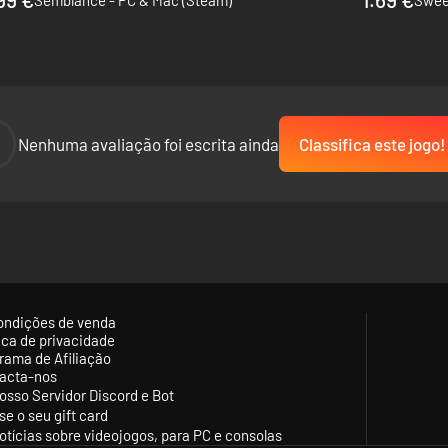
Semblance - PC & Mac (Steam)
Swee
-
Nenhuma avaliação foi escrita ainda
Classifica este jogo!
ondições de venda
tica de privacidade
rama de Afiliação
acta-nos
osso Servidor Discord e Bot
se o seu gift card
otícias sobre videojogos, para PC e consolas