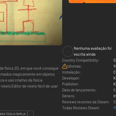
Nenhuma avaliação foi
--
escrita ainda
Country Compatibility:
S
Idiomas:
Y
de física 2D, em que você consegue
Instalação:
C
formados magicamente em objetos
Developer:
K
a e uso criativo da física.
Publisher:
K
Data de lançamento:
6
Género:
I
Reviews recentes da Steam:
S
Todas Reviews Steam:
M
ARA TODA A FAMÍLIA
...