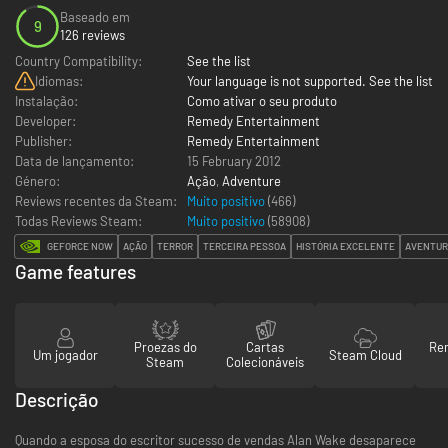
Baseado em
9
126 reviews
Country Compatibility:
See the list
Idiomas:
Your language is not supported. See the list
Instalação:
Como ativar o seu produto
Developer:
Remedy Entertainment
Publisher:
Remedy Entertainment
Data de lançamento:
15 February 2012
Género:
Ação
,
Adventure
Reviews recentes da Steam:
Muito positivo
(466)
Todas Reviews Steam:
Muito positivo
(
58908
)
GEFORCE NOW
AÇÃO
TERROR
TERCEIRA PESSOA
HISTÓRIA EXCELENTE
AVENTUR
Game features
Proezas do
Cartas
Re
Um jogador
Steam Cloud
Steam
Colecionáveis
Descrição
Quando a esposa do escritor sucesso de vendas Alan Wake desaparece