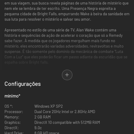
em sua viagem, sua busca revela páginas de uma história de mistério que
nem ele se lembra de ter escrito. Uma Presença Negra espreita a
pequena cidade de Bright Falls, empurrando Wake à beira da sanidade em
sua luta para resolver o mistério e salvar seu amor.
Apresentado no estilo de uma série de TV, Alan Wake contém uma
história e sequências de ação de acelerar o coração que só a Remedy
sabe fazer. À medida que os jogadores mergulham mais fundo no
mistério, eles encontrarão variadas adversidades, reviravoltas e muito
suspense. É tão somente pelo domínio da mecânica de combate "Luta
Com a Luz" que eles poderão ficar um passo adiante da escuridão que se
espalha sobre Bright falls.
Com o corpo de um jogo de ação e a mente de um suspense, a hstória de
atmosfera intensa, profunda e multifacetada de Alan Wake e sequências
Configurações
de combate incrivelmente tensas proporcionam aos jogadores uma
experiência de jogo original e divertida.
mínimo
*
Aprimorado para o PC
OS *:
Windows XP SP2
Processor:
Dual Core 2GHz Intel or 2.8GHz AMD
Inclui os episódios especiais de Alan Wake “The Signal” (O Sinal) e
Memory:
2 GB RAM
“The Writer” (O Escritor)
Graphics:
DirectX 10 compatible with 512MB RAM
Experimente Pacific Northwest de Alan Wake em resoluções mais
DirectX:
9.0c
altas e fidelidade maior do que a versão para Xbox 360.
Hard Drive:
8 GB HD space
Suporte à completa configuração de mouse e teclado, mas se você