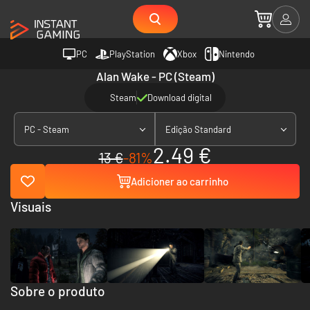
PC
PlayStation
Xbox
Nintendo
Alan Wake - PC (Steam)
Steam
Download digital
PC - Steam
Edição Standard
2.49 €
13 €
-81%
Adicioner ao carrinho
Visuais
Sobre o produto