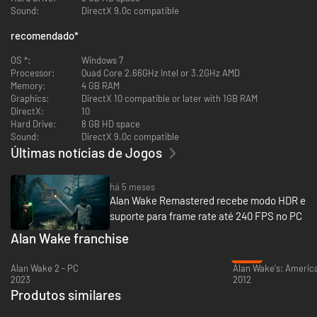
Sound:
DirectX 9.0c compatible
preferir jogar com o controle da Microsoft conectado ao seu PC,
também pode!
recomendado
*
Muitas configurações gráficas personalizáveis e suporte para os
formatos de tela 4:3, 16:9 e 16:10!
OS *:
Windows 7
Motor multinuclear que tira vantagem de processadores de quatro
Processor:
Quad Core 2.66GHz Intel or 3.2GHz AMD
núcleos
Memory:
4 GB RAM
Características adicionais que foram solicitadas por nossos fãs
Graphics:
DirectX 10 compatible or later with 1GB RAM
como ajuste do campo de visão e opção para esconder a interface
DirectX:
10
Funciona no modo de 3 telas Eyefinity 3D da AMD
Hard Drive:
8 GB HD space
Sound:
DirectX 9.0c compatible
Últimas notícias de Jogos
há 5 meses
Alan Wake Remastered recebe modo HDR e
suporte para frame rate até 240 FPS no PC
Alan Wake franchise
-82%
Alan Wake 2 - PC
Alan Wake's: Americ
2023
2012
Produtos similares
-74%
-82%