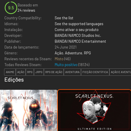
Baseado em
9.5
24 reviews
Country Compatibility:
See the list
Idiomas:
See the supported languages
Instalação:
Como ativar o seu produto
Developer:
BANDAI NAMCO Studios Inc.
Publisher:
BANDAI NAMCO Entertainment
Data de lançamento:
24 June 2021
Género:
Ação
,
Adventure
,
RPG
Reviews recentes da Steam:
Misto
(46)
Todas Reviews Steam:
Muito positivo
(
18134
)
ANIME
AÇÃO
RPG
JRPG
RPG DE AÇÃO
AVENTURA
FICÇÃO CIENTÍFICA
AÇÃO E AVENT
Edições