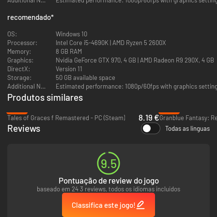
precisaram ser tomadas para enfrentar esta terrível ameaça e preservar
recomendado
*
a humanidade. Pessoas com poderosas habilidades extra-sensoriais,
conhecidas como psiônicos, eram nossa única chance de enfrentar o
OS:
Windows 10
massacre que veio do céu. Desde então, psiônicos são recrutados por
Processor:
Intel Core i5-4690K | AMD Ryzen 5 2600X
conta de seus talentos para integrarem a Força de Supressão de
Memory:
8 GB RAM
Criaturas (FSC), a última linha de defesa da humanidade.
Graphics:
Nvidia GeForce GTX 970, 4 GB | AMD Radeon R9 290X, 4 GB
DirectX:
Version 11
Storage:
50 GB available space
Additional Notes:
Produtos similares
-80%
-20%
8.19 €
Tales of Graces f Remastered - PC (Steam)
Granblue Fantasy: Re
Reviews
Todas as línguas
9.5
Apresentando uma história dupla, comece sua aventura com Yuito
Sumeragi, um entusiasmado recruta de uma prestigiosa família política,
ou Kasane Randall, a misteriosa convocada cujo poder e habilidade
Pontuação de review do jogo
ganharam notoriedade dentro da FSC. Apenas quando suas diferentes
baseado em 24 3 reviews, todos os idiomas incluídos
experiências se entrelaçam você conseguirá revelar a história completa
e desvendar todos os mistérios do mundo Brain Punk envolto em
Classifica este jogo!
tecnologia e habilidades psíquicas de SCARLET NEXUS.