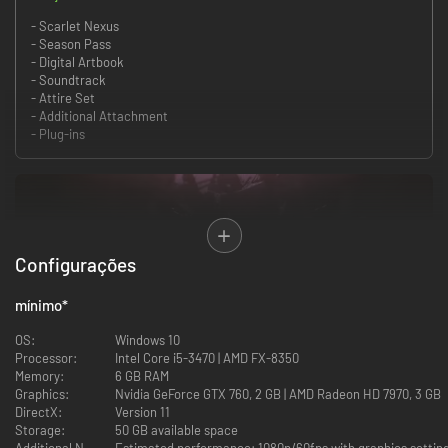
- Scarlet Nexus
- Season Pass
- Digital Artbook
- Soundtrack
- Attire Set
- Additional Attachment
- Plug-ins
Configurações
mínimo
*
OS:
Windows 10
No futuro distante, um hormônio psiônico foi descoberto no cérebro
Processor:
Intel Core i5-3470 | AMD FX-8350
humano, concedendo às pessoas poderes extra-sensoriais e mudando o
Memory:
6 GB RAM
mundo como o conhecemos. Enquanto a humanidade entrava nesta nova
Graphics:
Nvidia GeForce GTX 760, 2 GB | AMD Radeon HD 7970, 3 GB
era, mutantes selvagens conhecidos como Criaturas começaram a
DirectX:
Version 11
descer do céu com uma fome de cérebros humanos. Altamente
Storage:
50 GB available space
resistentes a métodos de ataque convencionais, medidas extremas
Additional Notes: