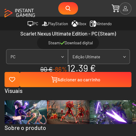
PC
PlayStation
Xbox
Nintendo
Scarlet Nexus Ultimate Edition - PC (Steam)
Steam
Download digital
PC
Edição Ultimate
12.39 €
90 €
-86%
Adicioner ao carrinho
Visuais
Sobre o produto