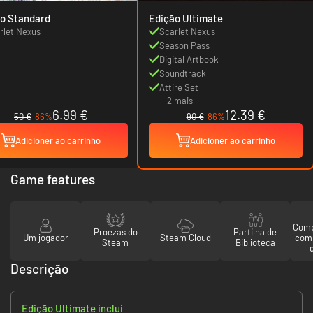
o Standard
Edição Ultimate
rlet Nexus
Scarlet Nexus
Season Pass
Digital Artbook
Soundtrack
Attire Set
2 mais
6.99 €
12.39 €
50 €
-86%
90 €
-86%
Adicioner ao carrinho
Adicioner ao carrinho
Game features
Comp
Proezas do
Partilha de
Um jogador
Steam Cloud
com
Steam
Biblioteca
Descrição
Edição Ultimate inclui