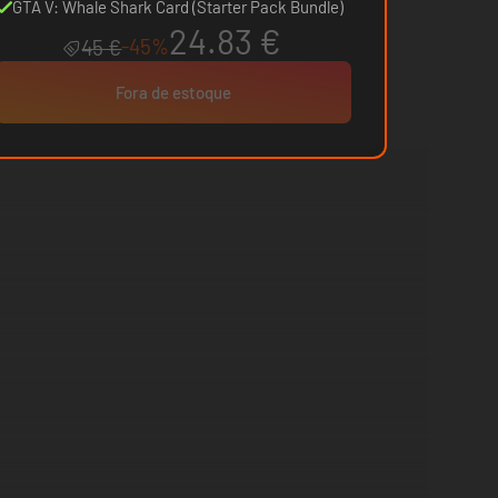
Pack
GTA V: Whale Shark Card (Starter Pack Bundle)
24.83 €
-45%
45 €
Fora de estoque