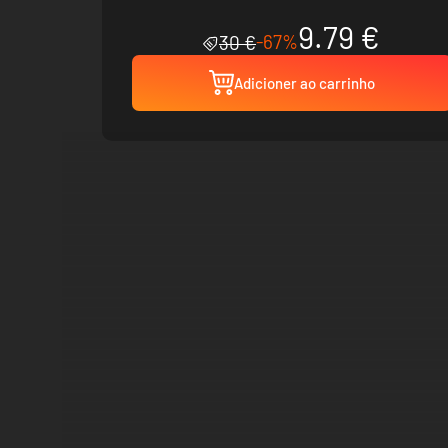
Pack
9.79 €
-67%
30 €
Adicioner ao carrinho