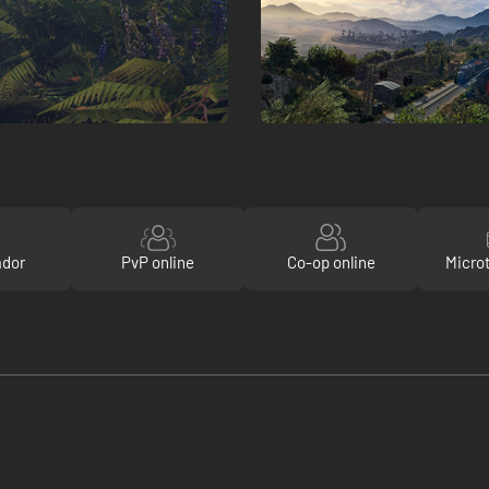
ador
PvP online
Co-op online
Micro