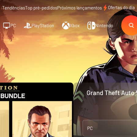
Ofertas do dia
Tendências
Top pré-pedidos
Próximos lançamentos
PC
PlayStation
Xbox
Nintendo
Grand Theft Auto 
PC