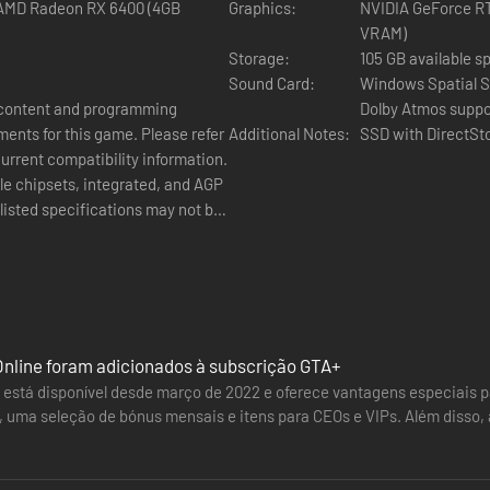
ine County com SSD e DirectStorage em dispositivos compatíveis, poss
 AMD Radeon RX 6400 (4GB
Graphics:
NVIDIA GeForce R
VRAM)
Storage:
105 GB available s
Sound Card:
Windows Spatial S
lhos Adaptáveis no controle sem fio DualSense: de danos direcionais a 
Dolby Atmos suppor
ents for this game. Please refer
Additional Notes:
SSD with DirectSt
 chipsets, integrated, and AGP
isted specifications may not be
e aprimorada de falas, cenas e música.* Ouça os sons do mundo com 
, o ruído de um helicóptero sobrevoando e mais.
unt (minimum age varies)
r activation, online play, and
re installations required
rectX, Chromium, and Microsoft
ante evolução para até 30 jogadores, onde você começa como um maland
ckage, and authentication and
Online foram adicionados à subscrição GTA+
rtain hardware attributes for
primoramentos como a opção de escolher uma carreira criminal, bem 
 está disponível desde março de 2022 e oferece vantagens especiais p
, anti-cheat and moderation
 jogar a sós ou com amigos. Coopere para realizar Golpes ousados, en
 uma seleção de bónus mensais e itens para CEOs e VIPs. Além disso
 PC and/or
izando em boates, fliperamas, festas em coberturas, eventos de carro
 pela Rockstar Games.…
Spatial Sound compatible audio