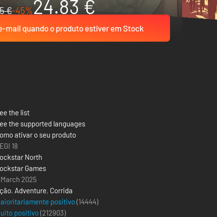
24.83 €
5 €
-45%
-mail quando o produto estiver em Stock
ee the list
ee the supported languages
omo ativar o seu produto
EGI 18
ockstar North
ockstar Games
 March 2025
ção
,
Adventure
,
Corrida
aioritariamente positivo
(14444)
uito positivo
(
212903
)