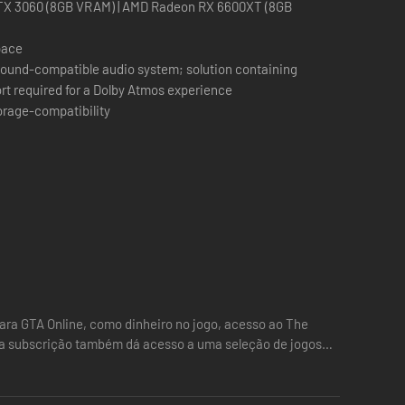
ibilitando acesso mais rápido à ação.
TX 3060 (8GB VRAM) | AMD Radeon RX 6600XT (8GB
pace
ound-compatible audio system; solution containing
efeitos climáticos, superfícies de estradas irregulares,
t required for a Dolby Atmos experience
orage-compatibility
o máximo de precisão: o ronco do acelerador de um
ro de rua e pode se tornar o rei do seu próprio império
como todas as atualizações de jogo, expansões e conteúdo
ara GTA Online, como dinheiro no jogo, acesso ao The
tre em Corridas Acrobáticas cheias de adrenalina, dispute
, a subscrição também dá acesso a uma seleção de jogos
s e muito mais.