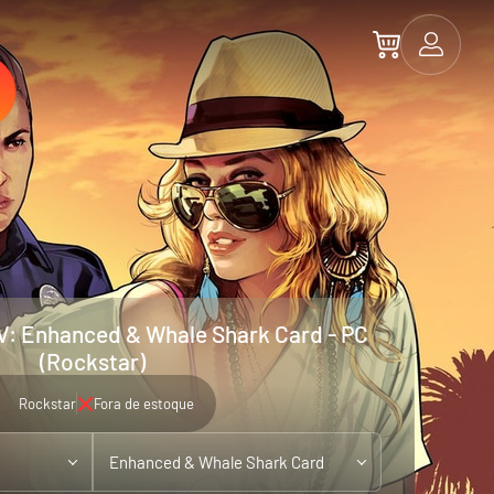
V: Enhanced & Whale Shark Card - PC
(Rockstar)
Rockstar
Fora de estoque
Enhanced & Whale Shark Card