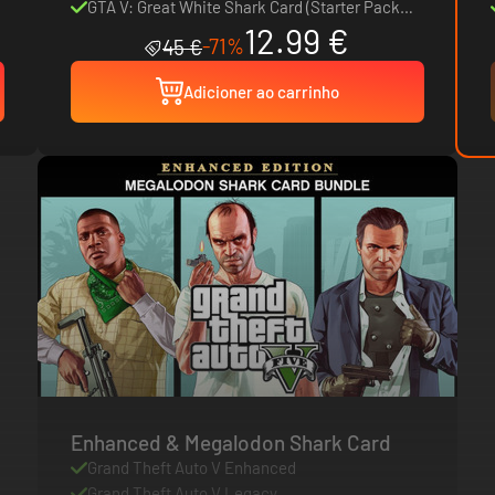
Pack
GTA V: Great White Shark Card (Starter Pack
12.99 €
Bundle)
-71%
45 €
Adicioner ao carrinho
Enhanced & Megalodon Shark Card
Grand Theft Auto V Enhanced
Grand Theft Auto V Legacy