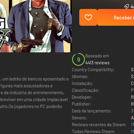
4
Receber e
Baseado em
9
4413 reviews
Country Compatibility:
S
Idiomas:
S
, um ladrão de bancos aposentado e
Instalação:
C
figuras mais assustadoras e
Classificação:
P
e da indústria do entretenimento,
Developer:
R
sobreviver em uma cidade implacável
Publisher:
R
tro.Os jogadores no PC poderão
Data de lançamento:
3
Género:
A
Reviews recentes da Steam:
M
Todas Reviews Steam:
M