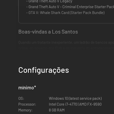
- Grand Theft Auto V Legacy
- Grand Theft Auto V - Criminal Enterprise Starter Pac
- GTA V: Whale Shark Card (Starter Pack Bundle)
Boas-vindas a Los Santos
Quando um tratante inexperiente, um ladrão de bancos ap
crime, do governo dos EUA e da indústria do entretenimen
ninguém, nem mesmo um no outro.
Os jogadores no PC poderão transferir o progresso do Mod
GTAV Enhanced.
Configurações
Gráficos deslumbrantes
mínimo
*
Melhorias nos níveis de fidelidade e desempenho, incluin
raytracing, suporte para AMD FSR e NVIDIA DLSS e mais.*
OS:
Windows 10 (latest service pack)
Carregamento mais rápido
Processor:
Intel Core i7-4770 | AMD FX-9590
Memory:
8 GB RAM