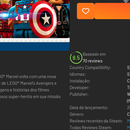
Baseado em
8.5
70 reviews
Country Compatibility:
S
Idiomas:
S
GO® Marvel volta com uma nova
Instalação:
C
e de LEGO® Marvel's Avengers e
Developer:
T
ens e histórias dos filmes
Publisher:
W
rosos super-heróis em sua missão
(
Data de lançamento:
2
Género:
C
Reviews recentes da Steam:
M
Todas Reviews Steam:
M