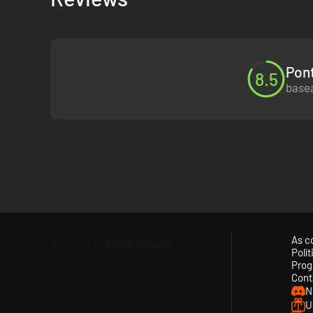
Pont
8.5
basea
As c
Polí
Prog
Cont
N
U