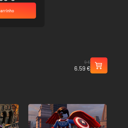
carrinho
9 €
6.59 €