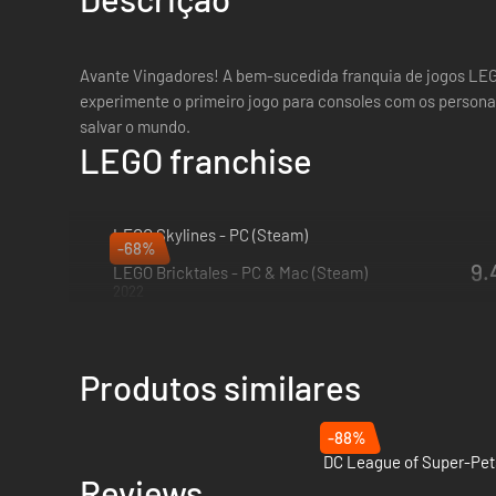
Avante Vingadores! A bem-sucedida franquia de jogos LEG
experimente o primeiro jogo para consoles com os persona
salvar o mundo.
LEGO franchise
LEGO Skylines - PC (Steam)
-68%
2027
9.
LEGO Bricktales - PC & Mac (Steam)
2022
Produtos similares
-88%
Reviews