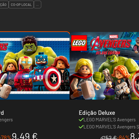
ÇÃO
CO-OP LOCAL
...
rd
Edição Deluxe
engers
LEGO MARVEL'S Avengers
LEGO MARVEL'S Avengers S
9.49 €
8.
-78%
-84%
52 €