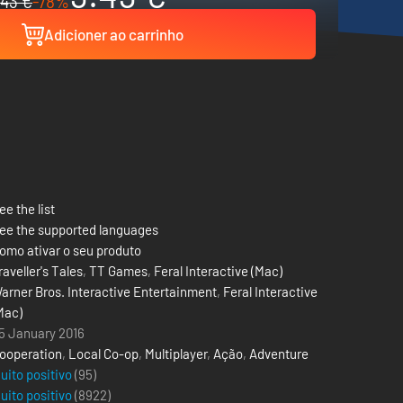
43 €
-78%
Adicioner ao carrinho
ee the list
ee the supported languages
omo ativar o seu produto
raveller's Tales
,
TT Games
,
Feral Interactive (Mac)
arner Bros. Interactive Entertainment
,
Feral Interactive
Mac)
5 January 2016
ooperation
,
Local Co-op
,
Multiplayer
,
Ação
,
Adventure
uito positivo
(95)
uito positivo
(
8922
)