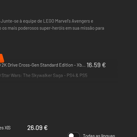
 Junte-se à equipe de LEGO Marvel's Avengers e
mo os mais poderosos super-heróis em sua missão para
%
16.59 €
LEGO 2K Drive Cross-Gen Standard Edition - Xbox One & Xbox Series X|S
 Star Wars: The Skywalker Saga - PS4 & PS5
26.09 €
es X|S
Todas as línguas