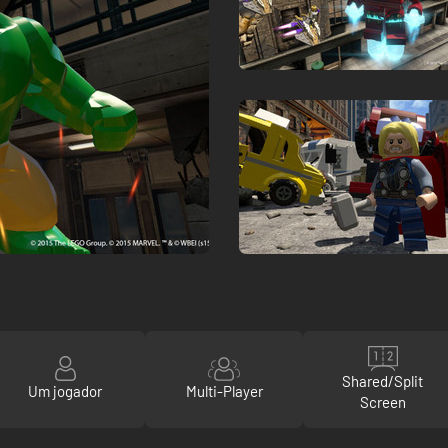
Shared/Split
Um jogador
Multi-Player
Screen