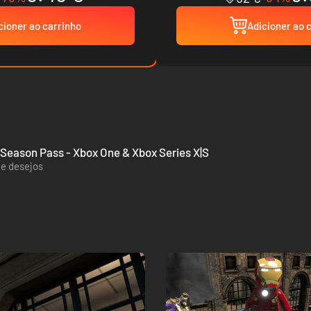
cioner ao carrinho
Adicioner ao 
Season Pass - Xbox One & Xbox Series X|S
de desejos