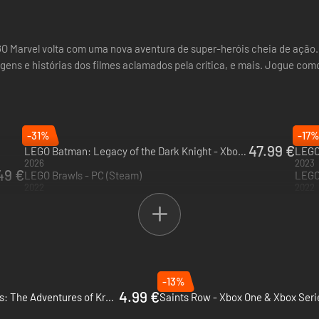
O Marvel volta com uma nova aventura de super-heróis cheia de ação.
gens e histórias dos filmes aclamados pela crítica, e mais. Jogue co
-31%
-17
47.99 €
LEGO Batman: Legacy of the Dark Knight - Xbox Series X|S
2026
2023
49 €
LEGO Brawls - PC (Steam)
LEGO
2022
2022
-13%
4.99 €
DC League of Super-Pets: The Adventures of Krypto and Ace - Xbox One & Xbox Series X|S
Saints Row - Xbox One & Xbox Seri