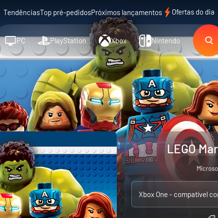
Ofertas do dia
Tendências
Top pré-pedidos
Próximos lançamentos
PC
PlayStation
Xbox
Nintendo
LEGO Marv
Microso