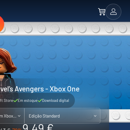
el’s Avengers - Xbox One
ft Store
Em estoque
Download digital
Xbox One - compatível com Xbox Series X|S
Edição Standard
9.49 €