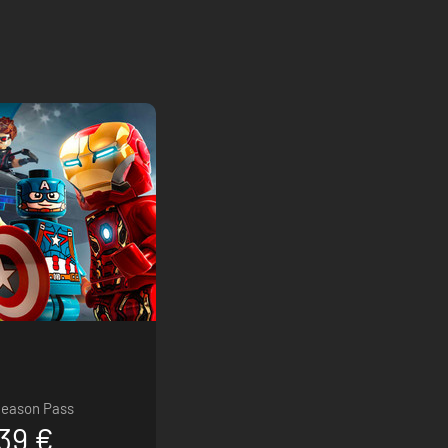
eason Pass
39 €