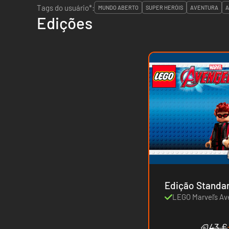
Tags do usuário*:
MUNDO ABERTO
SUPER HERÓIS
AVENTURA
A
Edições
Edição Standa
LEGO Marvel’s Av
43 €