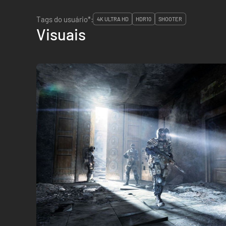
Tags do usuário*:
4K ULTRA HD
HDR10
SHOOTER
Visuais