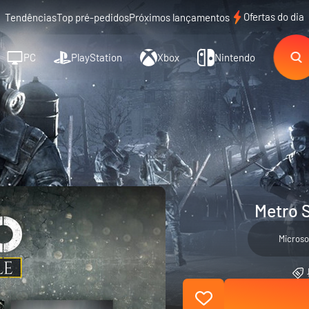
Ofertas do dia
Tendências
Top pré-pedidos
Próximos lançamentos
PC
PlayStation
Xbox
Nintendo
Metro 
Microso