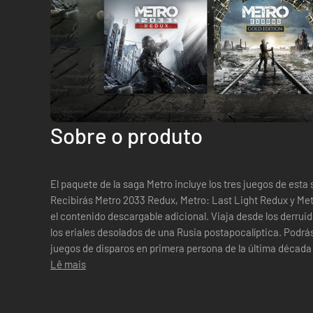
Sobre o produto
El paquete de la saga Metro incluye los tres juegos de esta 
Recibirás Metro 2033 Redux, Metro: Last Light Redux y Met
el contenido descargable adicional. Viaja desde los derruidos túneles del metro de Moscú hasta
los eriales desolados de una Rusia postapocalíptica. Podrás
juegos de disparos en primera persona de la última década
la mano a vivir...
Lê mais