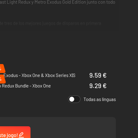
 Last Light Redux y Metro Exodus Gold Edition junto con todo
de tres de los mejores juegos de disparos en primera
%
9.59 €
: Exodus - Xbox One & Xbox Series X|S
%
9.29 €
o Redux Bundle - Xbox One
Todas as línguas
ste jogo!