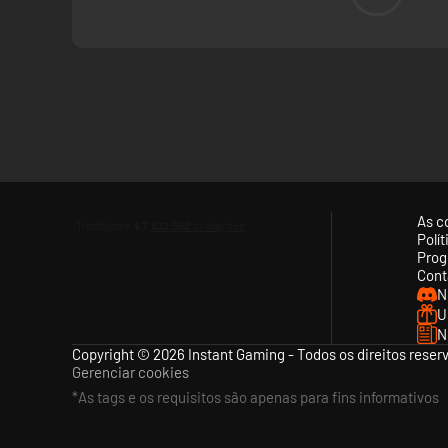
As c
Polí
Prog
Cont
N
U
N
Copyright © 2026 Instant Gaming - Todos os direitos reser
Gerenciar cookies
*As tags e os requisitos são apenas para fins informativos