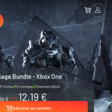
Saga Bundle - Xbox One
ft Store
Em estoque
Download digital
12.19 €
52 €
-77%
Adicioner ao carrinho