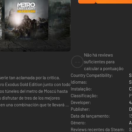
Não há reviews
--
suficientes para
calcular a pontuação
Country Compatibility:
S
serie tan aclamada por la crítica.
Idiomas:
S
ro Exodus Gold Edition junto con todo
Instalação:
C
Classificação:
P
 disfrutar de tres de los mejores
Developer:
4
 en una combinación que te llevará de
Publisher:
D
Data de lançamento:
1
Género:
A
Reviews recentes da Steam:
S